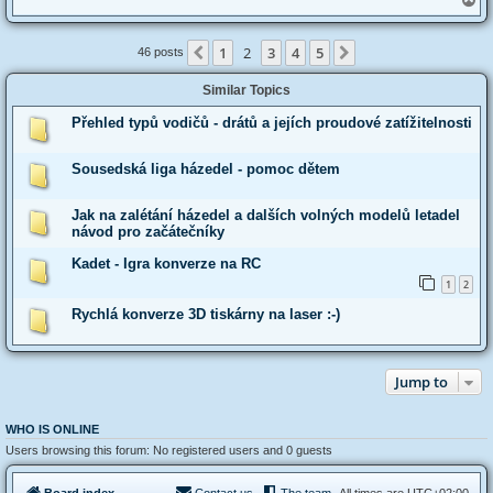
o
p
1
2
3
4
5
Previous
Next
46 posts
Similar Topics
Přehled typů vodičů - drátů a jejích proudové zatížitelnosti
Sousedská liga házedel - pomoc dětem
Jak na zalétání házedel a dalších volných modelů letadel
návod pro začátečníky
Kadet - Igra konverze na RC
1
2
Rychlá konverze 3D tiskárny na laser :-)
Jump to
WHO IS ONLINE
Users browsing this forum: No registered users and 0 guests
Board index
Contact us
The team
All times are
UTC+02:00