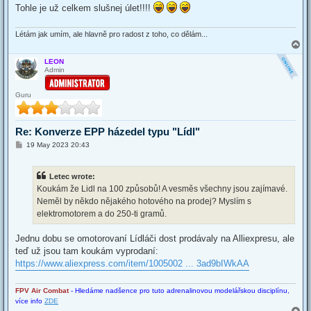
Tohle je už celkem slušnej úlet!!!!
Létám jak umím, ale hlavně pro radost z toho, co dělám...
T
o
LEON
p
Admin
Guru
Re: Konverze EPP házedel typu "Lídl"
P
19 May 2023 20:43
o
s
t
Letec wrote:
Koukám že Lidl na 100 způsobů! A vesměs všechny jsou zajímavé.
Neměl by někdo nějakého hotového na prodej? Myslím s
elektromotorem a do 250-ti gramů.
Jednu dobu se omotorovaní Lídláči dost prodávaly na Alliexpresu, ale
teď už jsou tam koukám vyprodaní:
https://www.aliexpress.com/item/1005002 ... 3ad9bIWkAA
FPV Air Combat
- Hledáme nadšence pro tuto adrenalinovou modelářskou disciplínu,
více info
ZDE
T