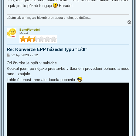
t
a jak jim to pěkně funguje
Parádní.
Létám jak umím, ale hlavně pro radost z toho, co dělám...
T
o
BeneFitmodel
p
Mazák
Re: Konverze EPP házedel typu "Lídl"
P
22 Apr 2023 22:12
o
s
Od čtvrtka je opět v nabídce.
t
Koukal jsem po nějaké přestavbě v tlačném provedení pohonu a něco
mne i zaujalo.
Tahle šílenost mne ale docela pobavila.