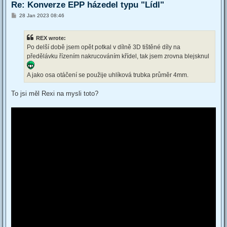
Re: Konverze EPP házedel typu "Lídl"
P
28 Jan 2023 08:46
o
s
t
REX wrote:
Po delší době jsem opět potkal v dílně 3D tištěné díly na
předělávku řízením nakrucováním křídel, tak jsem zrovna blejsknul
A jako osa otáčení se použije uhlíková trubka průměr 4mm.
To jsi měl Rexi na mysli toto?