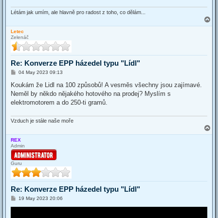
Létám jak umím, ale hlavně pro radost z toho, co dělám...
T
o
Letec
p
Zelenáč
Re: Konverze EPP házedel typu "Lídl"
P
04 May 2023 09:13
o
s
Koukám že Lidl na 100 způsobů! A vesměs všechny jsou zajímavé.
t
Neměl by někdo nějakého hotového na prodej? Myslím s
elektromotorem a do 250-ti gramů.
Vzduch je stále naše moře
T
o
REX
p
Admin
Guru
Re: Konverze EPP házedel typu "Lídl"
P
19 May 2023 20:06
o
s
t