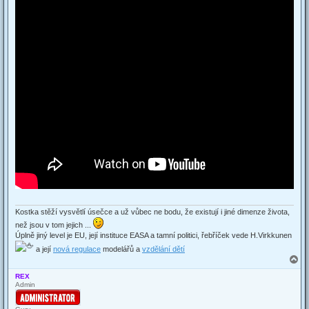
Kostka stěží vysvětlí úsečce a už vůbec ne bodu, že existují i jiné dimenze života,
než jsou v tom jejich ...
Úplně jiný level je EU, její instituce EASA a tamní politici, řebříček vede H.Virkkunen
a její
nová regulace
modelářů a
vzdělání dětí
T
o
REX
p
Admin