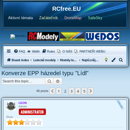
RCfree.EU
Aktivní témata
Začátečník
DroneMap
SafeSky
FAQ
Width
Rules
O NÁS
PARTNEŘI WEBU
S
Board index
Letecké modely
Modely letadel s elektropohonen
Nejrůznější poletuchy, EPP modely typu Beta 1400, SkySurfer, EasyStar apod.
e
Konverze EPP házedel typu "Lídl"
a
Search
Advanced search
r
c
1
2
3
4
5
Previous
Next
46 posts
h
LEON
Admin
Guru