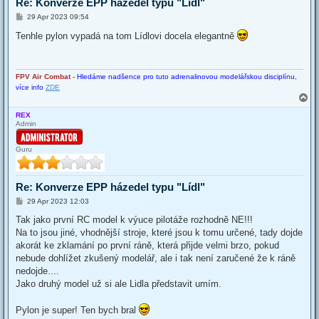
Re: Konverze EPP házedel typu "Lídl"
P
29 Apr 2023 09:54
o
s
Tenhle pylon vypadá na tom Lídlovi docela elegantně
t
FPV Air Combat
- Hledáme nadšence pro tuto adrenalinovou modelářskou disciplínu,
více info
ZDE
T
o
REX
p
Admin
Guru
Re: Konverze EPP házedel typu "Lídl"
P
29 Apr 2023 12:03
o
s
Tak jako první RC model k výuce pilotáže rozhodně NE!!!
t
Na to jsou jiné, vhodnější stroje, které jsou k tomu určené, tady dojde
akorát ke zklamání po první ráně, která přijde velmi brzo, pokud
nebude dohlížet zkušený modelář, ale i tak není zaručené že k ráně
nedojde....
Jako druhý model už si ale Lidla představit umím.
Pylon je super! Ten bych bral