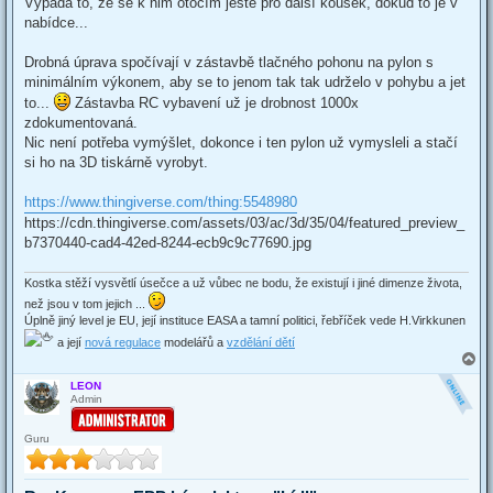
Vypadá to, že se k nim otočím ještě pro další kousek, dokud to je v
nabídce...
Drobná úprava spočívají v zástavbě tlačného pohonu na pylon s
minimálním výkonem, aby se to jenom tak tak udrželo v pohybu a jet
to...
Zástavba RC vybavení už je drobnost 1000x
zdokumentovaná.
Nic není potřeba vymýšlet, dokonce i ten pylon už vymysleli a stačí
si ho na 3D tiskárně vyrobyt.
https://www.thingiverse.com/thing:5548980
https://cdn.thingiverse.com/assets/03/ac/3d/35/04/featured_preview_
b7370440-cad4-42ed-8244-ecb9c9c77690.jpg
Kostka stěží vysvětlí úsečce a už vůbec ne bodu, že existují i jiné dimenze života,
než jsou v tom jejich ...
Úplně jiný level je EU, její instituce EASA a tamní politici, řebříček vede H.Virkkunen
a její
nová regulace
modelářů a
vzdělání dětí
T
o
LEON
p
Admin
Guru