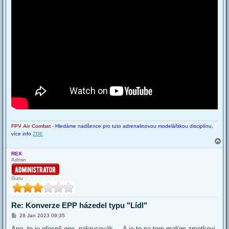
FPV Air Combat
- Hledáme nadšence pro tuto adrenalinovou modelářskou disciplínu,
více info
ZDE
T
o
REX
p
Admin
Guru
Re: Konverze EPP házedel typu "Lídl"
P
28 Jan 2023 09:35
o
s
Ano, to je přesně ono, nakrucovák.... A je to na tom malým zmetkovi