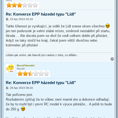
Guru
Re: Konverze EPP házedel typu "Lídl"
P
23 Apr 2023 20:16
o
s
Tahle šílenost je vynikající, je vidět že Lidl snese skoro všechno
t
jen ten podvozek je velmi slabé místo, směrově nestabilní při startu,
škoda ... Ale docela jsem se divil že vedl celkem dobře při přistání,
ikdyž se taky stočil ke kraji, čekal jsem větší divočinu nebo
kotrmelec při přistání
Létám jak umím, ale hlavně pro radost z toho, co dělám...
T
o
BeneFitmodel
p
Mazák
Re: Konverze EPP házedel typu "Lídl"
P
29 Apr 2023 08:20
o
s
Tak pořízeno jest.
t
Rozbalením zjišťuji že to vůbec není marné éro a dokonce odhadují,
že by to mohl být i první RC model k výuce pilotáže... A ještě to bude
do 250 g.