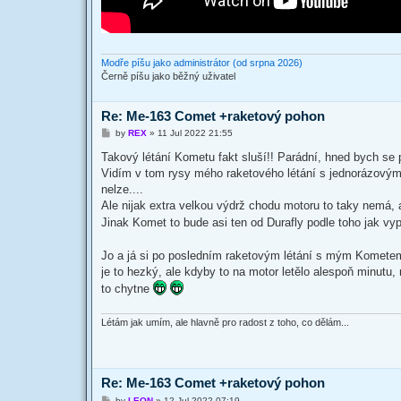
Modře píšu jako administrátor (od srpna 2026)
Černě píšu jako běžný uživatel
Re: Me-163 Comet +raketový pohon
P
by
REX
»
11 Jul 2022 21:55
o
s
Takový létání Kometu fakt sluší!! Parádní, hned bych se p
t
Vidím v tom rysy mého raketového létání s jednorázovým
nelze....
Ale nijak extra velkou výdrž chodu motoru to taky nemá, ale
Jinak Komet to bude asi ten od Durafly podle toho jak vy
Jo a já si po posledním raketovým létání s mým Kometem 
je to hezký, ale kdyby to na motor letělo alespoň minutu
to chytne
Létám jak umím, ale hlavně pro radost z toho, co dělám...
Re: Me-163 Comet +raketový pohon
P
by
LEON
»
12 Jul 2022 07:19