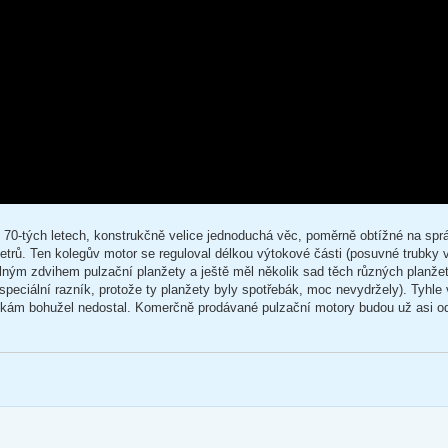
v 70-tých letech, konstrukčně velice jednoduchá věc, poměrně obtížné na spr
metrů. Ten kolegův motor se reguloval délkou výtokové části (posuvné trubky
elným zdvihem pulzační planžety a ještě měl několik sad těch různých planžet
 speciální razník, protože ty planžety byly spotřebák, moc nevydržely). Tyhl
ouškám bohužel nedostal. Komerčně prodávané pulzační motory budou už asi o