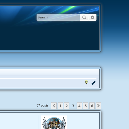
Search
Advanced search
1
2
3
4
5
6
Previous
Next
57 posts