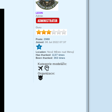
LEON
Admin
Guru
Posts:
2988
Joined:
06 Jul 2022 07:37
4
Location:
Nové Město nad Metují
Has thanked:
1137 times
Been thanked:
363 times
Kategorie modeláře:
Organizace: