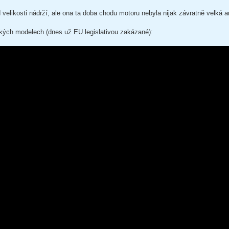
velikosti nádrží, ale ona ta doba chodu motoru nebyla nijak závratně velká 
ckých modelech (dnes už EU legislativou zakázané):