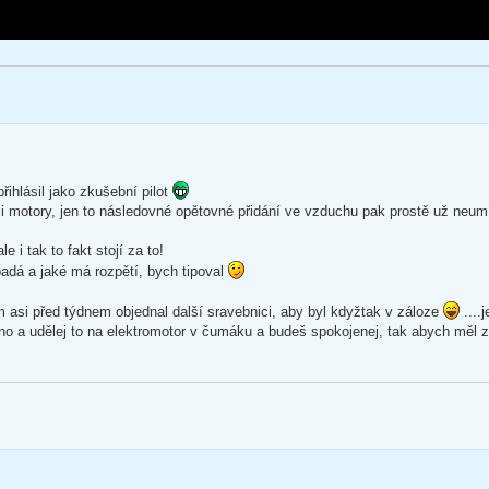
řihlásil jako zkušební pilot
i motory, jen to následovné opětovné přidání ve vzduchu pak prostě už neu
 i tak to fakt stojí za to!
padá a jaké má rozpětí, bych tipoval
asi před týdnem objednal další sravebnici, aby byl kdyžtak v záloze
....
, no a udělej to na elektromotor v čumáku a budeš spokojenej, tak abych měl 