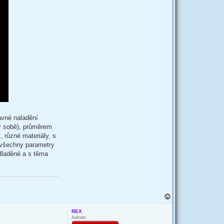
ávné naladění
 v sobě), průměrem
, různé materiály, s
e všechny parametry
dladěné a s těma
T
o
p
REX
Admin