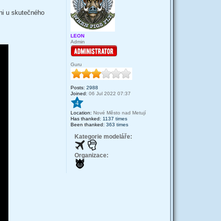
ani u skutečného
LEON
Admin
Guru
Posts:
2988
Joined:
06 Jul 2022 07:37
4
Location:
Nové Město nad Metují
Has thanked:
1137 times
Been thanked:
363 times
Kategorie modeláře:
Organizace: