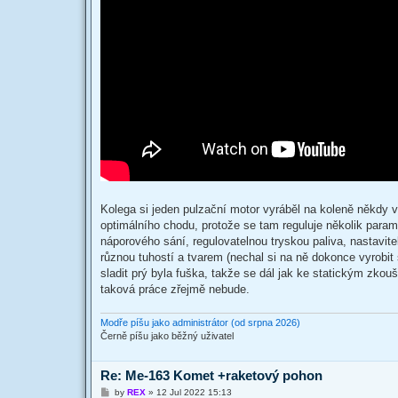
Kolega si jeden pulzační motor vyráběl na koleně někdy 
optimálního chodu, protože se tam reguluje několik para
náporového sání, regulovatelnou tryskou paliva, nastavit
různou tuhostí a tvarem (nechal si na ně dokonce vyrobit
sladit prý byla fuška, takže se dál jak ke statickým zk
taková práce zřejmě nebude.
Modře píšu jako administrátor (od srpna 2026)
Černě píšu jako běžný uživatel
Re: Me-163 Komet +raketový pohon
P
by
REX
»
12 Jul 2022 15:13