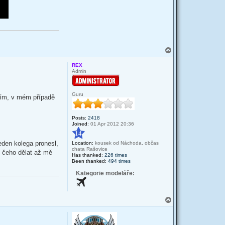
T
o
p
REX
Admin
Guru
mím, v mém případě
Posts:
2418
Joined:
01 Apr 2012 20:36
14
jeden kolega pronesl,
Location:
kousek od Náchoda, občas
chata Rašovice
z čeho dělat až mě
Has thanked:
226 times
Been thanked:
494 times
Kategorie modeláře:
T
o
p