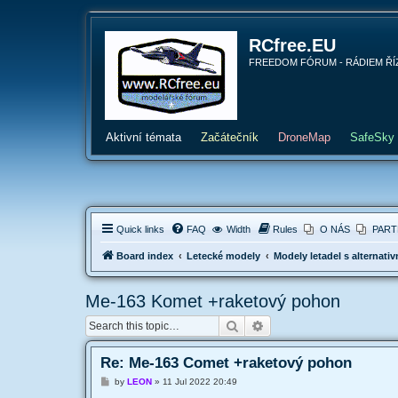
RCfree.EU
FREEDOM FÓRUM - RÁDIEM ŘÍZENÉ 
Aktivní témata
Začátečník
DroneMap
SafeSky
Quick links
FAQ
Width
Rules
O NÁS
PART
Board index
Letecké modely
Modely letadel s alternat
Me-163 Komet +raketový pohon
Search
Advanced search
Re: Me-163 Comet +raketový pohon
P
by
LEON
»
11 Jul 2022 20:49
o