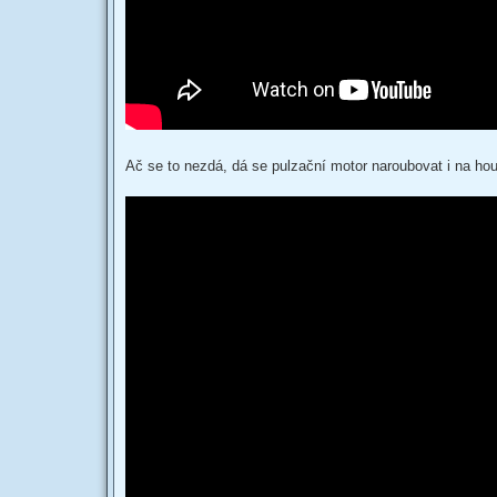
Ač se to nezdá, dá se pulzační motor naroubovat i na ho