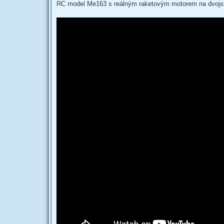
s
RC model Me163 s reálným raketovým motorem na dvoj
t