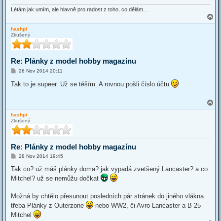
Létám jak umím, ale hlavně pro radost z toho, co dělám...
T
o
hashpi
p
Zkušený
Re: Plánky z model hobby magazínu
P
26 Nov 2014 20:11
o
s
Tak to je supeer. Už se těším. A rovnou pošli číslo účtu
t
T
o
hashpi
p
Zkušený
Re: Plánky z model hobby magazínu
P
28 Nov 2014 19:45
o
s
Tak co? už máš plánky doma? jak vypadá zvetšený Lancaster? a co
t
Mitchel? už se nemůžu dočkat
Možná by chtělo přesunout posledních pár stránek do jiného vlákna
třeba Plánky z Outerzone
nebo WW2, či Avro Lancaster a B 25
Mitchel