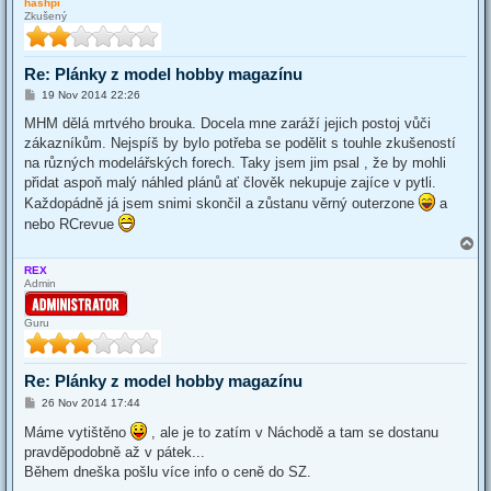
hashpi
p
Zkušený
Re: Plánky z model hobby magazínu
P
19 Nov 2014 22:26
o
s
MHM dělá mrtvého brouka. Docela mne zaráží jejich postoj vůči
t
zákazníkům. Nejspíš by bylo potřeba se podělit s touhle zkušeností
na různých modelářských forech. Taky jsem jim psal , že by mohli
přidat aspoň malý náhled plánů ať člověk nekupuje zajíce v pytli.
Každopádně já jsem snimi skončil a zůstanu věrný outerzone
a
nebo RCrevue
T
o
REX
p
Admin
Guru
Re: Plánky z model hobby magazínu
P
26 Nov 2014 17:44
o
s
Máme vytištěno
, ale je to zatím v Náchodě a tam se dostanu
t
pravděpodobně až v pátek...
Během dneška pošlu více info o ceně do SZ.