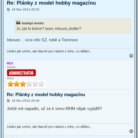
Re: Plánky z model hobby magazínu
P
19 Nov 2014 20:32
o
s
t
hashpi wrote:
Jo, jak to tiskne? laser, inkoust, plotter?
Inkoust... více info SZ, tobě a Tomínovi
Létám jak umím, ale hlavně pro radost z toho, co dělám...
T
o
REX
p
Admin
Guru
Re: Plánky z model hobby magazínu
P
19 Nov 2014 20:46
o
s
Ještě mě napadlo, už se k tomu MHM nějak vyjádřil?
t
Létám jak umím, ale hlavně pro radost z toho, co dělám...
T
o