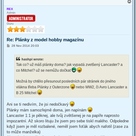
T
o
REX
p
Admin
Guru
Re: Plánky z model hobby magazínu
P
28 Nov 2014 20:03
o
s
t
hashpi wrote:
Tak co? už máš plánky doma? jak vypadá zvetšený Lancaster? a
co Mitchel? už se nemůžu dočkat
Možná by chtělo přesunout posledních pár stránek do jiného
vlákna třeba Plánky z Outerzone
nebo WW2, či Avro Lancaster a
B 25 Mitchel
Ani se ti nedivím, že jsi nedočkavý
Plánky mám samozřejmě doma, jen napínám
Lancaster 1:1 je pěknej, ale tvůj zvětšenej je na papíře naprosto
impozantní. Až skoro lituju že jsem pro sebe tiskl malého. Odpoledne
když jsem je měl rozbalené, neměl jsem foťák abych nafotil (zase za
to může manželka)