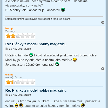
Ale pokud nevadí, něco vyfotím a dám to sem... do vlákna
vícemotoráky, co ty na to?
B-25 dobrý, ale Lancaster je Lancaster!
Létám jak umím, ale hlavně pro radost z toho, co dělám...
T
o
hashpi
p
Zkušený
Re: Plánky z model hobby magazínu
P
28 Nov 2014 20:58
o
s
Určitě to tam dej
I když skutečnost je skutečnost o proti fotce.
t
Mohl by jsi to vyfotit ještě s něčím jako měřítko
Jo Lancastera žádné éro nenahradí
T
o
tomíno
p
Plodný uživatel
Re: Plánky z model hobby magazínu
P
28 Nov 2014 21:50
o
s
ono uz i s tim "malym" si rikam.... kde s tim sakra muzu pristavat a
t
vzlitat
jeste ze to pujde hazet v tomhle meritku