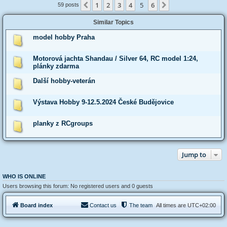
1
2
3
4
5
6
Previous
Next
59 posts
Similar Topics
model hobby Praha
Motorová jachta Shandau / Silver 64, RC model 1:24,
plánky zdarma
Další hobby-veterán
Výstava Hobby 9-12.5.2024 České Budějovice
planky z RCgroups
Jump to
WHO IS ONLINE
Users browsing this forum: No registered users and 0 guests
Board index
Contact us
The team
All times are
UTC+02:00