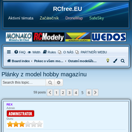
RCfree.EU
Aktivní témata
Začátečník
DroneMap
SafeSky
FAQ
Width
Rules
O NÁS
PARTNEŘI WEBU
S
Board index
Pokec o všem možném
Ostatní modelářské diskuse
e
Plánky z model hobby magazínu
a
Search
Advanced search
r
c
1
2
3
4
5
6
Previous
Next
59 posts
h
REX
Admin
Guru