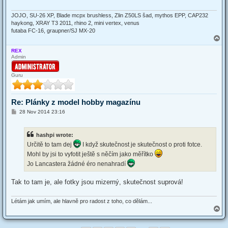
JOJO, SU-26 XP, Blade mcpx brushless, Zlin Z50LS šad, mythos EPP, CAP232
haykong, XRAY T3 2011, rhino 2, mini vertex, venus
futaba FC-16, graupner/SJ MX-20
T
o
REX
p
Admin
Guru
Re: Plánky z model hobby magazínu
P
28 Nov 2014 23:16
o
s
t
hashpi wrote:
Určitě to tam dej
I když skutečnost je skutečnost o proti fotce.
Mohl by jsi to vyfotit ještě s něčím jako měřítko
Jo Lancastera žádné éro nenahradí
Tak to tam je, ale fotky jsou mizerný, skutečnost suprová!
Létám jak umím, ale hlavně pro radost z toho, co dělám...
T
o
p