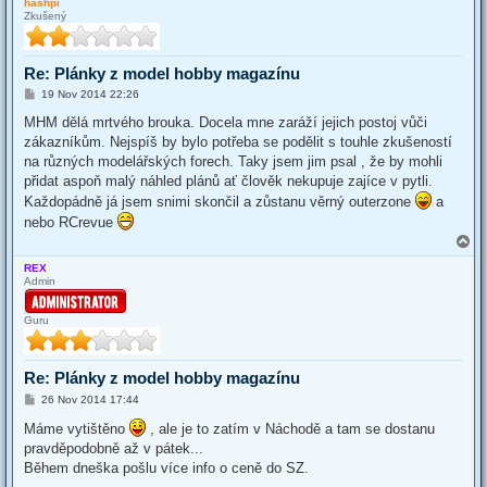
hashpi
p
Zkušený
Re: Plánky z model hobby magazínu
P
19 Nov 2014 22:26
o
s
MHM dělá mrtvého brouka. Docela mne zaráží jejich postoj vůči
t
zákazníkům. Nejspíš by bylo potřeba se podělit s touhle zkušeností
na různých modelářských forech. Taky jsem jim psal , že by mohli
přidat aspoň malý náhled plánů ať člověk nekupuje zajíce v pytli.
Každopádně já jsem snimi skončil a zůstanu věrný outerzone
a
nebo RCrevue
T
o
REX
p
Admin
Guru
Re: Plánky z model hobby magazínu
P
26 Nov 2014 17:44
o
s
Máme vytištěno
, ale je to zatím v Náchodě a tam se dostanu
t
pravděpodobně až v pátek...
Během dneška pošlu více info o ceně do SZ.