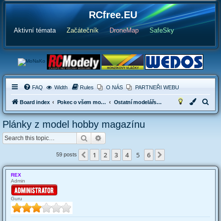
RCfree.EU
Aktivní témata
Začátečník
DroneMap
SafeSky
FAQ
Width
Rules
O NÁS
PARTNEŘI WEBU
S
Board index
Pokec o všem možném
Ostatní modelářské diskuse
e
Plánky z model hobby magazínu
a
Search
Advanced search
r
c
1
2
3
4
5
6
Previous
Next
59 posts
h
REX
Admin
Guru