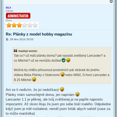
T
o
REX
p
Admin
Guru
Re: Plánky z model hobby magazínu
P
28 Nov 2014 20:03
o
s
t
hashpi wrote:
Tak co? už máš plánky doma? jak vypadá zvetšený Lancaster? a
co Mitchel? už se nemůžu dočkat
Možná by chtělo přesunout posledních pár stránek do jiného
vlákna třeba Plánky z Outerzone
nebo WW2, či Avro Lancaster a
B 25 Mitchel
Ani se ti nedivím, že jsi nedočkavý
Plánky mám samozřejmě doma, jen napínám
Lancaster 1:1 je pěknej, ale tvůj zvětšenej je na papíře naprosto
impozantní. Až skoro lituju že jsem pro sebe tiskl malého. Odpoledne
když jsem je měl rozbalené, neměl jsem foťák abych nafotil (zase za
to může manželka)