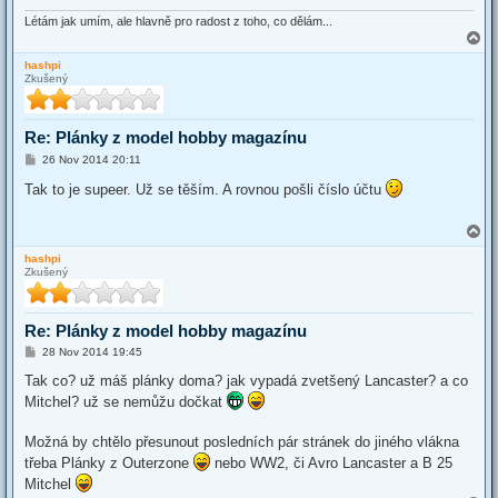
Létám jak umím, ale hlavně pro radost z toho, co dělám...
T
o
hashpi
p
Zkušený
Re: Plánky z model hobby magazínu
P
26 Nov 2014 20:11
o
s
Tak to je supeer. Už se těším. A rovnou pošli číslo účtu
t
T
o
hashpi
p
Zkušený
Re: Plánky z model hobby magazínu
P
28 Nov 2014 19:45
o
s
Tak co? už máš plánky doma? jak vypadá zvetšený Lancaster? a co
t
Mitchel? už se nemůžu dočkat
Možná by chtělo přesunout posledních pár stránek do jiného vlákna
třeba Plánky z Outerzone
nebo WW2, či Avro Lancaster a B 25
Mitchel