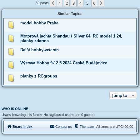
1
2
3
4
5
6
Previous
Next
59 posts
Similar Topics
model hobby Praha
Motorová jachta Shandau / Silver 64, RC model 1:24,
plánky zdarma
Další hobby-veterán
Výstava Hobby 9-12.5.2024 České Budějovice
planky z RCgroups
Jump to
WHO IS ONLINE
Users browsing this forum: No registered users and 0 guests
Board index
Contact us
The team
All times are
UTC+02:00