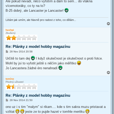
Ale pokud nevadí, něco vyfotím a dám to sem... do vlákna
vícemotoráky, co ty na to?
B-25 dobrý, ale Lancaster je Lancaster!
Létám jak umím, ale hlavně pro radost z toho, co dělám...
T
o
hashpi
p
Zkušený
Re: Plánky z model hobby magazínu
P
28 Nov 2014 20:58
o
s
Určitě to tam dej
I když skutečnost je skutečnost o proti fotce.
t
Mohl by jsi to vyfotit ještě s něčím jako měřítko
Jo Lancastera žádné éro nenahradí
T
o
tomíno
p
Plodný uživatel
Re: Plánky z model hobby magazínu
P
28 Nov 2014 21:50
o
s
ono uz i s tim "malym" si rikam.... kde s tim sakra muzu pristavat a
t
vzlitat
jeste ze to pujde hazet v tomhle meritku