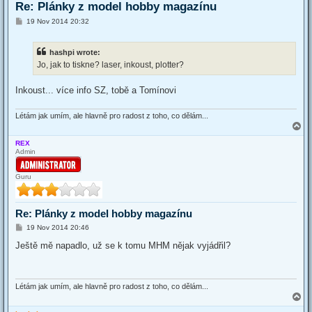
Re: Plánky z model hobby magazínu
P
19 Nov 2014 20:32
o
s
t
hashpi wrote:
Jo, jak to tiskne? laser, inkoust, plotter?
Inkoust... více info SZ, tobě a Tomínovi
Létám jak umím, ale hlavně pro radost z toho, co dělám...
T
o
REX
p
Admin
Guru
Re: Plánky z model hobby magazínu
P
19 Nov 2014 20:46
o
s
Ještě mě napadlo, už se k tomu MHM nějak vyjádřil?
t
Létám jak umím, ale hlavně pro radost z toho, co dělám...
T
o