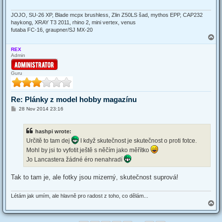
JOJO, SU-26 XP, Blade mcpx brushless, Zlin Z50LS šad, mythos EPP, CAP232
haykong, XRAY T3 2011, rhino 2, mini vertex, venus
futaba FC-16, graupner/SJ MX-20
T
o
REX
p
Admin
Guru
Re: Plánky z model hobby magazínu
P
28 Nov 2014 23:16
o
s
t
hashpi wrote:
Určitě to tam dej
I když skutečnost je skutečnost o proti fotce.
Mohl by jsi to vyfotit ještě s něčím jako měřítko
Jo Lancastera žádné éro nenahradí
Tak to tam je, ale fotky jsou mizerný, skutečnost suprová!
Létám jak umím, ale hlavně pro radost z toho, co dělám...
T
o
p