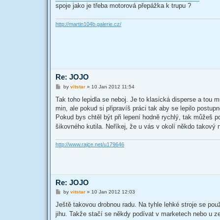
spoje jako je třeba motorová přepážka k trupu ?
http://martin104b.galerie.cz/
Re: JOJO
P
by
vitstar
»
10 Jan 2012 11:54
o
s
Tak toho lepidla se neboj. Je to klasická disperse a tou 
t
min, ale pokud si připravíš práci tak aby se lepilo post
Pokud bys chtěl být při lepení hodně rychlý, tak můžeš po
šikovného kutila. Neříkej, že u vás v okolí někdo takový 
http://www.rajce.net/u179646
Re: JOJO
P
by
vitstar
»
10 Jan 2012 12:03
o
s
Ještě takovou drobnou radu. Na tyhle lehké stroje se pou
t
jihu. Takže stačí se někdy podívat v marketech nebo u zel