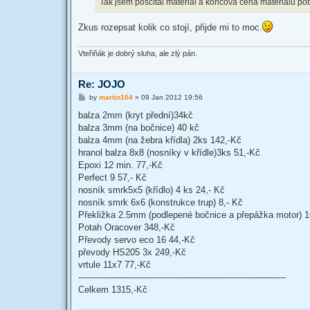
Tak jsem posčítal materiál a koncová cena materiálu po
Zkus rozepsat kolik co stojí, přijde mi to moc.
Vteřiňák je dobrý sluha, ale zlý pán.
Re: JOJO
P
by
martin104
»
09 Jan 2012 19:56
o
s
balza 2mm (kryt přední)34kč
t
balza 3mm (na bočnice) 40 kč
balza 4mm (na žebra křídla) 2ks 142,-Kč
hranol balza 8x8 (nosníky v křídle)3ks 51,-Kč
Epoxi 12 min. 77,-Kč
Perfect 9 57,- Kč
nosník smrk5x5 (křídlo) 4 ks 24,- Kč
nosník smrk 6x6 (konstrukce trup) 8,- Kč
Překližka 2.5mm (podlepené bočnice a přepážka motor) 1
Potah Oracover 348,-Kč
Převody servo eco 16 44,-Kč
převody HS205 3x 249,-Kč
vrtule 11x7 77,-Kč
---------------------------------------------------------------------------
Celkem 1315,-Kč