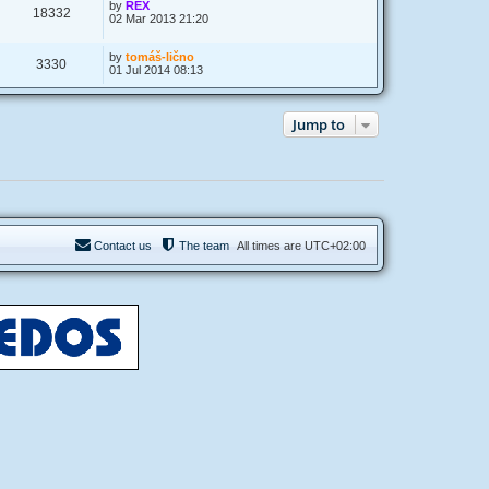
by
REX
18332
02 Mar 2013 21:20
by
tomáš-lično
3330
01 Jul 2014 08:13
Jump to
Contact us
The team
All times are
UTC+02:00