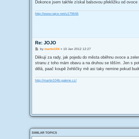
Dokonce jsem takhle získal balsovou překližku od ovoce
http://www.rajce.net/u179646
Re: JOJO
P
by
martin104
»
10 Jan 2012 12:27
o
s
Děkuji za rady, jak pojedu do města oběhnu ovoce a zel
t
stranu z toho mám obavu a na druhou se těším. Jen s pot
dělá, paač koupě žehličky mě asi taky nemine pokud bud
http://martin104b.galerie.cz/
SIMILAR TOPICS