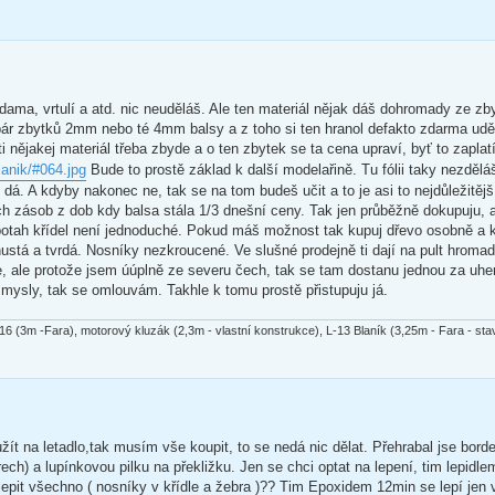
odama, vrtulí a atd. nic neuděláš. Ale ten materiál nějak dáš dohromady ze zb
 pár zbytků 2mm nebo té 4mm balsy a z toho si ten hranol defakto zdarma ud
 nějakej materiál třeba zbyde a o ten zbytek se ta cena upraví, byť to zaplatí
lanik/#064.jpg
Bude to prostě základ k další modelařině. Tu fólii taky nezdělá
dá. A kdyby nakonec ne, tak se na tom budeš učit a to je asi to nejdůležitější
 zásob z dob kdy balsa stála 1/3 dnešní ceny. Tak jen průběžně dokupuju, a
a potah křídel není jednoduché. Pokud máš možnost tak kupuj dřevo osobně a
hustá a tvrdá. Nosníky nezkroucené. Ve slušné prodejně ti dají na pult hroma
ale protože jsem úúplně ze severu čech, tak se tam dostanu jednou za uhe
ysly, tak se omlouvám. Takhle k tomu prostě přistupuju já.
 (3m -Fara), motorový kluzák (2,3m - vlastní konstrukce), L-13 Blaník (3,25m - Fara - sta
na letadlo,tak musím vše koupit, to se nedá nic dělat. Přehrabal jse bordel
ch) a lupínkovou pilku na překližku. Jen se chci optat na lepení, tim lepidle
epit všechno ( nosníky v křídle a žebra )?? Tim Epoxidem 12min se lepí jen