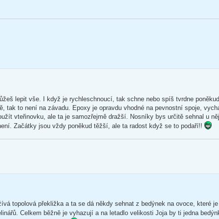
můžeš lepit vše. I když je rychleschnoucí, tak schne nebo spíš tvrdne poněku
upně, tak to není na závadu. Epoxy je opravdu vhodné na pevnostní spoje, vych
užít vteřinovku, ale ta je samozřejmě dražší. Nosníky bys určitě sehnal u ně
není. Začátky jsou vždy poněkud těžší, ale ta radost když se to podaří!!
žívá topolová překližka a ta se dá někdy sehnat z bedýnek na ovoce, které j
inářů. Celkem běžně je vyhazují a na letadlo velikosti Joja by ti jedna bedýn