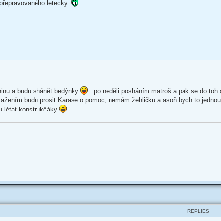
 přepravovaného letecky.
eninu a budu shánět bedýnky
. po neděli posháním matroš a pak se do toh 
ažením budu prosit Karase o pomoc, nemám žehličku a asoň bych to jednou r
u létat konstrukčáky
.
REPLIES