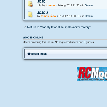
JOJO
by
tomíno
»
24 Aug 2012 21:30
» in
Ostatní
JOJO 2
by
tomáš-lično
»
01 Jul 2014 08:13
» in
Ostatní
Return to “Modely letadel se spalovacími motory”
WHO IS ONLINE
Users browsing this forum: No registered users and 0 guests
Board index