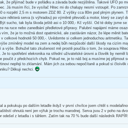
tak, že přijímač bude v pořádku a závada bude nezjištěna. Takové UFO po m
ůbec. Já musím říci, že vysílač Hitec mi do chalupy nesmí vstoupit. Po zamrz
60 o rozpětí 2,5 m s motorem ZDZ 80. Z výšky cca 80m pod plným plynem. T
 pouze některá serva (s výhradou) po výměně převodů a motor, který se zaryl 
Být sucho, tak byla škoda ještě asi o 10 000,- Kč vyšší. Od té doby jsme se
uze na ruce nebo zanedbání předletové přípravy. Palubní napájení máme osaz
 vím, že je to možná dost opatrnické, ale zastávám názor, že lépe měnit bat
el v celkové hodnotě 50 000,-. Uvědomte si celkem jednoduchou aritmetiku. 
e výše zmíněný model na zem a nedej bůh nezpůsobí další škody na cizím maj
tí a výše. Bohužel tato zkušenost mě prostě poučila o tom, že souprava Hite
. Je to spotřební elekronika na střední uživatelské úrovni a člověk by neměl
se poučit z předchozích chyb. Pokud ne, je to náš boj a musíme jej přijmout 
tinovi nepřeji to zklamání. Mám jich za sebou nepočítaně a pokud si čloívěk 
hniku? Děkuji nechci.
al a pokukuju po dalším letadle ikdyž v první chvílce jsem chtěl s modelařin
 naštěstí ohnutá není jen výfuk je trochu marodnej. Serva jsou 2 v poho na dv
or odešel z letadla i s táhlem. Zatím tak na 70 % bude další následník RAPÍR