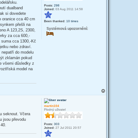
odelářsku.
Posts:
298
nutí dualband
Joined:
03 Aug 2011 14:58
ak si dovedete
15
do oranice cca 40 cm
Been thanked:
10 times
 synkem přešli na
Systémová upozornění:
eno A 123,2S, 2300,
erky za cca 600,-
Ta suma cca 1300,-Kč
etku nebo zdraví.
c nepatří do modelu
 být zklamán pokud
se všemi důsledky z
roztříská model na
T
o
p
martin104
Plodný uživatel
ou seknout. Včera
ou jsou převodu
Posts:
303
 40.
Joined:
27 Jul 2011 20:57
15