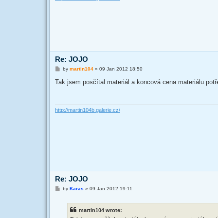
Re: JOJO
P
by
martin104
»
09 Jan 2012 18:50
o
s
Tak jsem posčítal materiál a koncová cena materiálu pot
t
http://martin104b.galerie.cz/
Re: JOJO
P
by
Karas
»
09 Jan 2012 19:11
o
s
t
martin104 wrote: