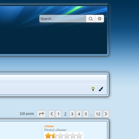
Search
Advanced search
Page
2
of
12
1
2
3
4
5
12
Previous
Next
118 posts
…
vitstar
Plodný uživatel