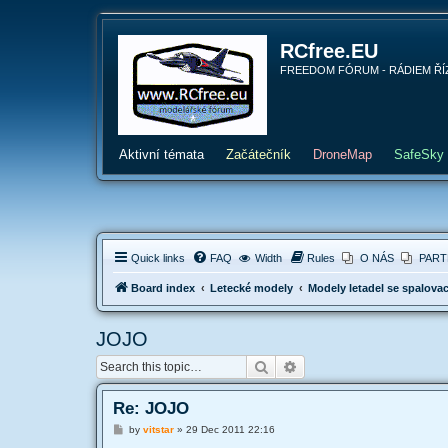
RCfree.EU
FREEDOM FÓRUM - RÁDIEM ŘÍZENÉ 
Aktivní témata
Začátečník
DroneMap
SafeSky
Quick links
FAQ
Width
Rules
O NÁS
PART
Board index
Letecké modely
Modely letadel se spalova
JOJO
Search
Advanced search
Re: JOJO
P
by
vitstar
»
29 Dec 2011 22:16
o