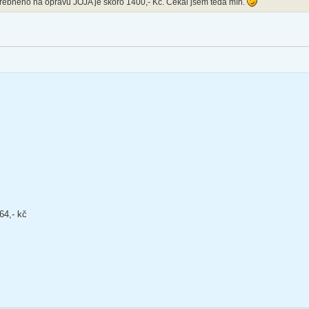
třebného na opravu JOJA je skoro 1400,- Kč. Čekal jsem teda míň.
64,- kč