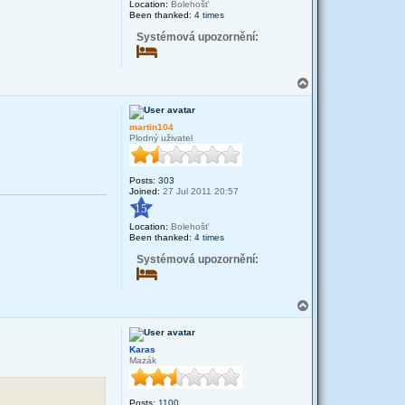
Location:
Bolehošť
Been thanked:
4 times
Systémová upozornění:
T
o
p
martin104
Plodný uživatel
Posts:
303
Joined:
27 Jul 2011 20:57
15
Location:
Bolehošť
Been thanked:
4 times
Systémová upozornění:
T
o
p
Karas
Mazák
Posts:
1100