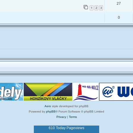
27
1
2
3
0
Aero
style developed for phpBB
Powered by
phpBB
® Forum Software © phpBB Limited
Privacy
|
Terms
610 Today Pageviews