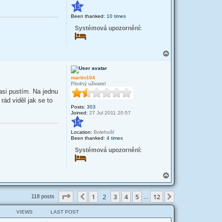
15
Been thanked:
10 times
Systémová upozornění:
T
o
p
martin104
Plodný uživatel
asi pustím. Na jednu
ád viděl jak se to
Posts:
303
Joined:
27 Jul 2011 20:57
15
Location:
Bolehošť
Been thanked:
4 times
Systémová upozornění:
T
o
p
Page
2
of
12
1
2
3
4
5
12
Previous
Next
118 posts
…
VIEWS
LAST POST