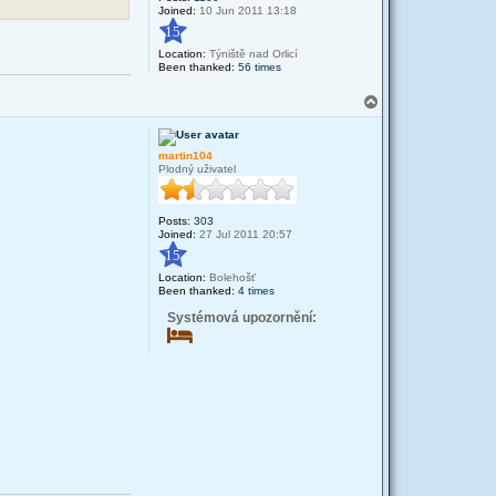
Joined:
10 Jun 2011 13:18
15
Location:
Týniště nad Orlicí
Been thanked:
56 times
T
o
p
martin104
Plodný uživatel
Posts:
303
Joined:
27 Jul 2011 20:57
15
Location:
Bolehošť
Been thanked:
4 times
Systémová upozornění: