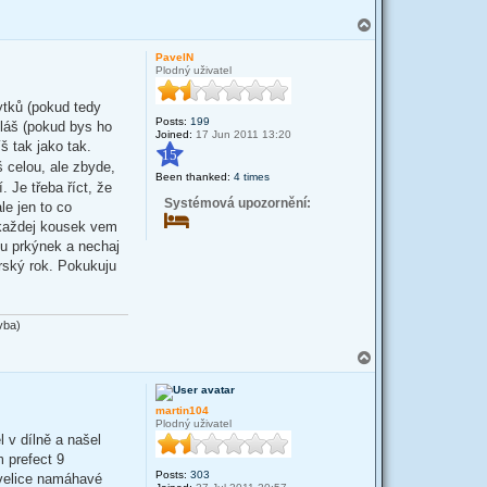
T
o
p
PavelN
Plodný uživatel
ytků (pokud tedy
Posts:
199
ěláš (pokud bys ho
Joined:
17 Jun 2011 13:20
š tak jako tak.
15
š celou, ale zbyde,
Been thanked:
4 times
. Je třeba říct, že
Systémová upozornění:
le jen to co
 každej kousek vem
du prkýnek a nechaj
rský rok. Pokukuju
vba)
T
o
p
martin104
Plodný uživatel
 v dílně a našel
m prefect 9
Posts:
303
 velice namáhavé