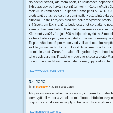
s
No nechci strašit, ale mám pocit, že reklamace dopadne 
t
Tyhle závady po havárii se zjišťují velmi těžko neřkuli v
recievru v kombinaci s Eclipsem7 jsme přišli o EXTRU 2
představit co asi se dalo na zemi najít. Použitelná byla
hluboko. Ještě že týden před tím celkem vydatně pršelo. 
2,4 Spektrum DX 7 a již to bude cca 5 let co padáme po
které po každém třetím 10min letu měníme za čerstvé. Já
Kč, které vydrží více jak 500 nabíjecích cyklů, než mod
za troje baterky je vyvážena jistotou, že se mi nesesyp
To platí všeobecně pro modely od velikosti cca 1m rozpě
se kterým se nechci brzo rozloučit. A nezmění na tom nic
ho takhle zradí. Zamrzí to, ale měli bychom být schopni 
toho vyplývajicími. Každého modelu je škoda a určitě Mar
ruce může znectít sám sebe, ale na nevyzpytatelnou tec
http://www.rajce.net/u179646
Re: JOJO
P
by
martin104
»
30 Dec 2011 18:15
o
s
Ahoj všem velice děkuji za podoporu, už jsem to rozdejch
t
jsem vyčistil motor a zkusil ho tak šlape a hřídelka taky
cugrunt a co bylo servo na plynu tak je roztržený jak mot
http://martin104b.galerie.cz/