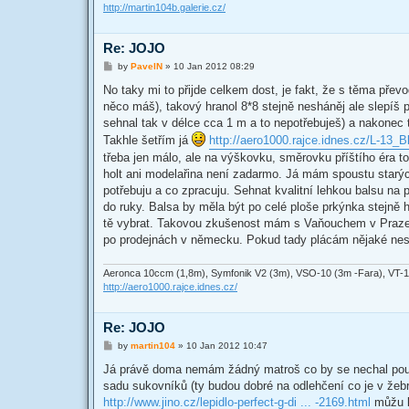
http://martin104b.galerie.cz/
Re: JOJO
P
by
PavelN
»
10 Jan 2012 08:29
o
s
No taky mi to přijde celkem dost, je fakt, že s těma přev
t
něco máš), takový hranol 8*8 stejně nesháněj ale slepíš
sehnal tak v délce cca 1 m a to nepotřebuješ) a nakonec ti
Takhle šetřím já
http://aero1000.rajce.idnes.cz/L-13_B
třeba jen málo, ale na výškovku, směrovku příštího éra to 
holt ani modelařina není zadarmo. Já mám spoustu starých
potřebuju a co zpracuju. Sehnat kvalitní lehkou balsu n
do ruky. Balsa by měla být po celé ploše prkýnka stejně 
tě vybrat. Takovou zkušenost mám s Vaňouchem v Praze, 
po prodejnách v německu. Pokud tady plácám nějaké nesm
Aeronca 10ccm (1,8m), Symfonik V2 (3m), VSO-10 (3m -Fara), VT-116
http://aero1000.rajce.idnes.cz/
Re: JOJO
P
by
martin104
»
10 Jan 2012 10:47
o
s
Já právě doma nemám žádný matroš co by se nechal použít 
t
sadu sukovníků (ty budou dobré na odlehčení co je v žebre
http://www.jino.cz/lepidlo-perfect-g-di ... -2169.html
můžu l