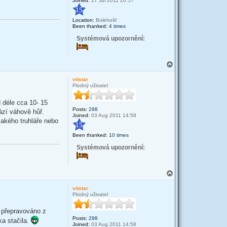
Joined:
27 Jul 2011 20:57
15
Location:
Bolehošť
Been thanked:
4 times
Systémová upozornění:
T
o
p
vitstar
Plodný uživatel
d déle cca 10- 15
Posts:
298
ází váhově hůř.
Joined:
03 Aug 2011 14:58
jakého truhláře nebo
15
Been thanked:
10 times
Systémová upozornění:
T
o
p
vitstar
Plodný uživatel
e přepravováno z
Posts:
298
ka stačila.
Joined:
03 Aug 2011 14:58