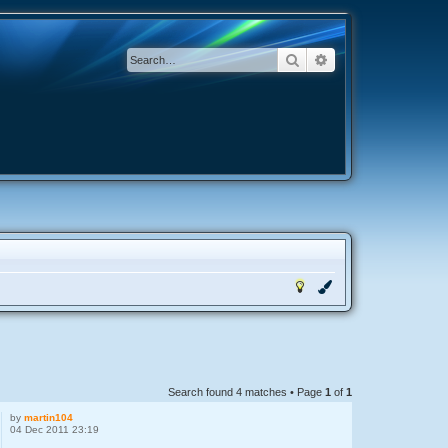
Search
Advanced search
Search found 4 matches • Page
1
of
1
by
martin104
04 Dec 2011 23:19