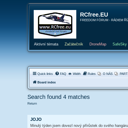
RCfree.EU
FREEDOM FÓRUM - RÁDIEM ŘÍZENÉ 
Aktivní témata
Začátečník
DroneMap
SafeSky
Quick links
FAQ
Width
Rules
O NÁS
PART
Board index
Search found 4 matches
Return
JOJO
Minulý týden jsem dovezl nový přírůstek do svého hangár