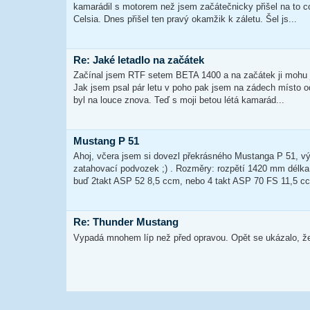
kamarádil s motorem než jsem začátečnicky přišel na to co
Celsia. Dnes přišel ten pravý okamžik k záletu. Šel js...
Re: Jaké letadlo na začátek
Začínal jsem RTF setem BETA 1400 a na začátek ji mohu je
Jak jsem psal pár letu v poho pak jsem na zádech místo od
byl na louce znova. Teď s moji betou létá kamarád...
Mustang P 51
Ahoj, včera jsem si dovezl překrásného Mustanga P 51,
zatahovací podvozek ;) . Rozměry: rozpětí 1420 mm délk
buď 2takt ASP 52 8,5 ccm, nebo 4 takt ASP 70 FS 11,5 ccm
Re: Thunder Mustang
Vypadá mnohem líp než před opravou. Opět se ukázalo, že 