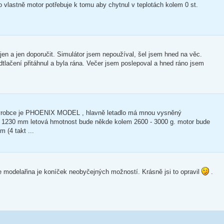
 vlastně motor potřebuje k tomu aby chytnul v teplotách kolem 0 st.
n a jen doporučit. Simulátor jsem nepoužíval, šel jsem hned na věc.
tlačení přitáhnul a byla rána. Večer jsem poslepoval a hned ráno jsem
 výrobce je PHOENIX MODEL , hlavně letadlo má mnou vysněný
a 1230 mm letová hmotnost bude někde kolem 2600 - 3000 g. motor bude
 (4 takt ...
modelařina je koníček neobyčejných možností. Krásně jsi to opravil
.