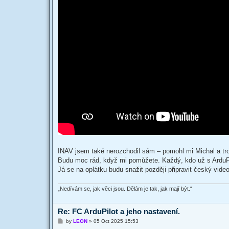
INAV jsem také nerozchodil sám – pomohl mi Michal a tro
Budu moc rád, když mi pomůžete. Každý, kdo už s ArduPi
Já se na oplátku budu snažit později připravit český vide
„Nedívám se, jak věci jsou. Dělám je tak, jak mají být.“
Re: FC ArduPilot a jeho nastavení.
P
by
LEON
»
05 Oct 2025 15:53
o