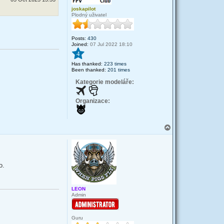
joskapilot
Plodný uživatel
Posts:
430
Joined:
07 Jul 2022 18:10
4
Has thanked:
223 times
Been thanked:
201 times
Kategorie modeláře:
Organizace:
T
o
p
o.
LEON
Admin
Guru