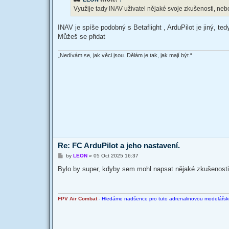
Využije tady INAV uživatel nějaké svoje zkušenosti, neb
INAV je spíše podobný s Betaflight , ArduPilot je jiný, ted
Můžeš se přidat
„Nedívám se, jak věci jsou. Dělám je tak, jak mají být.“
Re: FC ArduPilot a jeho nastavení.
P
by
LEON
»
05 Oct 2025 16:37
o
s
Bylo by super, kdyby sem mohl napsat nějaké zkušenosti R
t
FPV Air Combat
- Hledáme nadšence pro tuto adrenalinovou modelářskou