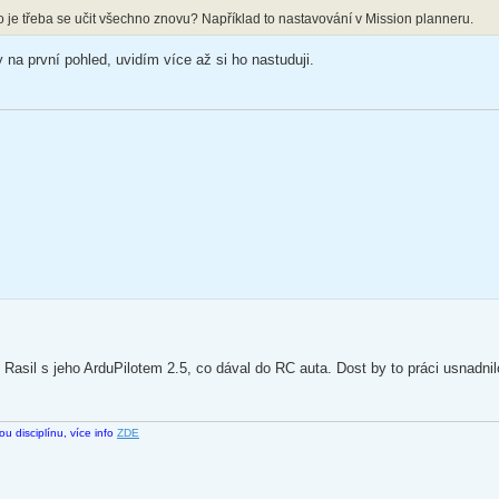
o je třeba se učit všechno znovu? Například to nastavování v Mission planneru.
y na první pohled, uvidím více až si ho nastuduji.
asil s jeho ArduPilotem 2.5, co dával do RC auta. Dost by to práci usnadnil
 disciplínu, více info
ZDE