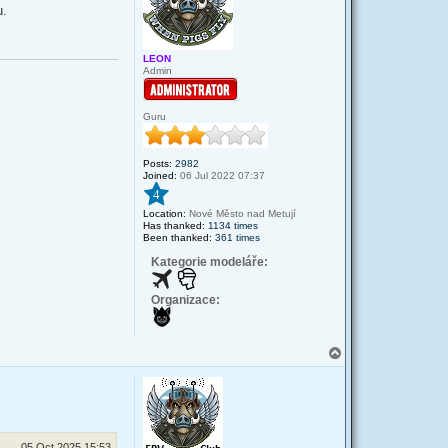
u.
LEON
Admin
Guru
Posts:
2982
Joined:
06 Jul 2022 07:37
4
Location:
Nové Město nad Metují
Has thanked:
1134 times
Been thanked:
361 times
Kategorie modeláře:
Organizace:
T
o
p
05 Oct 2025 15:53