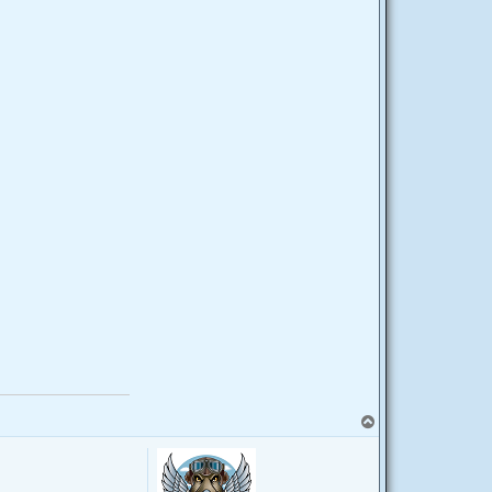
T
o
p