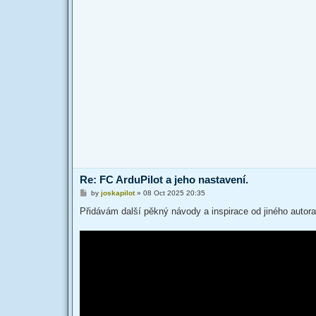
Re: FC ArduPilot a jeho nastavení.
P
by
joskapilot
»
08 Oct 2025 20:35
o
s
Přidávám další pěkný návody a inspirace od jiného auto
t