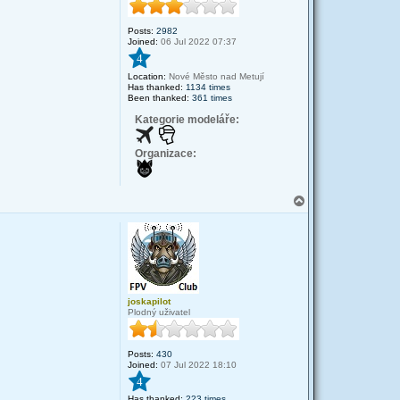
Posts:
2982
Joined:
06 Jul 2022 07:37
4
Location:
Nové Město nad Metují
Has thanked:
1134 times
Been thanked:
361 times
Kategorie modeláře:
Organizace:
T
o
p
joskapilot
Plodný uživatel
Posts:
430
Joined:
07 Jul 2022 18:10
4
Has thanked:
223 times