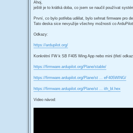
s
Ahoj,
t
ještě je to krátká doba, co jsem se naučil používat sys
První, co bylo potřeba udělat, bylo sehnat firmware pr
Tato deska sice nevyužije všechny možnosti co ArduPilot u
Odkazy:
https://ardupilot.org/
Konkrétní FW k SB F405 Wing App nebo mini (třetí odka
https://firmware.ardupilot.org/Plane/stable/
https://firmware.ardupilot.org/Plane/st ... eF405WING/
https://firmware.ardupilot.org/Plane/st ... ith_bl.hex
Video návod: