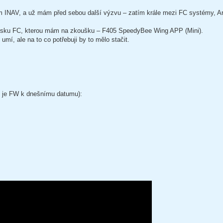
tém INAV, a už mám před sebou další výzvu – zatím krále mezi FC systémy, Ar
o desku FC, kterou mám na zkoušku – F405 SpeedyBee Wing APP (Mini).
mí, ale na to co potřebuji by to mělo stačit.
z je FW k dnešnímu datumu):