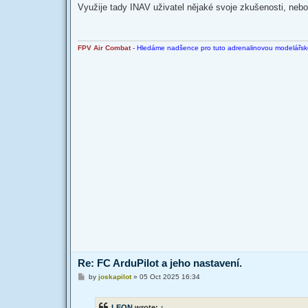
s
Využije tady INAV uživatel nějaké svoje zkušenosti, nebo
t
FPV Air Combat
- Hledáme nadšence pro tuto adrenalinovou modelářskou
Re: FC ArduPilot a jeho nastavení.
P
by
joskapilot
»
05 Oct 2025 16:34
o
s
t
LEON
wrote:
↑