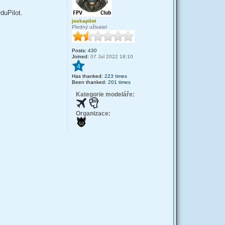
duPilot.
joskapilot
Plodný uživatel
Posts:
430
Joined:
07 Jul 2022 18:10
4
Has thanked:
223 times
Been thanked:
201 times
Kategorie modeláře:
Organizace: