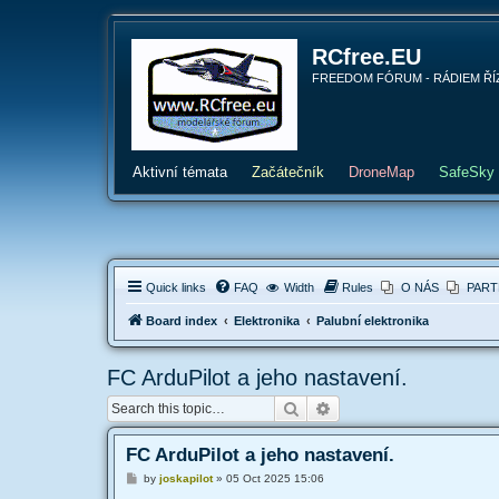
RCfree.EU
FREEDOM FÓRUM - RÁDIEM ŘÍZENÉ 
Aktivní témata
Začátečník
DroneMap
SafeSky
Quick links
FAQ
Width
Rules
O NÁS
PART
Board index
Elektronika
Palubní elektronika
FC ArduPilot a jeho nastavení.
Search
Advanced search
FC ArduPilot a jeho nastavení.
P
by
joskapilot
»
05 Oct 2025 15:06
o