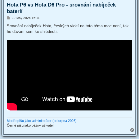
Hota P6 vs Hota D6 Pro - srovnání nabíječek
baterií
P
30 May 2026 16:11
o
s
Srovnání nabíječek Hota, českých videí na toto téma moc není, tak
t
ho dávám sem ke shlédnutí:
Modře píšu jako administrátor (od srpna 2026)
Černě píšu jako běžný uživatel
T
o
p