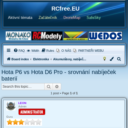
RCfree.EU
Aktivní témata
Začátečník
DroneMap
SafeSky
FAQ
Width
Rules
O NÁS
PARTNEŘI WEBU
S
Board index
Elektronika
Akumulátory, nabíječky, balancéry, silové konektory
e
Hota P6 vs Hota D6 Pro - srovnání nabíječek
a
baterií
r
Search
Advanced search
c
1 post • Page
1
of
1
h
LEON
Admin
Guru