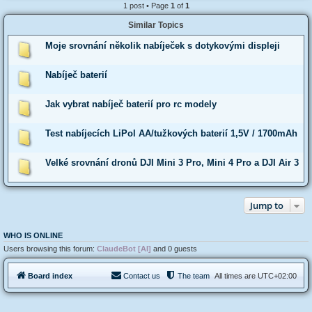
1 post • Page
1
of
1
Similar Topics
Moje srovnání několik nabíječek s dotykovými displeji
Nabíječ baterií
Jak vybrat nabíječ baterií pro rc modely
Test nabíjecích LiPol AA/tužkových baterií 1,5V / 1700mAh
Velké srovnání dronů DJI Mini 3 Pro, Mini 4 Pro a DJI Air 3
Jump to
WHO IS ONLINE
Users browsing this forum:
ClaudeBot [AI]
and 0 guests
Board index
Contact us
The team
All times are
UTC+02:00