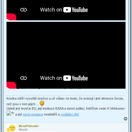
Kostka stěží vysvětlí úsečce a už vůbec ne bodu, že existují i jiné dimenze života,
než jsou v tom jejich ...
Úplně jiný level je EU, její instituce EASA a tamní politici, řebříček vede H.Virkkunen
a její
nová regulace
modelářů a
vzdělání dětí
T
o
BeneFitmodel
p
Mazák