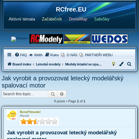
RCfree.EU
Aktivní témata
Začátečník
DroneMap
SafeSky
FAQ
Width
Rules
O NÁS
PARTNEŘI WEBU
S
Board index
Letecké modely
Modely letadel se spalovacími motory
e
Jak vyrobit a provozovat letecký modelářský
a
spalovací motor
r
Search
Advanced search
c
9 posts • Page
1
of
1
h
BeneFitmodel
Mazák
Jak vyrobit a provozovat letecký modelářský