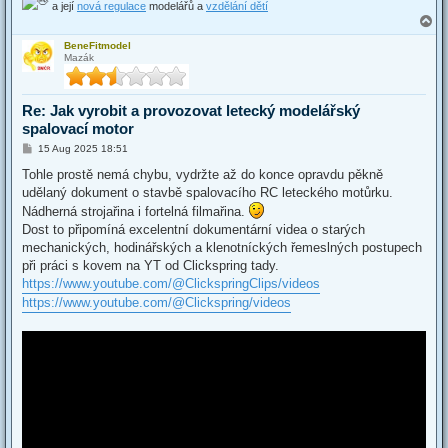
a její
nová regulace
modelářů a
vzdělání dětí
T
o
BeneFitmodel
p
Mazák
Re: Jak vyrobit a provozovat letecký modelářský
spalovací motor
P
15 Aug 2025 18:51
o
s
Tohle prostě nemá chybu, vydržte až do konce opravdu pěkně
t
udělaný dokument o stavbě spalovacího RC leteckého motůrku.
Nádherná strojařina i fortelná filmařina.
Dost to připomíná excelentní dokumentární videa o starých
mechanických, hodinářských a klenotníckých řemeslných postupech
při práci s kovem na YT od Clickspring tady.
https://www.youtube.com/@ClickspringClips/videos
https://www.youtube.com/@Clickspring/videos