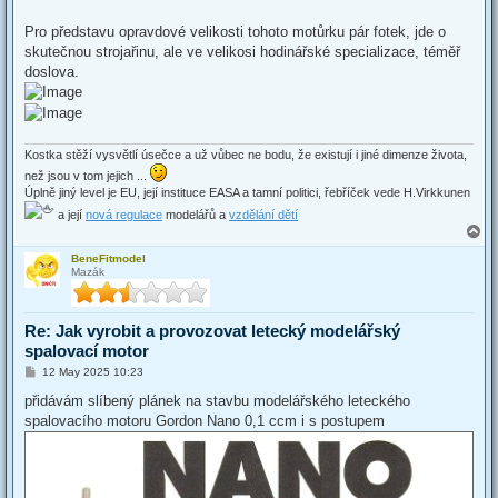
Pro představu opravdové velikosti tohoto motůrku pár fotek, jde o
skutečnou strojařinu, ale ve velikosi hodinářské specializace, téměř
doslova.
Kostka stěží vysvětlí úsečce a už vůbec ne bodu, že existují i jiné dimenze života,
než jsou v tom jejich ...
Úplně jiný level je EU, její instituce EASA a tamní politici, řebříček vede H.Virkkunen
a její
nová regulace
modelářů a
vzdělání dětí
T
o
BeneFitmodel
p
Mazák
Re: Jak vyrobit a provozovat letecký modelářský
spalovací motor
P
12 May 2025 10:23
o
s
přidávám slíbený plánek na stavbu modelářského leteckého
t
spalovacího motoru Gordon Nano 0,1 ccm i s postupem