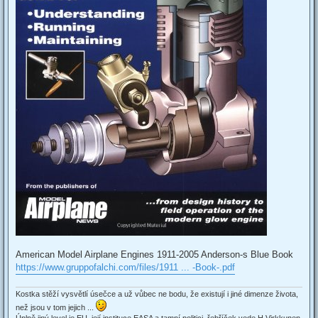
American Model Airplane Engines 1911-2005 Anderson-s Blue Book
https://www.gruppofalchi.com/files/1911 ... -Book-.pdf
Kostka stěží vysvětlí úsečce a už vůbec ne bodu, že existují i jiné dimenze života,
než jsou v tom jejich ...