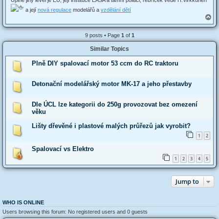
Úplně jiný level je EU, její instituce EASA a tamní politici, řebříček vede H.Virkkunen
a její
nová regulace
modelářů a
vzdělání dětí
T
o
p
9 posts • Page
1
of
1
Similar Topics
Plně DIY spalovací motor 53 ccm do RC traktoru
Detonační modelářský motor MK-17 a jeho přestavby
Dle ÚCL lze kategorii do 250g provozovat bez omezení
věku
Lišty dřevěné i plastové malých průřezů jak vyrobit?
1
2
Spalovací vs Elektro
1
2
3
4
5
Jump to
WHO IS ONLINE
Users browsing this forum: No registered users and 0 guests