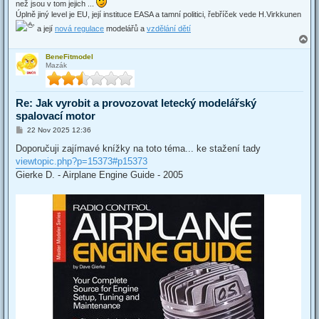
než jsou v tom jejich ...
Úplně jiný level je EU, její instituce EASA a tamní politici, řebříček vede H.Virkkunen
a její
nová regulace
modelářů a
vzdělání dětí
T
o
BeneFitmodel
p
Mazák
Re: Jak vyrobit a provozovat letecký modelářský
spalovací motor
P
22 Nov 2025 12:36
o
s
Doporučuji zajímavé knížky na toto téma... ke stažení tady
t
viewtopic.php?p=15373#p15373
Gierke D. - Airplane Engine Guide - 2005