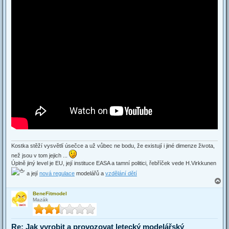
Kostka stěží vysvětlí úsečce a už vůbec ne bodu, že existují i jiné dimenze života,
než jsou v tom jejich ...
Úplně jiný level je EU, její instituce EASA a tamní politici, řebříček vede H.Virkkunen
a její
nová regulace
modelářů a
vzdělání dětí
T
o
BeneFitmodel
p
Mazák
Re: Jak vyrobit a provozovat letecký modelářský