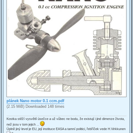
plánek Nano motor 0.1 ccm.pdf
(2.15 MiB) Downloaded 148 times
Kostka stěží vysvětlí úsečce a už vůbec ne bodu, že existují i jiné dimenze života,
než jsou v tom jejich ...
Úplně jiný level je EU, její instituce EASA a tamní politici, řebříček vede H.Virkkunen