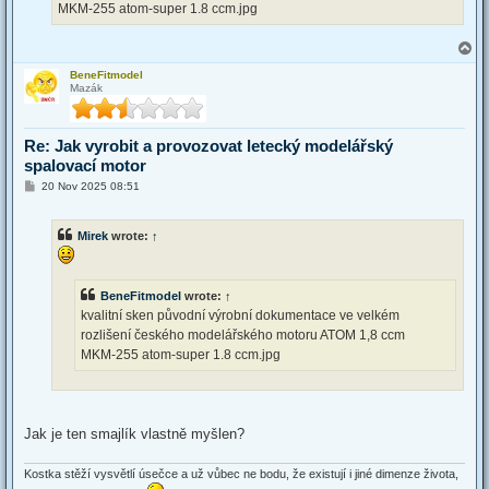
MKM-255 atom-super 1.8 ccm.jpg
T
o
BeneFitmodel
p
Mazák
Re: Jak vyrobit a provozovat letecký modelářský
spalovací motor
P
20 Nov 2025 08:51
o
s
t
Mirek
wrote:
↑
BeneFitmodel
wrote:
↑
kvalitní sken původní výrobní dokumentace ve velkém
rozlišení českého modelářského motoru ATOM 1,8 ccm
MKM-255 atom-super 1.8 ccm.jpg
Jak je ten smajlík vlastně myšlen?
Kostka stěží vysvětlí úsečce a už vůbec ne bodu, že existují i jiné dimenze života,