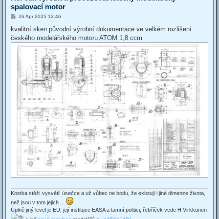
spalovací motor
P
26 Apr 2025 12:46
o
s
kvalitní sken původní výrobní dokumentace ve velkém rozlišení
t
českého modelářského motoru ATOM 1,8 ccm
Kostka stěží vysvětlí úsečce a už vůbec ne bodu, že existují i jiné dimenze života,
než jsou v tom jejich ...
Úplně jiný level je EU, její instituce EASA a tamní politici, řebříček vede H.Virkkunen