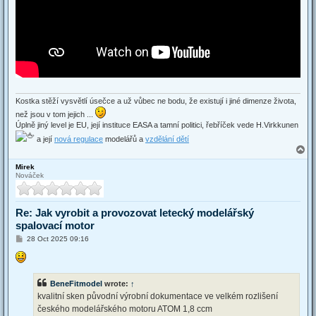
Kostka stěží vysvětlí úsečce a už vůbec ne bodu, že existují i jiné dimenze života,
než jsou v tom jejich ...
Úplně jiný level je EU, její instituce EASA a tamní politici, řebříček vede H.Virkkunen
a její
nová regulace
modelářů a
vzdělání dětí
T
o
Mirek
p
Nováček
Re: Jak vyrobit a provozovat letecký modelářský
spalovací motor
P
28 Oct 2025 09:16
o
s
t
BeneFitmodel
wrote:
↑
kvalitní sken původní výrobní dokumentace ve velkém rozlišení
českého modelářského motoru ATOM 1,8 ccm