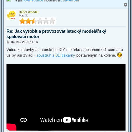
a její
nová regulace
modelářů a
vzdělání dětí
T
o
BeneFitmodel
p
Mazák
Re: Jak vyrobit a provozovat letecký modelářský
spalovací motor
P
04 May 2025 14:26
o
s
Video ze stavby amaterského DIY motůrku s obsahem 0,1 ccm a to
t
už by asi zvládl i
soustruh z 3D tiskárny
postaveným na koleně.