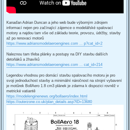
Kanaďan Adrian Duncan a jeho web bude výborným zdrojem
informací nejen pro začínající zájemce o modelářské spalovací
motory a najdou tam vše od základu teorie, provozu, údržby, stavby
až po renovaci motorů
https://www.adriansmodelaeroengines.com ... p?cat_id=2
Naleznou tam třeba plánky a postupy na DIY stavbu dalších
detoňáků a žhavíků
https://www.adriansmodelaeroengines.com ... cat_id=214
Legendou vhodnou pro domácí stavbu spalovacího motoru je pro
svoji jednoduchost stavby a minimální náročnost na strojní vybavení
je motůrek BollAero 1.8 cm3 plánek je zdarma k dispozici rovněž v
metrické vatiantě
https://modelenginenews.org/bollaero/index.html
https://outerzone.co.uk/plan_details.asp?ID=13680