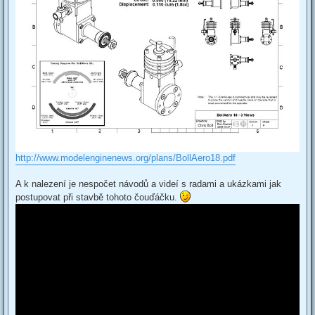
http://www.modelenginenews.org/plans/BollAero18.pdf
A k nalezení je nespočet návodů a videí s radami a ukázkami jak
postupovat při stavbě tohoto čouďáčku.