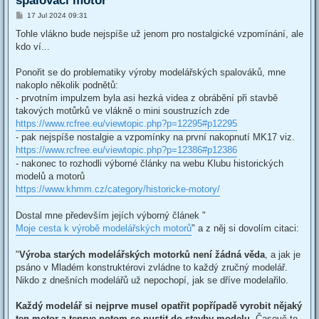
spalovací motor
P
17 Jul 2024 09:31
o
s
Tohle vlákno bude nejspíše už jenom pro nostalgické vzpomínání, ale
t
kdo ví...
Ponořit se do problematiky výroby modelářských spalováků, mne
nakoplo několik podnětů:
- prvotním impulzem byla asi hezká videa z obrábění při stavbě
takových motůrků ve vlákně o mini soustruzích zde
https://www.rcfree.eu/viewtopic.php?p=12295#p12295
- pak nejspíše nostalgie a vzpomínky na první nakopnutí MK17 viz.
https://www.rcfree.eu/viewtopic.php?p=12386#p12386
- nakonec to rozhodli výborné články na webu Klubu historických
modelů a motorů
https://www.khmm.cz/category/historicke-motory/
Dostal mne především jejích výborný článek "
Moje cesta k výrobě modelářských motorů
" a z něj si dovolím citaci:
"
Výroba starých modelářských motorků není žádná věda
, a jak je
psáno v Mladém konstruktérovi zvládne to každý zručný modelář.
Nikdo z dnešních modelářů už nepochopí, jak se dříve modelařilo.
Každý modelář si nejprve musel opatřit popřípadě vyrobit nějaký
ten motor a teprve potom se pustit do stavby modelu
. Časově to