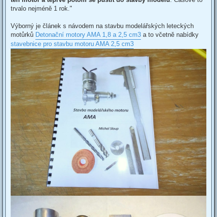
trvalo nejméně 1 rok."
Výborný je článek s návodem na stavbu modelářských leteckých
motůrků
Detonační motory AMA 1,8 a 2,5 cm3
a to včetně nabídky
stavebnice pro stavbu motoru AMA 2,5 cm3