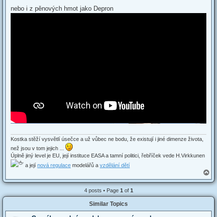
nebo i z pěnových hmot jako Depron
Kostka stěží vysvětlí úsečce a už vůbec ne bodu, že existují i jiné dimenze života,
než jsou v tom jejich ...
Úplně jiný level je EU, její instituce EASA a tamní politici, řebříček vede H.Virkkunen
a její
nová regulace
modelářů a
vzdělání dětí
T
o
p
4 posts • Page
1
of
1
Similar Topics