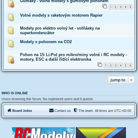
Gumáky - volné modely s gumovým pohonem
1
2
3
4
5
Volné modely s raketovým motorem Rapier
Modely pro elektro volný let - volňásky na
superkondenzátor
Modely s pohonem na CO2
Pohon na 1S Li-Pol pro mikro/miny volné i RC modely -
motory, ESC a další řídící elektronika
1
2
3
4
5
6
Jump to
WHO IS ONLINE
Users browsing this forum: No registered users and 0 guests
Board index
Contact us
The team
All times are
UTC+02:00