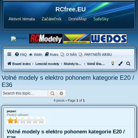
RCfree.EU
Aktivní témata
Začátečník
DroneMap
SafeSky
FAQ
Width
Rules
O NÁS
PARTNEŘI WEBU
S
Board index
Letecké modely
Modely letadel s elektropohonen
Volně létající malé elektrolety
e
Volné modely s elektro pohonem kategorie E20 /
a
E36
r
Search
Advanced search
c
4 posts • Page
1
of
1
h
pepan
Plodný uživatel
Volné modely s elektro pohonem kategorie E20 /