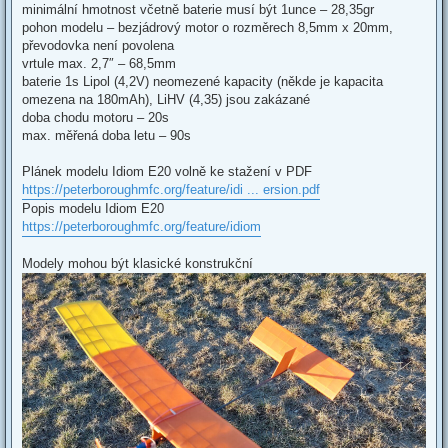
minimální hmotnost včetně baterie musí být 1unce – 28,35gr
pohon modelu – bezjádrový motor o rozměrech 8,5mm x 20mm,
převodovka není povolena
vrtule max. 2,7″ – 68,5mm
baterie 1s Lipol (4,2V) neomezené kapacity (někde je kapacita
omezena na 180mAh), LiHV (4,35) jsou zakázané
doba chodu motoru – 20s
max. měřená doba letu – 90s
Plánek modelu Idiom E20 volně ke stažení v PDF
https://peterboroughmfc.org/feature/idi ... ersion.pdf
Popis modelu Idiom E20
https://peterboroughmfc.org/feature/idiom
Modely mohou být klasické konstrukční