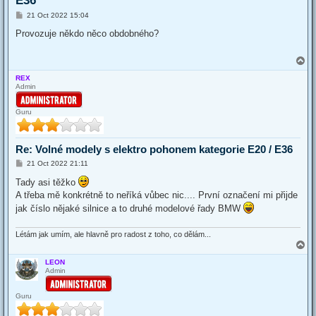
E36
P
21 Oct 2022 15:04
o
s
Provozuje někdo něco obdobného?
t
T
o
REX
p
Admin
Guru
Re: Volné modely s elektro pohonem kategorie E20 / E36
P
21 Oct 2022 21:11
o
s
Tady asi těžko
t
A třeba mě konkrétně to neříká vůbec nic.... První označení mi přijde
jak číslo nějaké silnice a to druhé modelové řady BMW
Létám jak umím, ale hlavně pro radost z toho, co dělám...
T
o
LEON
p
Admin
Guru