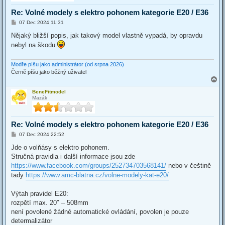
Re: Volné modely s elektro pohonem kategorie E20 / E36
P
07 Dec 2024 11:31
o
s
Nějaký bližší popis, jak takový model vlastně vypadá, by opravdu
t
nebyl na škodu
Modře píšu jako administrátor (od srpna 2026)
Černě píšu jako běžný uživatel
T
o
BeneFitmodel
p
Mazák
Re: Volné modely s elektro pohonem kategorie E20 / E36
P
07 Dec 2024 22:52
o
s
Jde o volňásy s elektro pohonem.
t
Stručná pravidla i další informace jsou zde
https://www.facebook.com/groups/252734703568141/
nebo v češtině
tady
https://www.amc-blatna.cz/volne-modely-kat-e20/
Výtah pravidel E20:
rozpětí max. 20″ – 508mm
není povolené žádné automatické ovládání, povolen je pouze
determalizátor