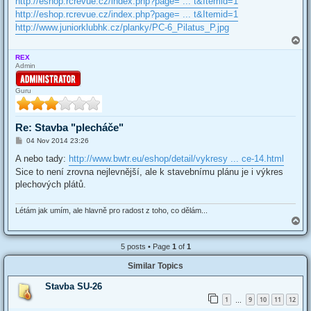
http://eshop.rcrevue.cz/index.php?page= ... t&Itemid=1
http://eshop.rcrevue.cz/index.php?page= ... t&Itemid=1
http://www.juniorklubhk.cz/planky/PC-6_Pilatus_P.jpg
T
o
REX
p
Admin
Guru
Re: Stavba "plecháče"
P
04 Nov 2014 23:26
o
s
A nebo tady:
http://www.bwtr.eu/eshop/detail/vykresy ... ce-14.html
t
Sice to není zrovna nejlevnější, ale k stavebnímu plánu je i výkres
plechových plátů.
Létám jak umím, ale hlavně pro radost z toho, co dělám...
T
o
p
5 posts • Page
1
of
1
Similar Topics
Stavba SU-26
1
9
10
11
12
…