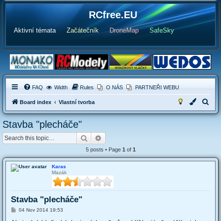
RCfree.EU
Aktivní témata
Začátečník
DroneMap
SafeSky
FAQ
Width
Rules
O NÁS
PARTNEŘI WEBU
S
Board index
Vlastní tvorba
e
Stavba "plecháče"
a
Search
Advanced search
r
c
5 posts • Page
1
of
1
h
Karas
Mazák
Stavba "plecháče"
P
04 Nov 2014 19:53
o