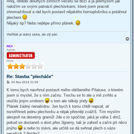
s
Ahoj, období dlouhých zimních večerů se blíží a já přemýšlím jak
t
naložím se svými patnácti plechovkami, které jsem pracně
shromažďoval a rád bych postavil nějakého hornoplošníka a potáhnul
plechem
Nějaký tip? Nebo nejlépe přímo plánek.
Vteřiňák je dobrý sluha, ale zlý pán.
T
o
REX
p
Admin
Guru
Re: Stavba "plecháče"
P
04 Nov 2014 21:04
o
s
K tomu bych navrhnul postavit mého oblíbeného Pilatuse, o kterém
t
jsem si myslel, že s ním začnu. Trochu se to ale u mě zvrhlo a
otočilo jiným směrem
o tom ale někdy jindy
Plánek žádný nenabídnu. Jen bych k tomu chtěl napsat, ať
rozstříhneš jednu plechovku a nějak přesněji zvážíš. Tím myslím
alespoň na desetiny gramů! Jde o to spočítat, jaká je váha 1 dm2,
pokud se dostaneš o dost přes 3gramy, tak je zahoď a začni pít něco
jinýho
a nebo to riskni, ale určitě se dá sehnat plech o váze
necelých 2,9g/dm2