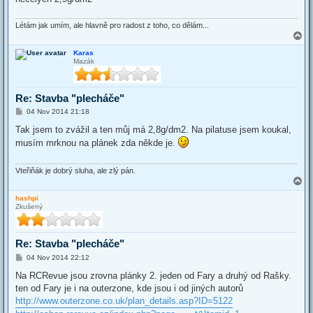
Létám jak umím, ale hlavně pro radost z toho, co dělám...
T
o
Karas
p
Mazák
Re: Stavba "plecháče"
P
04 Nov 2014 21:18
o
s
Tak jsem to zvážil a ten můj má 2,8g/dm2. Na pilatuse jsem koukal,
t
musím mrknou na plánek zda někde je.
Vteřiňák je dobrý sluha, ale zlý pán.
T
o
hashpi
p
Zkušený
Re: Stavba "plecháče"
P
04 Nov 2014 22:12
o
s
Na RCRevue jsou zrovna plánky 2. jeden od Fary a druhý od Rašky.
t
ten od Fary je i na outerzone, kde jsou i od jiných autorů
http://www.outerzone.co.uk/plan_details.asp?ID=5122