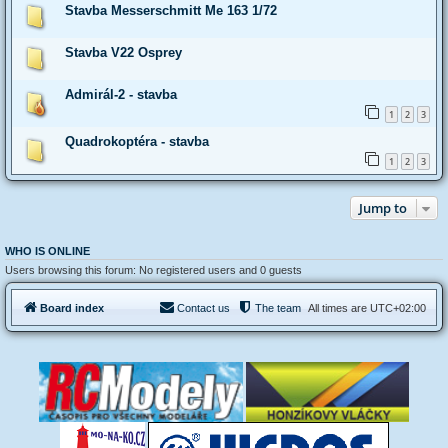
Stavba Messerschmitt Me 163 1/72
Stavba V22 Osprey
Admirál-2 - stavba
1
2
3
Quadrokoptéra - stavba
1
2
3
Jump to
WHO IS ONLINE
Users browsing this forum: No registered users and 0 guests
Board index
Contact us
The team
All times are
UTC+02:00