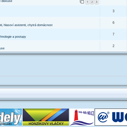
é diskuse
1
2
3
3
6
ti, hlasoví asistenti, chytrá domácnost
7
chnologie a postupy
2
kuse