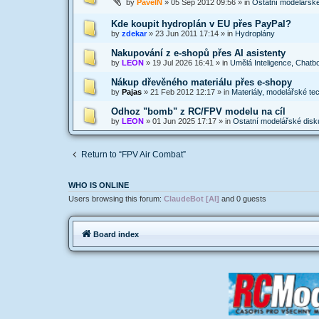
by
PavelN
»
05 Sep 2012 09:56
» in
Ostatní modelářsk
Kde koupit hydroplán v EU přes PayPal?
by
zdekar
»
23 Jun 2011 17:14
» in
Hydroplány
Nakupování z e-shopů přes AI asistenty
by
LEON
»
19 Jul 2026 16:41
» in
Umělá Inteligence, Chatbo
Nákup dřevěného materiálu přes e-shopy
by
Pajas
»
21 Feb 2012 12:17
» in
Materiály, modelářské te
Odhoz "bomb" z RC/FPV modelu na cíl
by
LEON
»
01 Jun 2025 17:17
» in
Ostatní modelářské dis
Return to “FPV Air Combat”
WHO IS ONLINE
Users browsing this forum:
ClaudeBot [AI]
and 0 guests
Board index