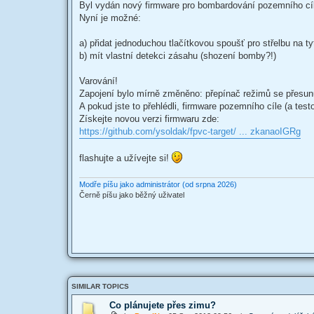
s
Byl vydán nový firmware pro bombardování pozemního cí
t
Nyní je možné:
a) přidat jednoduchou tlačítkovou spoušť pro střelbu na t
b) mít vlastní detekci zásahu (shození bomby?!)
Varování!
Zapojení bylo mírně změněno: přepínač režimů se přesunu
A pokud jste to přehlédli, firmware pozemního cíle (a test
Získejte novou verzi firmwaru zde:
https://github.com/ysoldak/fpvc-target/ ... zkanaoIGRg
flashujte a užívejte si!
Modře píšu jako administrátor (od srpna 2026)
Černě píšu jako běžný uživatel
SIMILAR TOPICS
Co plánujete přes zimu?