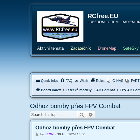
RCfree.EU
FREEDOM FÓRUM - RÁDIEM ŘÍZENÉ 
Aktivní témata
Začátečník
DroneMap
SafeSky
Quick links
FAQ
Width
Rules
O NÁS
PART
Board index
Letecké modely
Air Combat
FPV Air Co
Odhoz bomby přes FPV Combat
Search
Advanced search
Odhoz bomby přes FPV Combat
P
by
LEON
»
30 Aug 2024 10:50
o