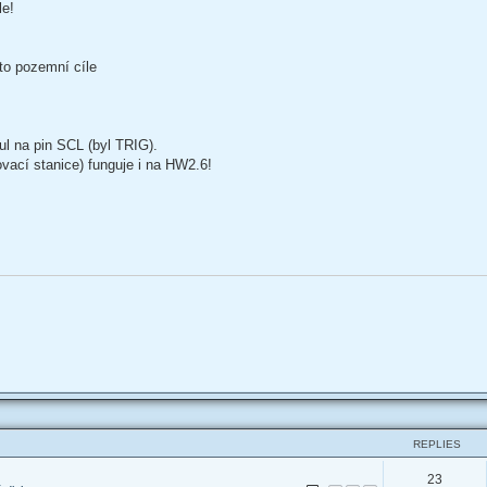
le!
yto pozemní cíle
l na pin SCL (byl TRIG).
ovací stanice) funguje i na HW2.6!
REPLIES
23