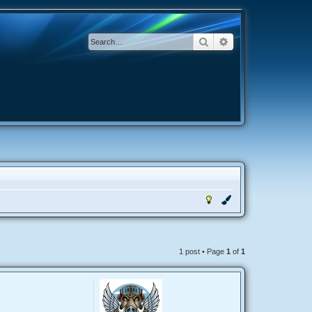
Search
Advanced search
1 post • Page
1
of
1