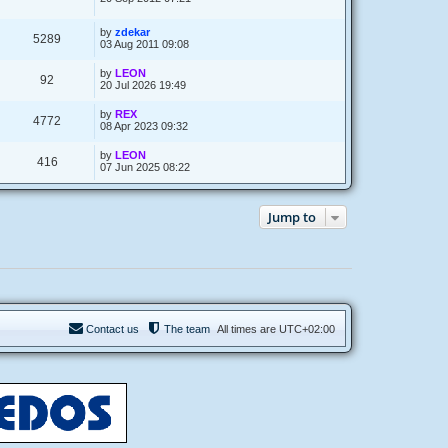
by
zdekar
5289
03 Aug 2011 09:08
by
LEON
92
20 Jul 2026 19:49
by
REX
4772
08 Apr 2023 09:32
by
LEON
416
07 Jun 2025 08:22
Jump to
Contact us
The team
All times are
UTC+02:00