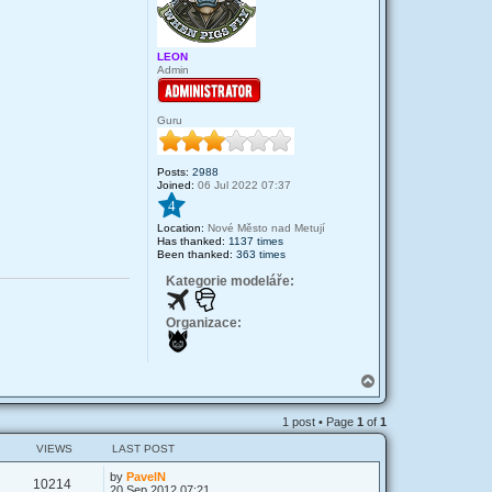
LEON
Admin
Guru
Posts:
2988
Joined:
06 Jul 2022 07:37
4
Location:
Nové Město nad Metují
Has thanked:
1137 times
Been thanked:
363 times
Kategorie modeláře:
Organizace:
T
o
p
1 post • Page
1
of
1
VIEWS
LAST POST
by
PavelN
10214
20 Sep 2012 07:21