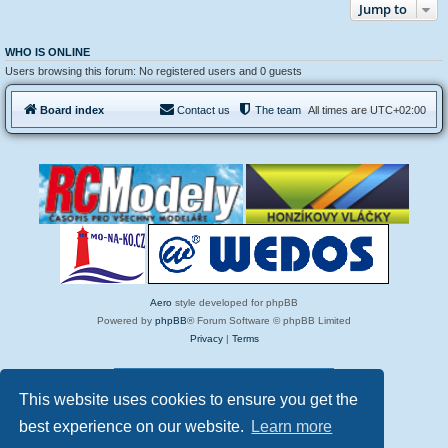
Jump to
WHO IS ONLINE
Users browsing this forum: No registered users and 0 guests
Board index
Contact us
The team
All times are
UTC+02:00
Aero
style developed for phpBB
Powered by
phpBB
® Forum Software © phpBB Limited
Privacy
|
Terms
475 Today Pageviews
This website uses cookies to ensure you get the
best experience on our website.
Learn more