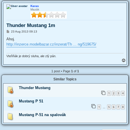
Karas
Mazák
Thunder Mustang 1m
P
23 Aug 2013 09:13
o
s
Ahoj.
t
http://inzerce.modelbazar.cz/inzerat/Th ... ng/519675/
Vteřiňák je dobrý sluha, ale zlý pán.
T
o
p
1 post • Page
1
of
1
Similar Topics
Thunder Mustang
1
2
3
4
Mustang P 51
1
5
6
7
8
…
Mustang P-51 na spalovák