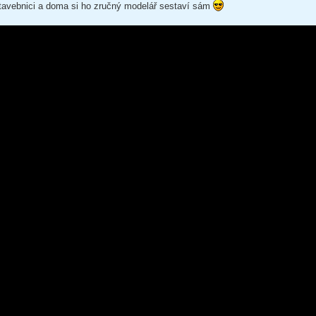
o stavebnici a doma si ho zručný modelář sestaví sám