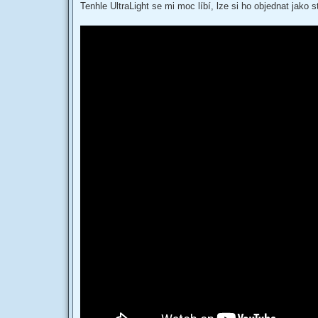
s
Tenhle UltraLight se mi moc líbí, lze si ho objednat jak
t