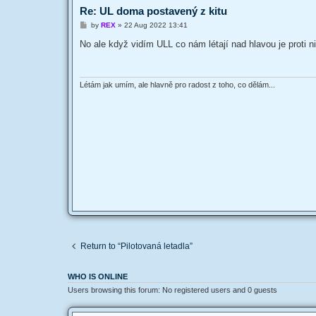
Re: UL doma postavený z kitu
P
by
REX
»
22 Aug 2022 13:41
o
s
No ale když vidím ULL co nám létají nad hlavou je proti
t
Létám jak umím, ale hlavně pro radost z toho, co dělám...
Return to “Pilotovaná letadla”
WHO IS ONLINE
Users browsing this forum: No registered users and 0 guests