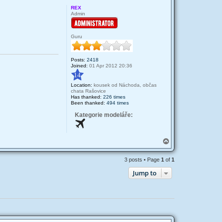
p
REX
Admin
Guru
Posts:
2418
Joined:
01 Apr 2012 20:36
14
Location:
kousek od Náchoda, občas
chata Rašovice
Has thanked:
226 times
Been thanked:
494 times
Kategorie modeláře:
T
o
p
3 posts • Page
1
of
1
Jump to