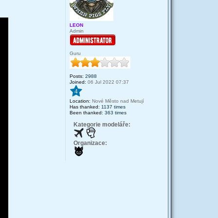
LEON
Admin
Guru
Posts:
2988
Joined:
06 Jul 2022 07:37
4
Location:
Nové Město nad Metují
Has thanked:
1137 times
Been thanked:
363 times
Kategorie modeláře:
Organizace: