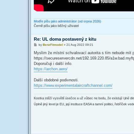
Modře píšu jako administrátor (od srpna 2026)
Černě píšu jako běžný uživatel
Re: UL doma postavený z kitu
P
by
BeneFitmodel
»
21 Aug 2022 09:21
o
s
Myslím že místní schvalovací autorita s tím nebude mít p
t
https://secureservercdn.net/192.169.220.85/a1w.bad.my
Doporučuji i další info.
https://archon.aero/
Další obdobné podivnosti.
https://www.experimentalaircraftchannel.com/
Kostka stěží vysvětlí úsečce a už vůbec ne bodu, že existují i jiné dim
Úplně jiný level je EU, její instituce EASA a tamní politici, řebříček v