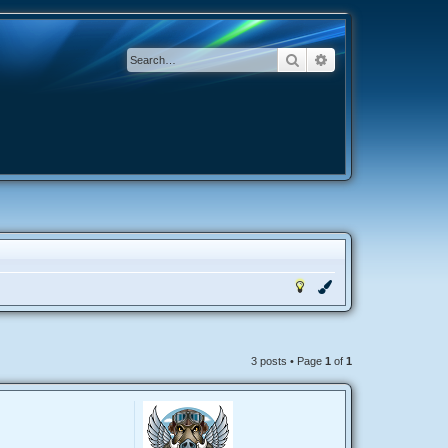
Search
Advanced search
3 posts • Page
1
of
1