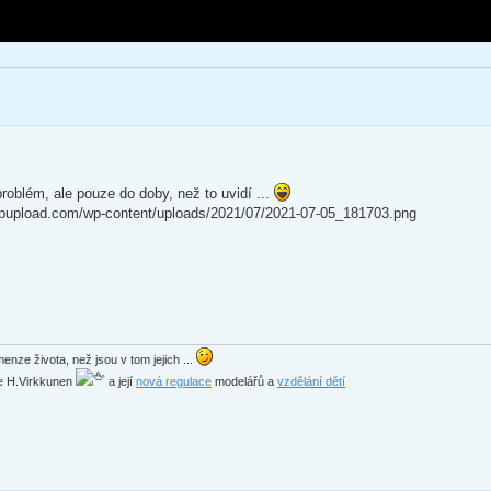
roblém, ale pouze do doby, než to uvidí ...
ftpupload.com/wp-content/uploads/2021/07/2021-07-05_181703.png
enze života, než jsou v tom jejich ...
ede H.Virkkunen
a její
nová regulace
modelářů a
vzdělání dětí