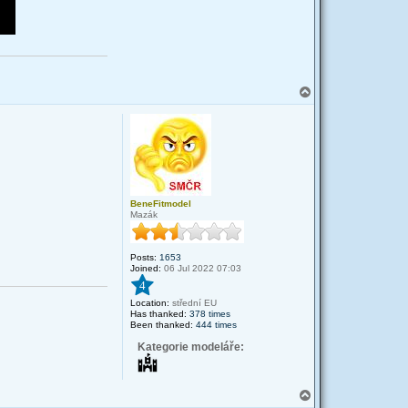
T
o
p
BeneFitmodel
Mazák
Posts:
1653
Joined:
06 Jul 2022 07:03
4
Location:
střední EU
Has thanked:
378 times
Been thanked:
444 times
Kategorie modeláře:
T
o