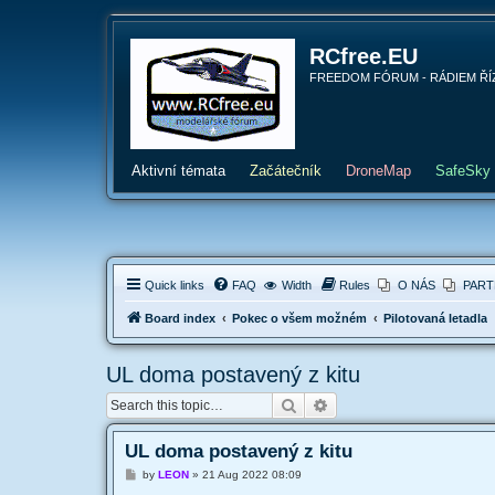
RCfree.EU
FREEDOM FÓRUM - RÁDIEM ŘÍZENÉ 
Aktivní témata
Začátečník
DroneMap
SafeSky
Quick links
FAQ
Width
Rules
O NÁS
PART
Board index
Pokec o všem možném
Pilotovaná letadla
UL doma postavený z kitu
Search
Advanced search
UL doma postavený z kitu
P
by
LEON
»
21 Aug 2022 08:09
o