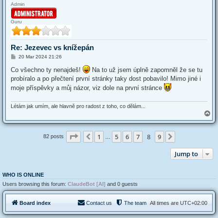
Admin
Guru
Re: Jezevec vs knížepán
P
20 Mar 2024 21:26
o
s
Co všechno ty nenajdeš!
Na to už jsem úplně zapomněl že se tu
t
probíralo a po přečtení první stránky taky dost pobavilo! Mimo jiné i
moje příspěvky a můj názor, viz dole na první stránce
Létám jak umím, ale hlavně pro radost z toho, co dělám...
T
o
p
Page
8
of
9
1
5
6
7
8
9
Previous
Next
82 posts
…
Jump to
WHO IS ONLINE
Users browsing this forum:
ClaudeBot [AI]
and 0 guests
Board index
Contact us
The team
All times are
UTC+02:00