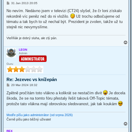
P
31 Jan 2013 20:05
o
s
No nevím. Nedávno jsem v televizi (CT24) slyšel, že čr loni získalo
t
rekordně víc peněz než do ni vložilo.
Už trochu odbočujeme od
tématu a tak bych to už nechal být. Prezident je zvolen, takže už tu
stejně nic nevymyslíme.
Vteřiňák je dobrý sluha, ale zlý pán.
T
o
LEON
p
Admin
Guru
Re: Jezevec vs knížepán
P
20 Mar 2024 18:32
o
s
Zpětně pročítám toto vlákno a kolikrát se nestačím divit
Je docela
t
škoda, že se na tomto fóru přestaly řešit taková Off-Topic témata,
protože tato vlákna mají obrovskou sledovanost, jak tak koukám
Modře píšu jako administrátor (od srpna 2026)
Černě píšu jako běžný uživatel
T
o
REX
p