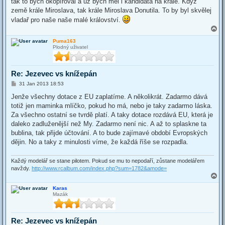
tak to bych okopíroval a už bych měl i kandidáta na krále. Když
země krále Miroslava, tak krále Miroslava Donutila. To by byl skvělej
vladař pro naše naše malé království.
T
o
Puma163
p
Plodný uživatel
Re: Jezevec vs knížepán
P
31 Jan 2013 18:53
o
s
Jenže všechny dotace z EU zaplatíme. A několikrát. Zadarmo dává
t
totiž jen maminka mlíčko, pokud ho má, nebo je taky zadarmo láska.
Za všechno ostatní se tvrdě platí. A taky dotace rozdává EU, která je
daleko zadluženější než My. Zadarmo není nic. A až to splaskne ta
bublina, tak přijde účtování. A to bude zajímavé období Evropských
dějin. No a taky z minulosti víme, že každá říše se rozpadla.
Každý modelář se stane pilotem. Pokud se mu to nepodaří, zůstane modelářem
navždy.
http://www.rcalbum.com/index.php?sum=1782&amode=
T
o
Karas
p
Mazák
Re: Jezevec vs knížepán