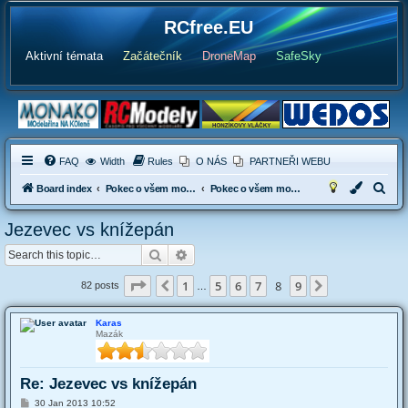
RCfree.EU
Aktivní témata
Začátečník
DroneMap
SafeSky
FAQ
Width
Rules
O NÁS
PARTNEŘI WEBU
S
Board index
Pokec o všem možném
Pokec o všem možném i nemožném (Off-Topic)
e
Jezevec vs knížepán
a
Search
Advanced search
r
c
Page
8
of
9
1
5
6
7
8
9
Previous
Next
82 posts
…
h
Karas
Mazák
Re: Jezevec vs knížepán
P
30 Jan 2013 10:52