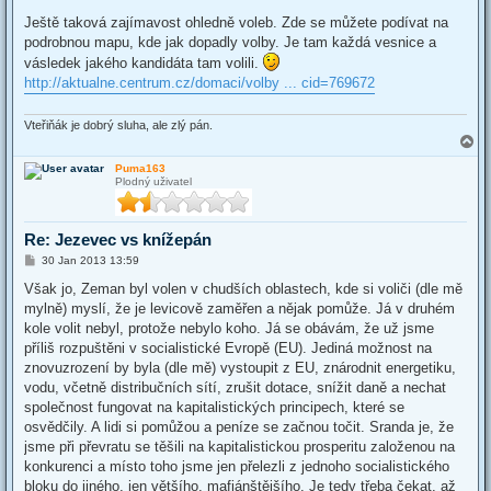
o
s
Ještě taková zajímavost ohledně voleb. Zde se můžete podívat na
t
podrobnou mapu, kde jak dopadly volby. Je tam každá vesnice a
vásledek jakého kandidáta tam volili.
http://aktualne.centrum.cz/domaci/volby ... cid=769672
Vteřiňák je dobrý sluha, ale zlý pán.
T
o
Puma163
p
Plodný uživatel
Re: Jezevec vs knížepán
P
30 Jan 2013 13:59
o
s
Však jo, Zeman byl volen v chudších oblastech, kde si voliči (dle mě
t
mylně) myslí, že je levicově zaměřen a nějak pomůže. Já v druhém
kole volit nebyl, protože nebylo koho. Já se obávám, že už jsme
příliš rozpuštěni v socialistické Evropě (EU). Jediná možnost na
znovuzrození by byla (dle mě) vystoupit z EU, znárodnit energetiku,
vodu, včetně distribučních sítí, zrušit dotace, snížit daně a nechat
společnost fungovat na kapitalistických principech, které se
osvědčily. A lidi si pomůžou a peníze se začnou točit. Sranda je, že
jsme při převratu se těšili na kapitalistickou prosperitu založenou na
konkurenci a místo toho jsme jen přelezli z jednoho socialistického
bloku do jiného, jen většího, mafiánštějšího. Je tedy třeba čekat, až