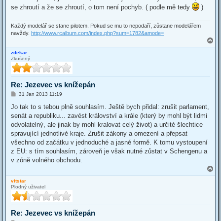
se zhroutí a že se zhroutí, o tom není pochyb. ( podle mě tedy
)
Každý modelář se stane pilotem. Pokud se mu to nepodaří, zůstane modelářem
navždy.
http://www.rcalbum.com/index.php?sum=1782&amode=
T
o
zdekar
p
Zkušený
Re: Jezevec vs knížepán
P
31 Jan 2013 11:19
o
s
Jo tak to s tebou plně souhlasím. Ještě bych přidal: zrušit parlament,
t
senát a republiku... zavést království a krále (který by mohl být lidmi
odvolatelný, ale jinak by mohl kralovat celý život) a určité šlechtice
spravující jednotlivé kraje. Zrušit zákony a omezení a přepsat
všechno od začátku v jednoduché a jasné formě. K tomu vystoupení
z EU: s tím souhlasím, zároveň je však nutné zůstat v Schengenu a
v zóně volného obchodu.
T
o
vitstar
p
Plodný uživatel
Re: Jezevec vs knížepán