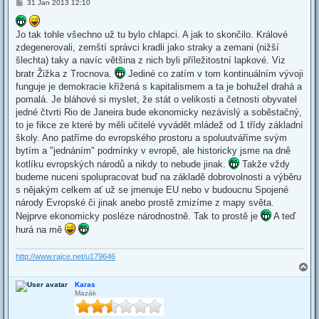
P
31 Jan 2013 12:10
o
s
t
Jo tak tohle všechno už tu bylo chlapci. A jak to skončilo. Králové
zdegenerovali, zemští správci kradli jako straky a zemani (nižší
šlechta) taky a navíc většina z nich byli příležitostní lapkové. Viz
bratr Žižka z Trocnova.
Jediné co zatím v tom kontinuálním vývoji
funguje je demokracie křížená s kapitalismem a ta je bohužel drahá a
pomalá. Je bláhové si myslet, že stát o velikosti a četnosti obyvatel
jedné čtvrti Rio de Janeira bude ekonomicky nezávislý a soběstačný,
to je fikce ze které by měli učitelé vyvádět mládež od 1 třídy základní
školy. Ano patříme do evropského prostoru a spoluutváříme svým
bytím a "jednáním" podmínky v evropě, ale historicky jsme na dně
kotlíku evropských národů a nikdy to nebude jinak.
Takže vždy
budeme nuceni spolupracovat buď na základě dobrovolnosti a výběru
s nějakým celkem ať už se jmenuje EU nebo v budoucnu Spojené
národy Evropské či jinak anebo prostě zmizíme z mapy světa.
Nejprve ekonomicky posléze národnostně. Tak to prostě je
A teď
hurá na mě
http://www.rajce.net/u179646
T
o
Karas
p
Mazák