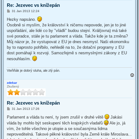
Re: Jezevec vs knížepán
P
31 Jan 2013 12:24
o
s
Hezky napsáno.
t
Osobně si myslím, že království k ničemu nepovede, jen je to jiné
uspořádání, ale lidé co by "vládli" budou stejní. Král(ovna) má také
své poradce, stále je tu parlament a vláda. Takže kde je ta změna?
Můj názor je, že vystupovat z EU je dnes nesmysl. Naši ekonomiku
by to naprosto pohřbilo, nehledě na to, že dotační programy z EU
dost pomáhají k rozvoji. Samozřejmě s nesmyslnými zákony z EU
nesouhlasím.
Vteřiňák je dobrý sluha, ale zlý pán.
T
o
zdekar
p
Zkušený
Re: Jezevec vs knížepán
P
31 Jan 2013 17:26
o
s
Parlament a vláda tu není, ty jsem zrušil v druhé větě
Jakási
t
vláda by mohlo být seskupení těch krajských vladařů
Ale jo, já
vím, že tohle všechno je utopie a se současnýma lidma
neproveditelná. Takové pěkné království byla Země krále Miroslava...