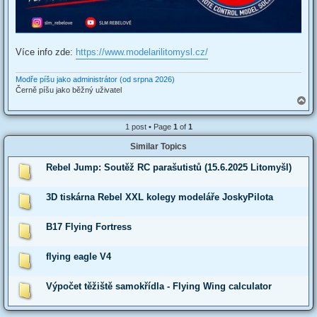
Více info zde:
https://www.modelarilitomysl.cz/
Modře píšu jako administrátor (od srpna 2026)
Černě píšu jako běžný uživatel
T
o
p
1 post • Page
1
of
1
Similar Topics
Rebel Jump: Soutěž RC parašutistů (15.6.2025 Litomyšl)
3D tiskárna Rebel XXL kolegy modeláře JoskyPilota
B17 Flying Fortress
flying eagle V4
Výpočet těžiště samokřídla - Flying Wing calculator