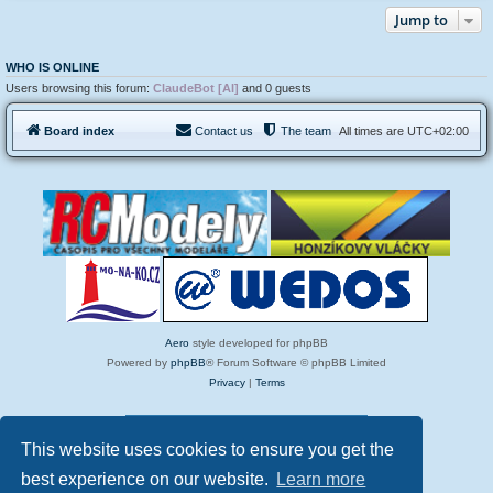
Jump to
WHO IS ONLINE
Users browsing this forum:
ClaudeBot [AI]
and 0 guests
Board index
Contact us
The team
All times are
UTC+02:00
Aero
style developed for phpBB
Powered by
phpBB
® Forum Software © phpBB Limited
Privacy
|
Terms
85 Today Pageviews
This website uses cookies to ensure you get the
best experience on our website.
Learn more