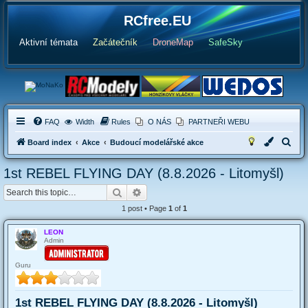
RCfree.EU
Aktivní témata
Začátečník
DroneMap
SafeSky
FAQ
Width
Rules
O NÁS
PARTNEŘI WEBU
S
Board index
Akce
Budoucí modelářské akce
e
1st REBEL FLYING DAY (8.8.2026 - Litomyšl)
a
Search
Advanced search
r
c
1 post • Page
1
of
1
h
LEON
Admin
Guru
1st REBEL FLYING DAY (8.8.2026 - Litomyšl)