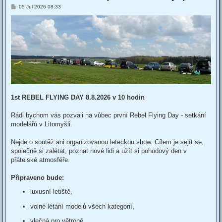
P
05 Jul 2026 08:33
o
s
t
1st REBEL FLYING DAY 8.8.2026 v 10 hodin
Rádi bychom vás pozvali na vůbec první Rebel Flying Day - setkání
modelářů v Litomyšli.
Nejde o soutěž ani organizovanou leteckou show. Cílem je sejít se,
společně si zalétat, poznat nové lidi a užít si pohodový den v
přátelské atmosféře.
Připraveno bude:
luxusní letiště,
volné létání modelů všech kategorií,
vlečná pro větroně