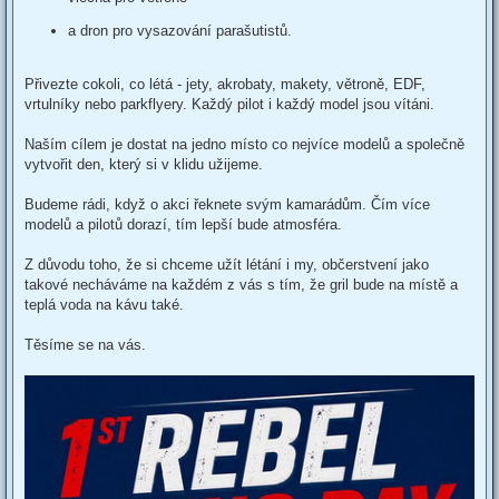
a dron pro vysazování parašutistů.
Přivezte cokoli, co létá - jety, akrobaty, makety, větroně, EDF,
vrtulníky nebo parkflyery. Každý pilot i každý model jsou vítáni.
Naším cílem je dostat na jedno místo co nejvíce modelů a společně
vytvořit den, který si v klidu užijeme.
Budeme rádi, když o akci řeknete svým kamarádům. Čím více
modelů a pilotů dorazí, tím lepší bude atmosféra.
Z důvodu toho, že si chceme užít létání i my, občerstvení jako
takové necháváme na každém z vás s tím, že gril bude na místě a
teplá voda na kávu také.
Těsíme se na vás.