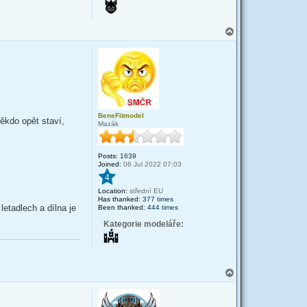
T
o
p
BeneFitmodel
ěkdo opět staví,
Mazák
Posts:
1639
Joined:
06 Jul 2022 07:03
4
Location:
střední EU
Has thanked:
377 times
letadlech a dílna je
Been thanked:
444 times
Kategorie modeláře:
T
o
p