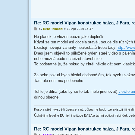
Re: RC model Vipan konstrukce balza, J.Fara, r
P
by
BeneFitmodel
»
12 Apr 2026 15:47
o
s
Ne plánek je vložen pouze jako doplněk.
t
Kdysi se ten model asi docela stavěl, soudě dle různých 
Existují novější varianty neakrobatů třeba tady
http://ww
Dnes jsem objevil to přiložené týden staré video s pálen
nebo možná bude i nabízet stavebnice.
To podstatné je, že pokud by chtěl někdo dát sem klasic
Za sebe pokud bych hledal obdobné éro, tak bych uvažov
Tam ale není nic podobného.
Tohle je dílna (také by se to tak mělo jmenovat)
viewforu
dílnou obecně.
Kostka stěží vysvětlí úsečce a už vůbec ne bodu, že existují i jiné dim
Úplně jiný level je EU, její instituce EASA a tamní politici, řebříček v
Re: RC model Vipan konstrukce balza, J.Fara, r
P
by
LEON
»
12 Apr 2026 16:23