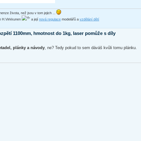
enze života, než jsou v tom jejich ...
ede H.Virkkunen
a její
nová regulace
modelářů a
vzdělání dětí
ozpětí 1100mm, hmotnost do 1kg, laser pomůže s díly
tadel, plánky a návody
, ne? Tedy pokud to sem dáváš kvůli tomu plánku.