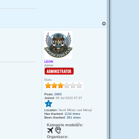
T
o
p
LEON
Admin
Guru
Posts:
2983
Joined:
06 Jul 2022 07:37
4
Location:
Nové Město nad Metují
Has thanked:
1134 times
Been thanked:
361 times
Kategorie modeláře:
Organizace: