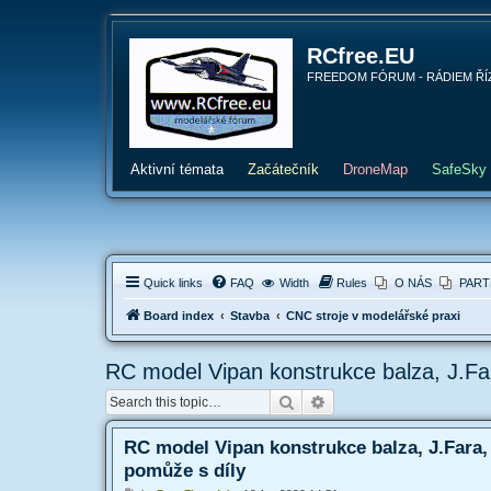
RCfree.EU
FREEDOM FÓRUM - RÁDIEM ŘÍZENÉ 
Aktivní témata
Začátečník
DroneMap
SafeSky
Quick links
FAQ
Width
Rules
O NÁS
PART
Board index
Stavba
CNC stroje v modelářské praxi
RC model Vipan konstrukce balza, J.Fa
Search
Advanced search
RC model Vipan konstrukce balza, J.Fara,
pomůže s díly