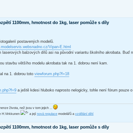
ozpětí 1100mm, hmotnost do 1kg, laser pomůže s díly
fotogalerií postavených modelů.
w.modelservis.websnadno.cz/Vipan-E.html
ím laserových balzových dílů asi na původní variantu školního akrobata. Buď n
kou stavbu většího modelu akrobata tak na 1. dobrou není kam.
al na 1. dobrou toto
viewforum.php?f=18
m.php?f=9
a ještě kdesi hluboko naprosto nelogicky, tohle není fórum pouze o 
enze života, než jsou v tom jejich ...
ede H.Virkkunen
a její
nová regulace
modelářů a
vzdělání dětí
ozpětí 1100mm, hmotnost do 1kg, laser pomůže s díly