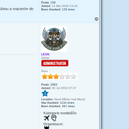
Posts:
158
Joined:
14 Mar 2026 14:16
silonu a vracením do
Been thanked:
129 times
T
o
p
LEON
Admin
Guru
Posts:
2983
Joined:
06 Jul 2022 07:37
4
Location:
Nové Město nad Metují
Has thanked:
1134 times
Been thanked:
361 times
Kategorie modeláře:
Organizace: