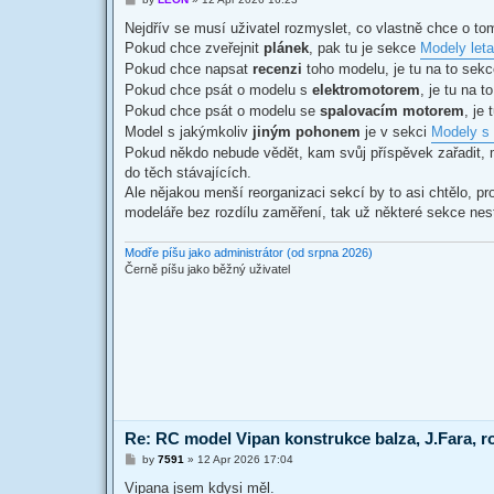
o
s
Nejdřív se musí uživatel rozmyslet, co vlastně chce o t
t
Pokud chce zveřejnit
plánek
, pak tu je sekce
Modely leta
Pokud chce napsat
recenzi
toho modelu, je tu na to sek
Pokud chce psát o modelu s
elektromotorem
, je tu na 
Pokud chce psát o modelu se
spalovacím motorem
, je
Model s jakýmkoliv
jiným pohonem
je v sekci
Modely s 
Pokud někdo nebude vědět, kam svůj příspěvek zařadit, 
do těch stávajících.
Ale nějakou menší reorganizaci sekcí by to asi chtělo, pr
modeláře bez rozdílu zaměření, tak už některé sekce nes
Modře píšu jako administrátor (od srpna 2026)
Černě píšu jako běžný uživatel
Re: RC model Vipan konstrukce balza, J.Fara, r
P
by
7591
»
12 Apr 2026 17:04
o
s
Vipana jsem kdysi měl.