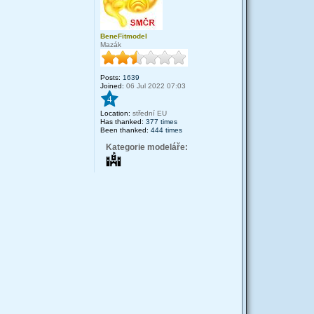
BeneFitmodel
Mazák
Posts:
1639
Joined:
06 Jul 2022 07:03
4
Location:
střední EU
Has thanked:
377 times
Been thanked:
444 times
Kategorie modeláře: