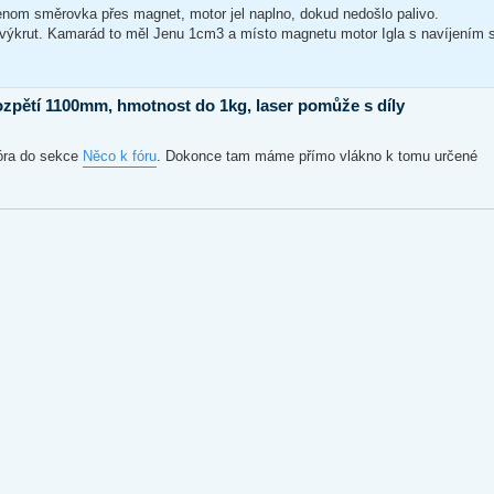
nom směrovka přes magnet, motor jel naplno, dokud nedošlo palivo.
 výkrut. Kamarád to měl Jenu 1cm3 a místo magnetu motor Igla s navíjením 
ozpětí 1100mm, hmotnost do 1kg, laser pomůže s díly
fóra do sekce
Něco k fóru
. Dokonce tam máme přímo vlákno k tomu určené