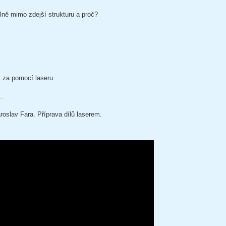
lně mimo zdejší strukturu a proč?
k za pomocí laseru
..
roslav Fara. Příprava dílů laserem.