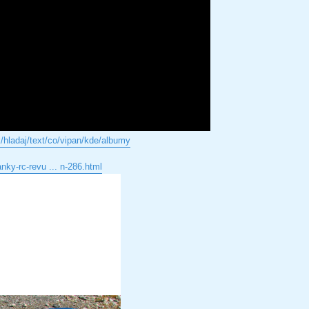
k/hladaj/text/co/vipan/kde/albumy
nky-rc-revu ... n-286.html