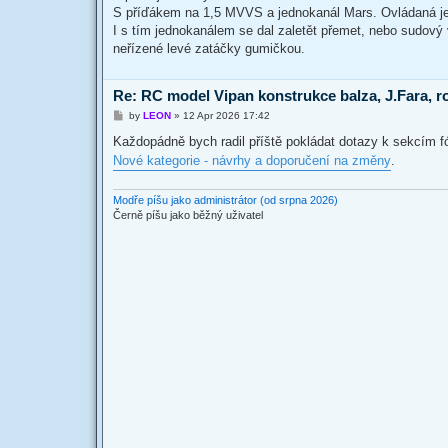
t
S příďákem na 1,5 MVVS a jednokanál Mars. Ovládaná je
I s tím jednokanálem se dal zaletět přemet, nebo sudový
neřízené levé zatáčky gumičkou.
Re: RC model Vipan konstrukce balza, J.Fara, r
P
by
LEON
»
12 Apr 2026 17:42
o
s
Každopádně bych radil příště pokládat dotazy k sekcím 
t
Nové kategorie - návrhy a doporučení na změny
.
Modře píšu jako administrátor (od srpna 2026)
Černě píšu jako běžný uživatel