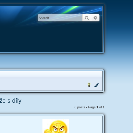
Search
Advanced search
e s díly
6 posts • Page
1
of
1