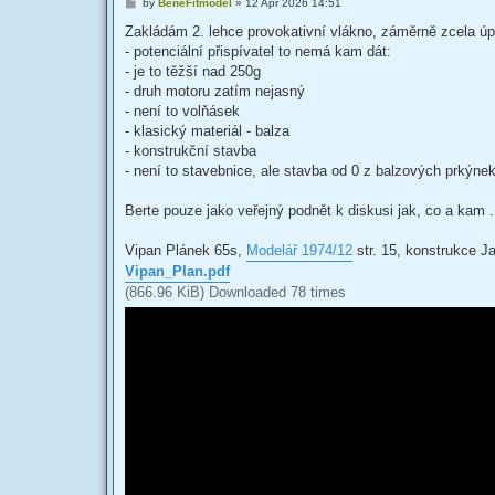
P
by
BeneFitmodel
»
12 Apr 2026 14:51
o
s
Zakládám 2. lehce provokativní vlákno, záměrně zcela úp
t
- potenciální přispívatel to nemá kam dát:
- je to těžší nad 250g
- druh motoru zatím nejasný
- není to volňásek
- klasický materiál - balza
- konstrukční stavba
- není to stavebnice, ale stavba od 0 z balzových prkýne
Berte pouze jako veřejný podnět k diskusi jak, co a kam .
Vipan Plánek 65s,
Modelář 1974/12
str. 15, konstrukce Ja
Vipan_Plan.pdf
(866.96 KiB) Downloaded 78 times