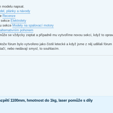
om modelu napsat.
del, plánky a návody
ce
Recenze
to sekce
Elektrolety
 tu sekce
Modely na spalovací motory
alternativním pohonem
může se vždycky zeptat a případně mu vytvoříme novou sekci, když to opra
otože fórum bylo vytvořeno jako čistě letecké a když jsme z něj udělali fóru
tačí, nebo nedávají smysl, to souhlasím.
ozpětí 1100mm, hmotnost do 1kg, laser pomůže s díly