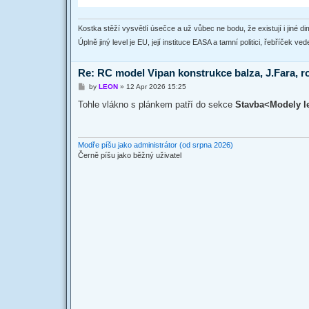
Kostka stěží vysvětlí úsečce a už vůbec ne bodu, že existují i jiné dim
Úplně jiný level je EU, její instituce EASA a tamní politici, řebříček v
Re: RC model Vipan konstrukce balza, J.Fara, r
P
by
LEON
»
12 Apr 2026 15:25
o
s
Tohle vlákno s plánkem patří do sekce
Stavba<Modely le
t
Modře píšu jako administrátor (od srpna 2026)
Černě píšu jako běžný uživatel