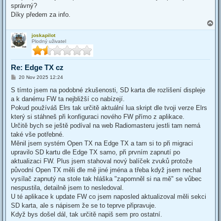
správný?
Díky předem za info.
T
o
joskapilot
p
Plodný uživatel
Re: Edge TX cz
P
20 Nov 2025 12:24
o
s
S tímto jsem na podobné zkušenosti, SD karta dle rozlišení displeje
t
a k danému FW ta nejbližší co nabízejí.
Pokud používáš Elrs tak určitě aktuální lua skript dle tvoji verze Elrs
který si stáhneš při konfiguraci nového FW přímo z aplikace.
Určitě bych se ještě podíval na web Radiomasteru jestli tam nemá
také vše potřebné.
Měnil jsem systém Open TX na Edge TX a tam si to při migraci
upravilo SD kartu dle Edge TX samo, při prvním zapnutí po
aktualizaci FW. Plus jsem stahoval nový balíček zvuků protože
původní Open TX měli dle mě jiné jména a třeba když jsem nechal
vysílač zapnutý na stole tak hláška "zapomněl si na mě" se vůbec
nespustila, detailně jsem to nesledoval.
U té aplikace k update FW co jsem naposled aktualizoval měli sekci
SD karta, ale s nápisem že se to teprve připravuje.
Když bys došel dál, tak určitě napiš sem pro ostatní.