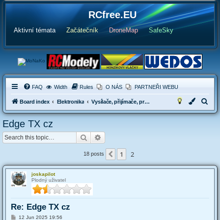
RCfree.EU
Aktivní témata
Začátečník
DroneMap
SafeSky
FAQ
Width
Rules
O NÁS
PARTNEŘI WEBU
S
Board index
Elektronika
Vysílače, přijímače, programování vysílačů
e
Edge TX cz
a
Search
Advanced search
r
c
1
2
Previous
18 posts
h
joskapilot
Plodný uživatel
Re: Edge TX cz
P
12 Jun 2025 19:56