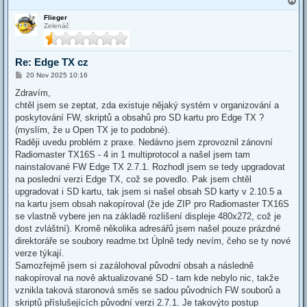
o
Flieger
p
Zelenáč
Re: Edge TX cz
P
20 Nov 2025 10:16
o
s
Zdravím,
t
chtěl jsem se zeptat, zda existuje nějaký systém v organizování a
poskytování FW, skriptů a obsahů pro SD kartu pro Edge TX ?
(myslím, že u Open TX je to podobné).
Raději uvedu problém z praxe. Nedávno jsem zprovoznil zánovní
Radiomaster TX16S - 4 in 1 multiprotocol a našel jsem tam
nainstalované FW Edge TX 2.7.1. Rozhodl jsem se tedy upgradovat
na poslední verzi Edge TX, což se povedlo. Pak jsem chtěl
upgradovat i SD kartu, tak jsem si našel obsah SD karty v 2.10.5 a
na kartu jsem obsah nakopíroval (že jde ZIP pro Radiomaster TX16S
se vlastně vybere jen na základě rozlišení displeje 480x272, což je
dost zvláštní). Kromě několika adresářů jsem našel pouze prázdné
direktoráře se soubory readme.txt Úplně tedy nevím, čeho se ty nové
verze týkají.
Samozřejmě jsem si zazálohoval původní obsah a následně
nakopíroval na nově aktualizované SD - tam kde nebylo nic, takže
vznikla taková staronová směs se sadou původních FW souborů a
skriptů příslušejících původní verzi 2.7.1. Je takovýto postup