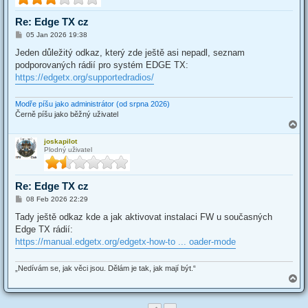
Re: Edge TX cz
P
05 Jan 2026 19:38
o
s
Jeden důležitý odkaz, který zde ještě asi nepadl, seznam
t
podporovaných rádií pro systém EDGE TX:
https://edgetx.org/supportedradios/
Modře píšu jako administrátor (od srpna 2026)
Černě píšu jako běžný uživatel
T
o
joskapilot
p
Plodný uživatel
Re: Edge TX cz
P
08 Feb 2026 22:29
o
s
Tady ještě odkaz kde a jak aktivovat instalaci FW u současných
t
Edge TX rádií:
https://manual.edgetx.org/edgetx-how-to ... oader-mode
„Nedívám se, jak věci jsou. Dělám je tak, jak mají být.“
T
o
p