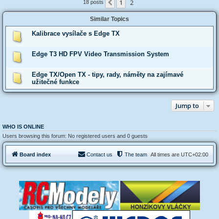
1
2
Previous
18 posts
Similar Topics
Kalibrace vysílače s Edge TX
Edge T3 HD FPV Video Transmission System
Edge TX/Open TX - tipy, rady, náměty na zajímavé
užitečné funkce
Jump to
WHO IS ONLINE
Users browsing this forum: No registered users and 0 guests
Board index
Contact us
The team
All times are
UTC+02:00