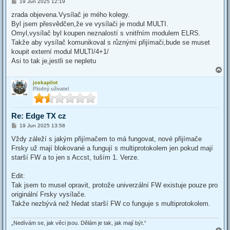
P
19 Jun 2025 12:19
o
s
zrada objevena.Vysílač je mého kolegy.
t
Byl jsem přesvědčen,že ve vysílači je modul MULTI.
Omyl,vysílač byl koupen neznalostí s vnitřním modulem ELRS.
Takže aby vysílač komunikoval s různými přijímači,bude se muset
koupit externí modul MULTI/4+1/
Asi to tak je,jestli se nepletu
T
o
joskapilot
p
Plodný uživatel
Re: Edge TX cz
P
19 Jun 2025 13:58
o
s
Vždy záleží s jakým přijímačem to má fungovat, nové přijímače
t
Frsky už mají blokované a fungují s multiprotokolem jen pokud mají
starší FW a to jen s Accst, tuším 1. Verze.
Edit:
Tak jsem to musel opravit, protože univerzální FW existuje pouze pro
originální Frsky vysílače.
Takže nezbývá než hledat starší FW co funguje s multiprotokolem.
„Nedívám se, jak věci jsou. Dělám je tak, jak mají být.“
T