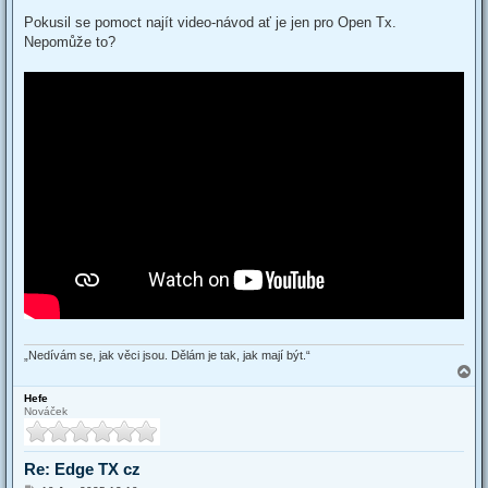
o
s
Pokusil se pomoct najít video-návod ať je jen pro Open Tx.
t
Nepomůže to?
„Nedívám se, jak věci jsou. Dělám je tak, jak mají být.“
T
o
Hefe
p
Nováček
Re: Edge TX cz