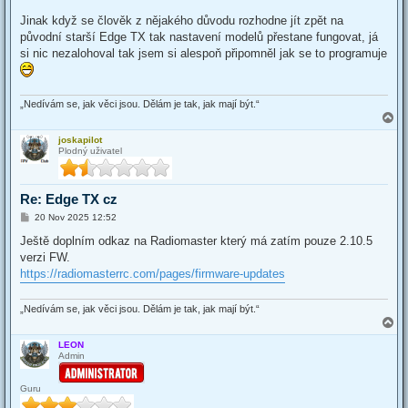
Jinak když se člověk z nějakého důvodu rozhodne jít zpět na
původní starší Edge TX tak nastavení modelů přestane fungovat, já
si nic nezalohoval tak jsem si alespoň připomněl jak se to programuje
„Nedívám se, jak věci jsou. Dělám je tak, jak mají být.“
T
o
joskapilot
p
Plodný uživatel
Re: Edge TX cz
P
20 Nov 2025 12:52
o
s
Ještě doplním odkaz na Radiomaster který má zatím pouze 2.10.5
t
verzi FW.
https://radiomasterrc.com/pages/firmware-updates
„Nedívám se, jak věci jsou. Dělám je tak, jak mají být.“
T
o
LEON
p
Admin
Guru