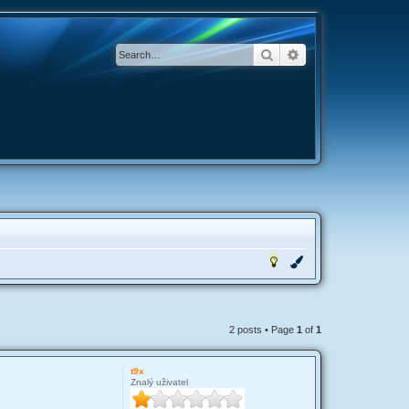
Search
Advanced search
2 posts • Page
1
of
1
t9x
Znalý uživatel