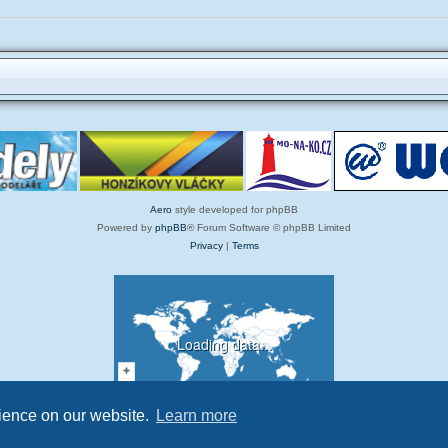
Aero
style developed for phpBB
Powered by
phpBB
® Forum Software © phpBB Limited
Privacy
|
Terms
Loading data...
rience on our website.
Learn more