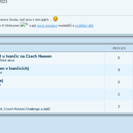
2023
enze života, než jsou v tom jejich ...
ede H.Virkkunen
a její
nová regulace
modelářů a
vzdělání dětí
REPLIES
l u Ivančic na Czech Heaven
0
řské akce
en v Ivančicích)
9
ce
e)
0
e
2
2
, Czech Rocket Challenge a další