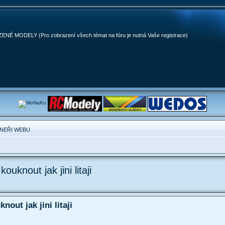
MODELY (Pro zobrazení všech témat na fóru je nutná Vaše registrace)
NEŘI WEBU
knout jak jini litaji
out jak jini litaji