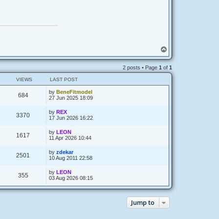
T
o
p
2 posts • Page
1
of
1
VIEWS
LAST POST
by
BeneFitmodel
684
27 Jun 2025 18:09
by
REX
3370
17 Jun 2026 16:22
by
LEON
1617
11 Apr 2026 10:44
by
zdekar
2501
10 Aug 2011 22:58
by
LEON
355
03 Aug 2026 08:15
Jump to