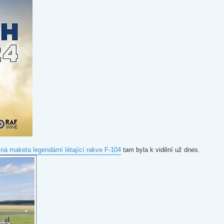
ná maketa legendární létající rakve F-104
tam byla k vidění už dnes.