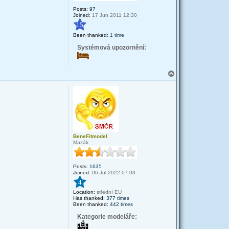
Posts:
97
Joined:
17 Jun 2011 12:30
15
Been thanked:
1 time
Systémová upozornění:
T
o
p
BeneFitmodel
Mazák
Posts:
1635
Joined:
06 Jul 2022 07:03
4
Location:
střední EU
Has thanked:
377 times
Been thanked:
442 times
Kategorie modeláře: