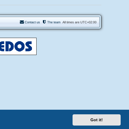
Contact us
The team
All times are
UTC+02:00
Got it!