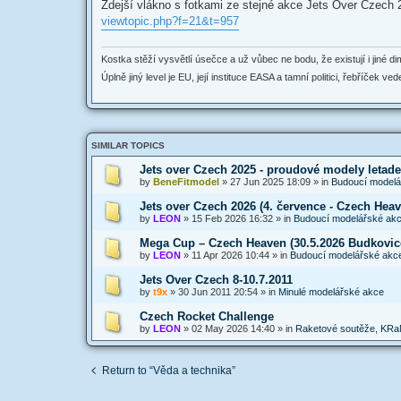
Zdejší vlákno s fotkami ze stejné akce Jets Over Czech 
viewtopic.php?f=21&t=957
Kostka stěží vysvětlí úsečce a už vůbec ne bodu, že existují i jiné dim
Úplně jiný level je EU, její instituce EASA a tamní politici, řebříček v
SIMILAR TOPICS
Jets over Czech 2025 - proudové modely letade
by
BeneFitmodel
»
27 Jun 2025 18:09
» in
Budoucí modelá
Jets over Czech 2026 (4. července - Czech Heav
by
LEON
»
15 Feb 2026 16:32
» in
Budoucí modelářské ak
Mega Cup – Czech Heaven (30.5.2026 Budkovic
by
LEON
»
11 Apr 2026 10:44
» in
Budoucí modelářské akc
Jets Over Czech 8-10.7.2011
by
t9x
»
30 Jun 2011 20:54
» in
Minulé modelářské akce
Czech Rocket Challenge
by
LEON
»
02 May 2026 14:40
» in
Raketové soutěže, KRaM
Return to “Věda a technika”