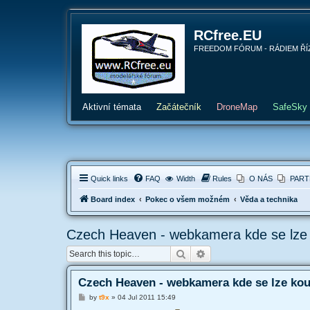
RCfree.EU
FREEDOM FÓRUM - RÁDIEM ŘÍZENÉ 
Aktivní témata
Začátečník
DroneMap
SafeSky
Quick links
FAQ
Width
Rules
O NÁS
PART
Board index
Pokec o všem možném
Věda a technika
Czech Heaven - webkamera kde se lze kou
Search
Advanced search
Czech Heaven - webkamera kde se lze koukn
P
by
t9x
»
04 Jul 2011 15:49
o