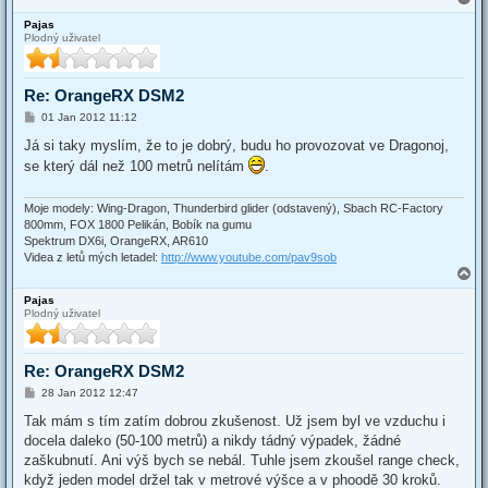
o
Pajas
p
Plodný uživatel
Re: OrangeRX DSM2
P
01 Jan 2012 11:12
o
s
Já si taky myslím, že to je dobrý, budu ho provozovat ve Dragonoj,
t
se který dál než 100 metrů nelítám
.
Moje modely: Wing-Dragon, Thunderbird glider (odstavený), Sbach RC-Factory
800mm, FOX 1800 Pelikán, Bobík na gumu
Spektrum DX6i, OrangeRX, AR610
Videa z letů mých letadel:
http://www.youtube.com/pav9sob
T
o
Pajas
p
Plodný uživatel
Re: OrangeRX DSM2
P
28 Jan 2012 12:47
o
s
Tak mám s tím zatím dobrou zkušenost. Už jsem byl ve vzduchu i
t
docela daleko (50-100 metrů) a nikdy tádný výpadek, žádné
zaškubnutí. Ani výš bych se nebál. Tuhle jsem zkoušel range check,
když jeden model držel tak v metrové výšce a v phoodě 30 kroků.