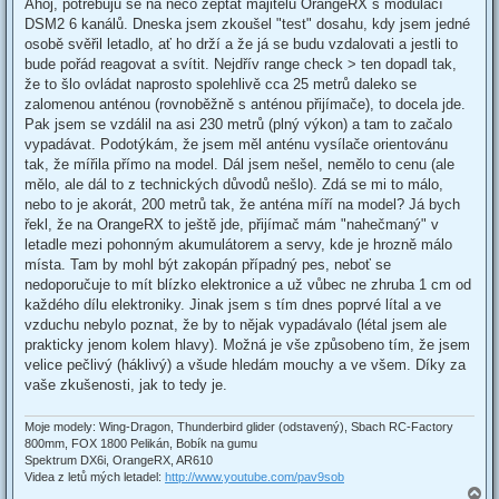
s
Ahoj, potřebuju se na něco zeptat majitelů OrangeRX s modulací
t
DSM2 6 kanálů. Dneska jsem zkoušel "test" dosahu, kdy jsem jedné
osobě svěřil letadlo, ať ho drží a že já se budu vzdalovati a jestli to
bude pořád reagovat a svítit. Nejdřív range check > ten dopadl tak,
že to šlo ovládat naprosto spolehlivě cca 25 metrů daleko se
zalomenou anténou (rovnoběžně s anténou přijímače), to docela jde.
Pak jsem se vzdálil na asi 230 metrů (plný výkon) a tam to začalo
vypadávat. Podotýkám, že jsem měl anténu vysílače orientovánu
tak, že mířila přímo na model. Dál jsem nešel, nemělo to cenu (ale
mělo, ale dál to z technických důvodů nešlo). Zdá se mi to málo,
nebo to je akorát, 200 metrů tak, že anténa míří na model? Já bych
řekl, že na OrangeRX to ještě jde, přijímač mám "nahečmaný" v
letadle mezi pohonným akumulátorem a servy, kde je hrozně málo
místa. Tam by mohl být zakopán případný pes, neboť se
nedoporučuje to mít blízko elektronice a už vůbec ne zhruba 1 cm od
každého dílu elektroniky. Jinak jsem s tím dnes poprvé lítal a ve
vzduchu nebylo poznat, že by to nějak vypadávalo (létal jsem ale
prakticky jenom kolem hlavy). Možná je vše způsobeno tím, že jsem
velice pečlivý (háklivý) a všude hledám mouchy a ve všem. Díky za
vaše zkušenosti, jak to tedy je.
Moje modely: Wing-Dragon, Thunderbird glider (odstavený), Sbach RC-Factory
800mm, FOX 1800 Pelikán, Bobík na gumu
Spektrum DX6i, OrangeRX, AR610
Videa z letů mých letadel:
http://www.youtube.com/pav9sob
T