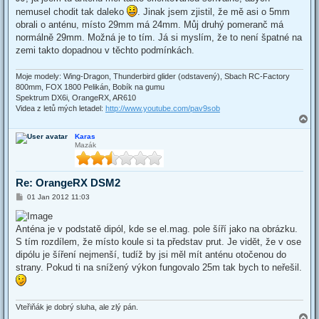
t
nemusel chodit tak daleko
. Jinak jsem zjistil, že mě asi o 5mm
obrali o anténu, místo 29mm má 24mm. Můj druhý pomeranč má
normálně 29mm. Možná je to tím. Já si myslím, že to není špatné na
zemi takto dopadnou v těchto podmínkách.
Moje modely: Wing-Dragon, Thunderbird glider (odstavený), Sbach RC-Factory
800mm, FOX 1800 Pelikán, Bobík na gumu
Spektrum DX6i, OrangeRX, AR610
Videa z letů mých letadel:
http://www.youtube.com/pav9sob
T
o
Karas
p
Mazák
Re: OrangeRX DSM2
P
01 Jan 2012 11:03
o
s
t
Anténa je v podstatě dipól, kde se el.mag. pole šíří jako na obrázku.
S tím rozdílem, že místo koule si ta představ prut. Je vidět, že v ose
dipólu je šíření nejmenší, tudíž by jsi měl mít anténu otočenou do
strany. Pokud ti na snížený výkon fungovalo 25m tak bych to neřešil.
Vteřiňák je dobrý sluha, ale zlý pán.
T