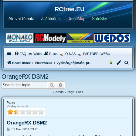
RCfree.EU
Aktivní témata
Začátečník
DroneMap
SafeSky
FAQ
Width
Rules
O NÁS
PARTNEŘI WEBU
S
Board index
Elektronika
Vysílače, přijímače, programování vysílačů
e
OrangeRX DSM2
a
Search
Advanced search
r
c
7 posts • Page
1
of
1
h
Pajas
Plodný uživatel
OrangeRX DSM2
P
31 Dec 2011 23:20
o