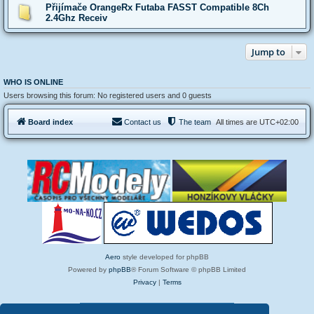
Přijímače OrangeRx Futaba FASST Compatible 8Ch
2.4Ghz Receiv
Jump to
WHO IS ONLINE
Users browsing this forum: No registered users and 0 guests
Board index
Contact us
The team
All times are
UTC+02:00
Aero
style developed for phpBB
Powered by
phpBB
® Forum Software © phpBB Limited
Privacy
|
Terms
12 Today Pageviews