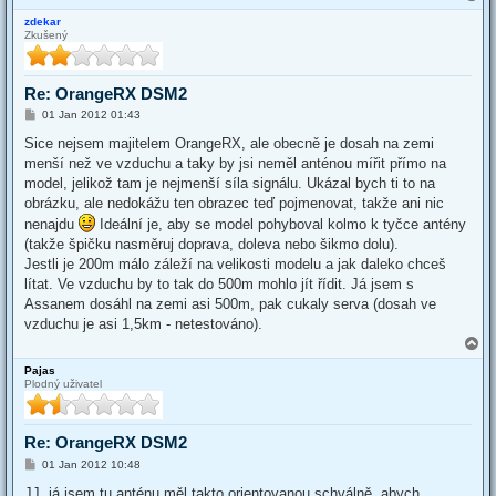
o
zdekar
p
Zkušený
Re: OrangeRX DSM2
P
01 Jan 2012 01:43
o
s
Sice nejsem majitelem OrangeRX, ale obecně je dosah na zemi
t
menší než ve vzduchu a taky by jsi neměl anténou mířit přímo na
model, jelikož tam je nejmenší síla signálu. Ukázal bych ti to na
obrázku, ale nedokážu ten obrazec teď pojmenovat, takže ani nic
nenajdu
Ideální je, aby se model pohyboval kolmo k tyčce antény
(takže špičku nasměruj doprava, doleva nebo šikmo dolu).
Jestli je 200m málo záleží na velikosti modelu a jak daleko chceš
lítat. Ve vzduchu by to tak do 500m mohlo jít řídit. Já jsem s
Assanem dosáhl na zemi asi 500m, pak cukaly serva (dosah ve
vzduchu je asi 1,5km - netestováno).
T
o
Pajas
p
Plodný uživatel
Re: OrangeRX DSM2
P
01 Jan 2012 10:48
o
s
JJ, já jsem tu anténu měl takto orientovanou schválně, abych