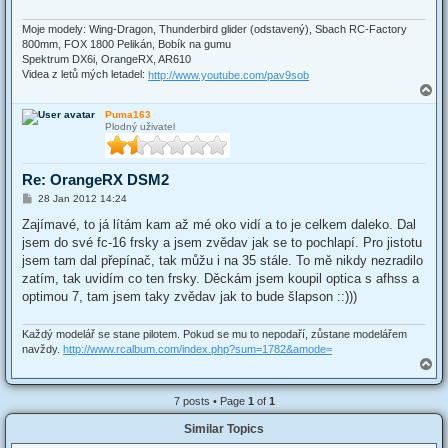
Moje modely: Wing-Dragon, Thunderbird glider (odstavený), Sbach RC-Factory
800mm, FOX 1800 Pelikán, Bobík na gumu
Spektrum DX6i, OrangeRX, AR610
Videa z letů mých letadel:
http://www.youtube.com/pav9sob
T
o
Puma163
p
Plodný uživatel
Re: OrangeRX DSM2
P
28 Jan 2012 14:24
o
s
Zajímavé, to já lítám kam až mé oko vidí a to je celkem daleko. Dal
t
jsem do své fc-16 frsky a jsem zvědav jak se to pochlapí. Pro jistotu
jsem tam dal přepínač, tak můžu i na 35 stále. To mě nikdy nezradilo
zatím, tak uvidím co ten frsky. Děckám jsem koupil optica s afhss a
optimou 7, tam jsem taky zvědav jak to bude šlapson ::)))
Každý modelář se stane pilotem. Pokud se mu to nepodaří, zůstane modelářem
navždy.
http://www.rcalbum.com/index.php?sum=1782&amode=
T
o
p
7 posts • Page
1
of
1
Similar Topics