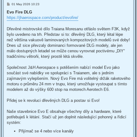
P
01 May 2026 10:23
o
s
Evo Fire DLG
t
https://jhaerospace.com/product/evofire/
Dřevěné mistrovské dílo Traiana Moresanu otřáslo světem F3K, když
bylo uvedeno na trh. Představ si to: dřevěný DLG, který létal lépe
než většina vakuově laminovaných kompozitových modelů své doby!
Dnes už sice převzaly dominanci formované DLG modely, ale jen
málo dostupných letadel se může cenou vyrovnat poctivému „DIY“
tradičnímu větroňi, který prostě létá skvěle.
Společnost J&H Aerospace s potěšením nabízí model Evo jako
součást své nabídky ve spolupráci s Traianem, ale s jedním
zajímavým vylepšením. Nový Evo Fire má volitelný držák raketového
motoru o průměru 24 mm v trupu, který umožňuje vystoupat s tímto
modelem až do výšky 600 stop na motorech Aerotech E6.
Přidej se k revoluci dřevěných DLG a postav si Evo!
Naše stavebnice Evo E obsahuje všechny díly a hardware, které
potřebuješ k létání. Stačí už jen doplnit následující pohonný a řídicí
systém:
Přijímač se 4 nebo více kanály