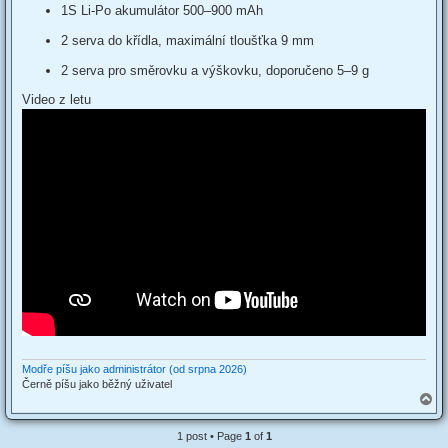
1S Li-Po akumulátor 500–900 mAh
2 serva do křídla, maximální tloušťka 9 mm
2 serva pro směrovku a výškovku, doporučeno 5–9 g
Video z letu
Modře píšu jako administrátor (od srpna 2026)
Černě píšu jako běžný uživatel
T
o
p
1 post • Page
1
of
1