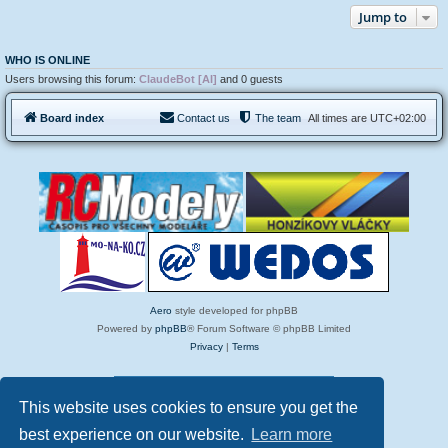
Jump to
WHO IS ONLINE
Users browsing this forum:
ClaudeBot [AI]
and 0 guests
Board index
Contact us
The team
All times are
UTC+02:00
Aero
style developed for phpBB
Powered by
phpBB
® Forum Software © phpBB Limited
Privacy
|
Terms
37 Today Pageviews
This website uses cookies to ensure you get the
best experience on our website.
Learn more