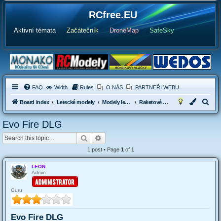
RCfree.EU
Aktivní témata
Začátečník
DroneMap
SafeSky
FAQ
Width
Rules
O NÁS
PARTNEŘI WEBU
S
Board index
Letecké modely
Modely letadel s alternativním pohonem
Raketové modely letadel
e
Evo Fire DLG
a
Search
Advanced search
r
c
1 post • Page
1
of
1
h
LEON
Admin
Guru
Evo Fire DLG