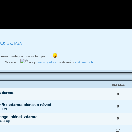
?f=51&t=1048
enze života, než jsou v tom jejich ...
ede H.Virkkunen
a její
nová regulace
modelářů a
vzdělání dětí
REPLIES
 zdarma
0
km/h+ zdarma plánek a návod
0
rony)
ange, plánek zdarma
0
do 250g
17