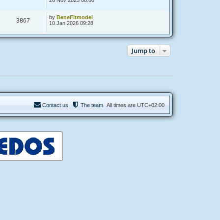
26 Nov 2025 08:00
by
BeneFitmodel
3867
10 Jan 2026 09:28
Jump to
Contact us
The team
All times are
UTC+02:00