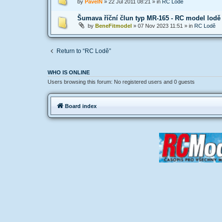
by
PavelN
»
22 Jul 2011 08:21
» in
RC Lodě
Šumava říční člun typ MR-165 - RC model lodě
by
BeneFitmodel
»
07 Nov 2023 11:51
» in
RC Lodě
Return to “RC Lodě”
WHO IS ONLINE
Users browsing this forum: No registered users and 0 guests
Board index