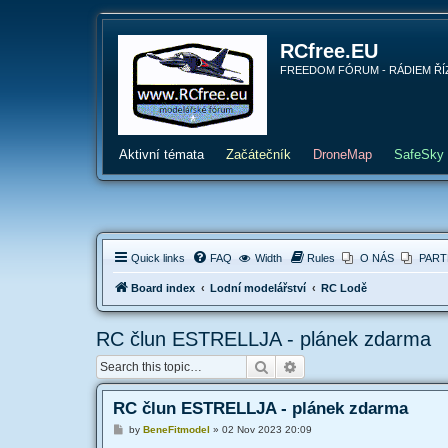
RCfree.EU
FREEDOM FÓRUM - RÁDIEM ŘÍZENÉ 
Aktivní témata
Začátečník
DroneMap
SafeSky
Quick links
FAQ
Width
Rules
O NÁS
PART
Board index
Lodní modelářství
RC Lodě
RC člun ESTRELLJA - plánek zdarma
Search
Advanced search
RC člun ESTRELLJA - plánek zdarma
P
by
BeneFitmodel
»
02 Nov 2023 20:09
o