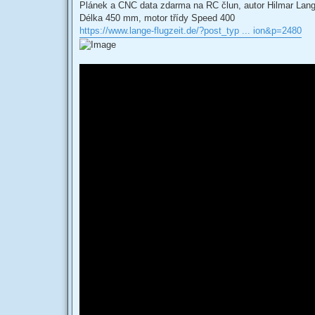
s
Plánek a CNC data zdarma na RC člun, autor Hilmar Lang
t
Délka 450 mm, motor třídy Speed 400
https://www.lange-flugzeit.de/?post_typ ... ion&p=2480