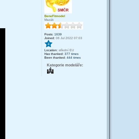
BeneFitmodel
Mazák
Posts:
1639
Joined:
06 Jul 2022 07:03
4
Location:
střední EU
Has thanked:
377 times
Been thanked:
444 times
Kategorie modeláře: