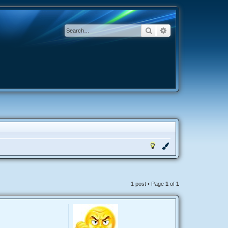
Search
Advanced search
1 post • Page
1
of
1