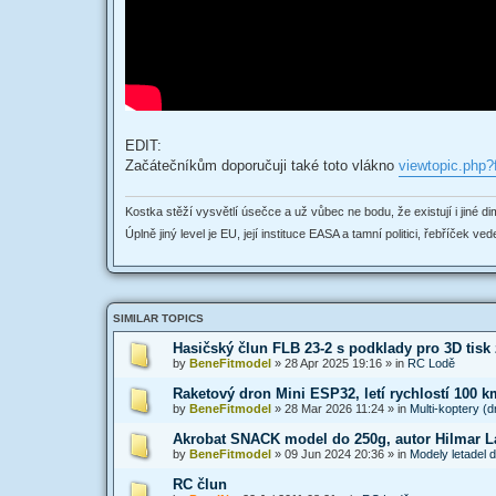
EDIT:
Začátečníkům doporučuji také toto vlákno
viewtopic.php
Kostka stěží vysvětlí úsečce a už vůbec ne bodu, že existují i jiné dim
Úplně jiný level je EU, její instituce EASA a tamní politici, řebříček v
SIMILAR TOPICS
Hasičský člun FLB 23-2 s podklady pro 3D tisk
by
BeneFitmodel
»
28 Apr 2025 19:16
» in
RC Lodě
Raketový dron Mini ESP32, letí rychlostí 100 
by
BeneFitmodel
»
28 Mar 2026 11:24
» in
Multi-koptery (d
Akrobat SNACK model do 250g, autor Hilmar L
by
BeneFitmodel
»
09 Jun 2024 20:36
» in
Modely letadel 
RC člun