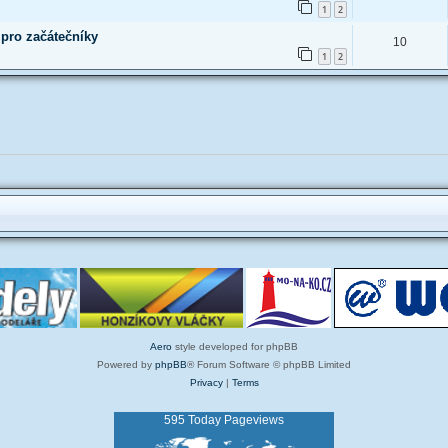
1
2
 pro začátečníky
10
1
2
Aero
style developed for phpBB
Powered by
phpBB
® Forum Software © phpBB Limited
Privacy
|
Terms
595 Today Pageviews