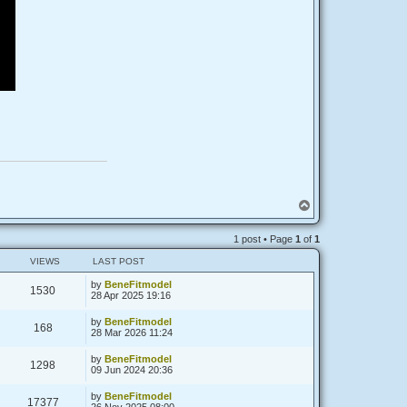
T
o
p
1 post • Page
1
of
1
VIEWS
LAST POST
by
BeneFitmodel
1530
28 Apr 2025 19:16
by
BeneFitmodel
168
28 Mar 2026 11:24
by
BeneFitmodel
1298
09 Jun 2024 20:36
by
BeneFitmodel
17377