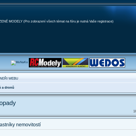
MODELY (Pro zobrazení všech témat na fóru je nutná Vaše registrace)
NEŘI WEBU
ů a dronů
dopady
1
astníky nemovitostí