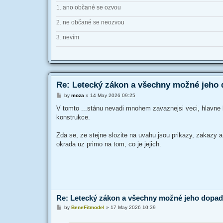
1. ano občané se ozvou
2. ne občané se neozvou
3. nevím
Re: Letecký zákon a všechny možné jeho
P
by
moza
»
14 May 2026 09:25
o
s
V tomto ...stánu nevadi mnohem zavaznejsi veci, hlavne 
t
konstrukce.
Zda se, ze stejne slozite na uvahu jsou prikazy, zakazy a
okrada uz primo na tom, co je jejich.
Re: Letecký zákon a všechny možné jeho dopa
P
by
BeneFitmodel
»
17 May 2026 10:39
o
s