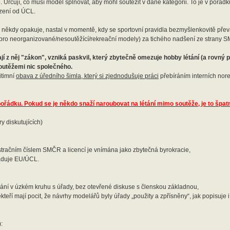
e. Určují, co musí model splňovat, aby mohl soutěžit v dané kategorii. To je v pořádk
ízení od ÚCL.
 někdy opakuje, nastal v momentě, kdy se sportovní pravidla bezmyšlenkovitě převa
i pro neorganizované/nesoutěžící/rekreační modely) za tichého nadšení ze strany S
í z něj "zákon", vzniká paskvil, který zbytečně omezuje hobby létání (a rovný 
outěžemi nic společného.
itimní
obava z úředního šimla, který si zjednodušuje práci
přebíráním interních no
pořádku. Pokud se je někdo snaží naroubovat na létání mimo soutěže, je to špat
y diskutujících)
tračním číslem SMČR a licencí je vnímána jako zbytečná byrokracie,
yžaduje EU/ÚCL.
dnání v úzkém kruhu s úřady, bez otevřené diskuse s členskou základnou,
teří mají pocit, že návrhy modelářů byly úřady „použity a zpřísněny“, jak popisuje 
: