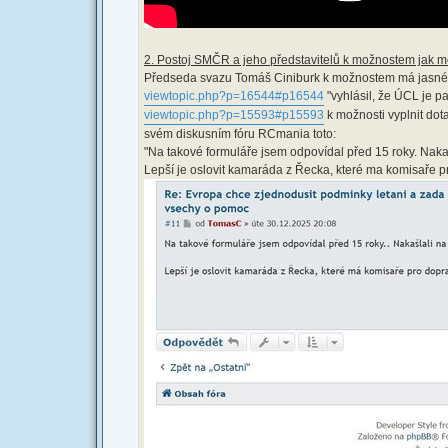
2. Postoj SMČR a jeho představitelů k možnostem jak m
Předseda svazu Tomáš Ciniburk k možnostem má jasné 
viewtopic.php?p=16544#p16544
"vyhlásil, že ÚCL je p
viewtopic.php?p=15593#p15593
k možnosti vyplnit dot
svém diskusním fóru RCmania toto:
"Na takové formuláře jsem odpovídal před 15 roky. Nakaš
Lepší je oslovit kamaráda z Řecka, které ma komisaře p