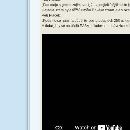
„Pamatuju si jednu zajímavost, že to nejkritičtější místo 
I letadla, která byla těžší, uměla člověka zranit, ale v ok
Petr Plaček:
„Podařilo se nám na půdě Evropy prodat těch 250 g, které
V době, kdy se na půdě EASA diskutovalo o návrzích kolem