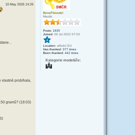
10 May 2026 14:26
BeneFitmodel
Mazák
Posts:
1635
Joined:
06 Jul 2022 07:03
4
tane...
Location:
střední EU
Has thanked:
377 times
Been thanked:
442 times
Kategorie modeláře:
e vlastně probíhala,
í 150 gramů? (18:03)
3)