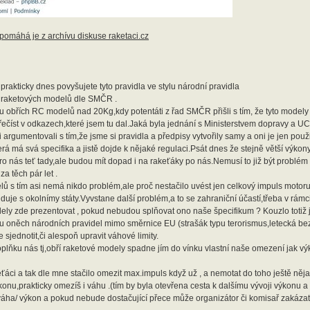
omáhá je z archívu diskuse raketaci.cz
rakticky dnes povyšujete tyto pravidla ve stylu národní pravidla
že raketových modelů dle SMČR .
u obřích RC modelů nad 20Kg,kdy potentáti z řad SMČR přišli s tím, že tyto modely s
přečíst v odkazech,které jsem tu dal.Jaká byla jednání s Ministerstvem dopravy a 
rgumentovali s tím,že jsme si pravidla a předpisy vytvořily samy a oni je jen použil
terá má svá specifika a jistě dojde k nějaké regulaci.Psát dnes že stejně větší výko
pro nás teť tady,ale budou mít dopad i na rakeťáky po nás.Nemusí to již být problém 
a těch pár let .
ů s tím asi nemá nikdo problém,ale proč nestačilo uvést jen celkový impuls motoru
je s okolnímy státy.Vyvstane další problém,a to se zahraniční účastí,třeba v rámci
ly zde prezentovat , pokud nebudou splňovat ono naše špecifikum ? Kouzlo totiž j
bu oněch národních pravidel mimo směrnice EU (strašák typu terorismus,letecká be
sjednotit,či alespoň upravit váhové limity.
plňku nás tj,obří raketové modely spadne jím do vínku vlastní naše omezení jak vý
eťáci a tak dle mne stačilo omezit max.impuls když už , a nemotat do toho ještě něj
onu,prakticky omezíš i váhu .(tím by byla otevřena cesta k dalšímu vývoji výkonu 
váha/ výkon a pokud nebude dostačující přece může organizátor či komisař zakázat 