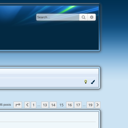
Search
Advanced search
Page
15
of
19
1
13
14
15
16
17
19
Previous
Next
86 posts
…
…