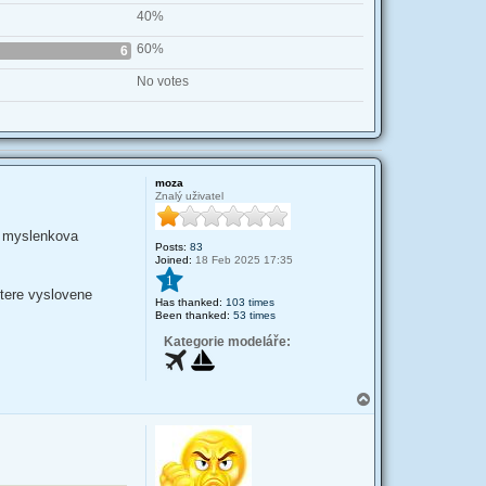
40%
60%
6
No votes
moza
Znalý uživatel
a myslenkova
Posts:
83
Joined:
18 Feb 2025 17:35
1
ktere vyslovene
Has thanked:
103 times
Been thanked:
53 times
Kategorie modeláře:
T
o
p