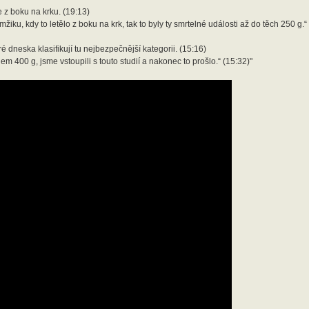
je z boku na krku. (19:13)
amžiku, kdy to letělo z boku na krk, tak to byly ty smrtelné události až do těch 250 g.“
 dneska klasifikují tu nejbezpečnější kategorii. (15:16)
 400 g, jsme vstoupili s touto studií a nakonec to prošlo.“ (15:32)"