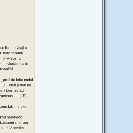
e jich netýkají a
UCL tady nebudu
i a vylepšily.
ny nezvládáme a to
finanční ,
 , proč do toho motat
 EU , kteří jedou na
e v tom , že EU
zpečnost atd.).Tento
konu tak i nějaké
akou hmotnost .
a kategorií směrem
start. V prvním