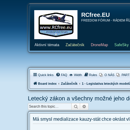
RCfree.EU
FREEDOM FÓRUM - RÁDIEM ŘÍZENÉ 
Aktivní témata
Začátečník
DroneMap
SafeSky
Quick links
FAQ
Width
Rules
O NÁS
PART
Board index
Začátečník
1 - Legislativa leteckých model
Letecký zákon a všechny možné jeho 
Search
Advanced search
Má smysl medializace kauzy-stát chce okrást vl