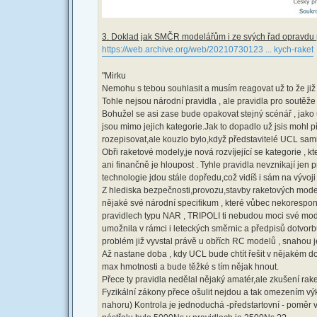
3. Doklad jak SMČR modelářům i ze svých řad opravdu p
https://web.archive.org/web/20210730123 ... kych-raket
"Mirku
Nemohu s tebou souhlasit a musím reagovat už to že již p
Tohle nejsou národní pravidla , ale pravidla pro soutě
Bohužel se asi zase bude opakovat stejný scénář , jako 
jsou mimo jejich kategorie.Jak to dopadlo už jsis mohl 
rozepisovat,ale kouzlo bylo,když představitelé UCL sami a
Obři raketové modely,je nová rozvíjející se kategorie , k
ani finančně je hloupost . Tyhle pravidla nevznikají jen 
technologie jdou stále dopředu,což vidíš i sám na vývoji z
Z hlediska bezpečnosti,provozu,stavby raketových model
nějaké své národní specifikum , které vůbec nekorespondu
pravidlech typu NAR , TRIPOLI ti nebudou moci své mode
umožnila v rámci i leteckých směrnic a předpisů dotvor
problém již vyvstal právě u obřích RC modelů , snahou je 
Až nastane doba , kdy UCL bude chtít řešit v nějakém do
max hmotnosti a bude těžké s tím nějak hnout.
Přece ty pravidla nedělal nějaký amatér,ale zkušení rak
Fyzikální zákony přece ošulit nejdou a tak omezením výk
nahoru) Kontrola je jednoduchá -předstartovní - poměr 