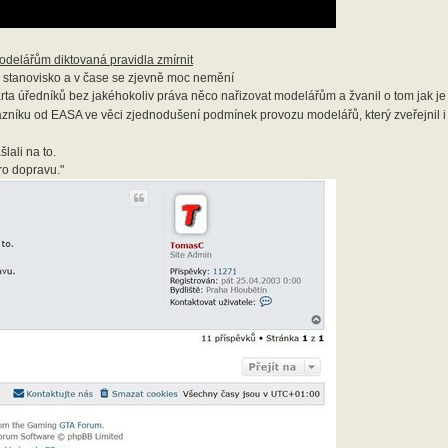
odelářům diktovaná pravidla zmírnit
stanovisko a v čase se zjevně moc nemění
arta úředníků bez jakéhokoliv práva něco nařizovat modelářům a žvanil o tom jak je
azníku od EASA ve věci zjednodušení podmínek provozu modelářů, který zveřejnil i
lali na to.
ro dopravu."