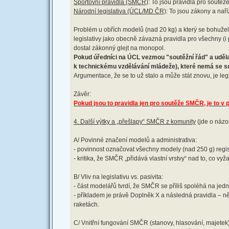
Sportovní pravidla (SMČR)
: To jsou pravidla pro soutěž
Národní legislativa (ÚCL/MD ČR)
: To jsou zákony a nař
Problém u obřích modelů (nad 20 kg) a který se bohužel
legislativy jako obecně závazná pravidla pro všechny (
dostal zákonný glejt na monopol.
Pokud úředníci na ÚCL vezmou "soutěžní řád" a udělaj
k technickému vzdělávání mládeže), které nemá se s
Argumentace, že se to už stalo a může stát znovu, je leg
Závěr:
Pokud jsou to pravidla jen pro soutěže SMČR, je to v 
4. Další výtky a „přešlapy“ SMČR z komunity
(jde o názor
A/ Povinné značení modelů a administrativa:
- povinnost označovat všechny modely (nad 250 g) regis
- kritika, že SMČR „přidává vlastní vrstvy“ nad to, co v
B/ Vliv na legislativu vs. pasivita:
- část modelářů tvrdí, že SMČR se příliš spoléhá na je
- příkladem je právě Doplněk X a následná pravidla – něk
raketách.
C/ Vnitřní fungování SMČR (stanovy, hlasování, majetek)