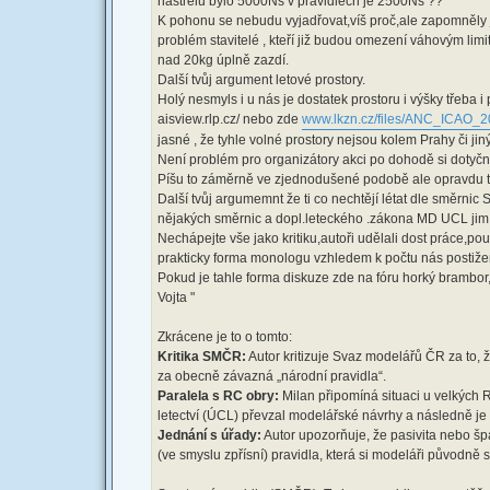
nástřelu bylo 5000Ns v pravidlech je 2500Ns ??
K pohonu se nebudu vyjadřovat,víš proč,ale zapomněly js
problém stavitelé , kteří již budou omezení váhovým lim
nad 20kg úplně zazdí.
Další tvůj argument letové prostory.
Holý nesmyls i u nás je dostatek prostoru i výšky třeba 
aisview.rlp.cz/ nebo zde
www.lkzn.cz/files/ANC_ICAO_2
jasné , že tyhle volné prostory nejsou kolem Prahy či jiný
Není problém pro organizátory akci po dohodě si dotyčný 
Píšu to záměrně ve zjednodušené podobě ale opravdu to
Další tvůj argumemnt že ti co nechtějí létat dle směrni
nějakých směrnic a dopl.leteckého .zákona MD UCL jim t
Nechápejte vše jako kritiku,autoři udělali dost práce,po
prakticky forma monologu vzhledem k počtu nás postižen
Pokud je tahle forma diskuze zde na fóru horký brambor,t
Vojta "
Zkrácene je to o tomto:
Kritika SMČR:
Autor kritizuje Svaz modelářů ČR za to, 
za obecně závazná „národní pravidla“.
Paralela s RC obry:
Milan připomíná situaci u velkých R
letectví (ÚCL) převzal modelářské návrhy a následně je 
Jednání s úřady:
Autor upozorňuje, že pasivita nebo šp
(ve smyslu zpřísní) pravidla, která si modeláři původně s