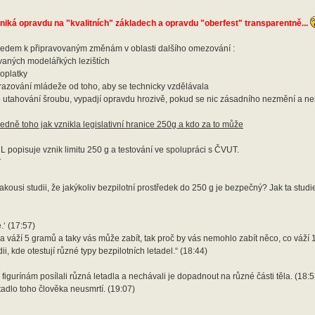
zniká opravdu na "kvalitních" základech a opravdu "oberfest" transparentně...
zhledem k připravovaným změnám v oblasti dalšího omezování :
vaných modelářkých lezištích
oplatky
 odrazování mládeže od toho, aby se technicky vzdělávala
o utahování šroubu, vypadjí opravdu hrozivě, pokud se nic zásadního nezmění a nes
ledně toho jak vznikla legislativní hranice 250g a kdo za to může
CL popisuje vznik limitu 250 g a testování ve spolupráci s ČVUT.
T
ousi studii, že jakýkoliv bezpilotní prostředek do 250 g je bezpečný? Jak ta studi
.‘ (17:57)
ulka váží 5 gramů a taky vás může zabít, tak proč by vás nemohlo zabít něco, co váž
, kde otestují různé typy bezpilotních letadel.“ (18:44)
 figurínám posílali různá letadla a nechávali je dopadnout na různé části těla. (18:5
adlo toho člověka neusmrtí. (19:07)