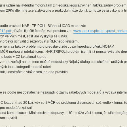
te úplně na Hybridní motory.Tam z hlediska legislativy není takřka žádný problém 
item 20Kg dle mne zcela zbytečně a prakticky může dojít k tomu,že větší výkony a t
i podle pravidel NAR , TRIPOLI . Stáhni si ICAO mapu zde
012.pdf
,dávám ti ještě členění vzd.prostoru zde
www.laacr.cz/pictures/prost_horiz
ch velkých měst,letišť ale vyskytují se u nás.
prostor schválit či rezervovat s ŘLP,nebo letištěm .
 není až takový problém pro představu zde : cs.wikipedia.org/wiki/NOTAM
c SMČR mohou si udělat licenci NAR,TRIPOLI problém jsem ti již popsal výše ale do
o bude v CZ tak akorát k prdu.
uze upozorňuji na dle mne možné nedostatky.Nějaký dialog po schválení určitých pra
ých touto kategorií modelů raket.
ak ji odstraňte a vložte sen jen ona pravidla
že se podle něj dostatečně nezasadil o zájmy raketových modelářů a vydává interní 
C letadel (nad 20 kg), kdy se SMČR od problému distancoval, což vedlo k tomu, že 
pro modeláře zpřísnil.
atná komunikace s Ministerstvem dopravy a ÚCL může vést k tomu, že státní orgány 
ami navrhli.