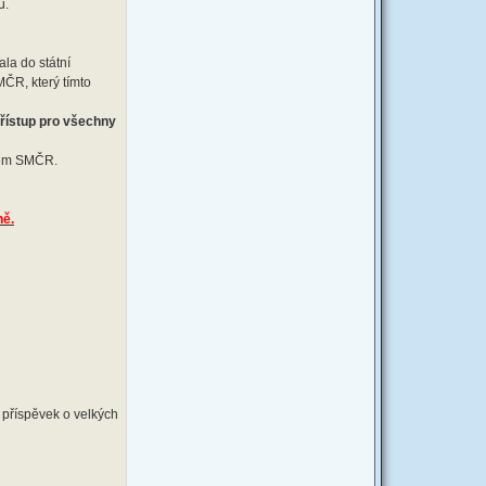
u.
la do státní
MČR, který tímto
přístup pro všechny
rem SMČR.
ně.
i příspěvek o velkých