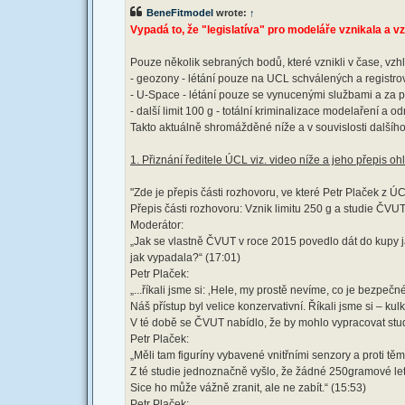
t
BeneFitmodel
wrote:
↑
Vypadá to, že "legislatíva" pro modeláře vznikala a v
Pouze několik sebraných bodů, které vznikli v čase, v
- geozony - létání pouze na UCL schválených a registro
- U-Space - létání pouze se vynucenými službami a za p
- další limit 100 g - totální kriminalizace modelaření a
Takto aktuálně shromážděné níže a v souvislosti dalšíh
1. Přiznání ředitele ÚCL viz. video níže a jeho přepis oh
"Zde je přepis části rozhovoru, ve které Petr Plaček z Ú
Přepis části rozhovoru: Vznik limitu 250 g a studie ČVU
Moderátor:
„Jak se vlastně ČVUT v roce 2015 povedlo dát do kupy jak
jak vypadala?“ (17:01)
Petr Plaček:
„...říkali jsme si: ‚Hele, my prostě nevíme, co je bezpečné
Náš přístup byl velice konzervativní. Říkali jsme si – k
V té době se ČVUT nabídlo, že by mohlo vypracovat studii
Petr Plaček:
„Měli tam figuríny vybavené vnitřními senzory a proti těm
Z té studie jednoznačně vyšlo, že žádné 250gramové let
Sice ho může vážně zranit, ale ne zabít.“ (15:53)
Petr Plaček: