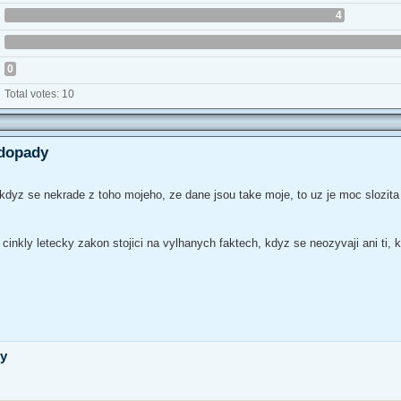
4
0
Total votes:
10
 dopady
kdyz se nekrade z toho mojeho, ze dane jsou take moje, to uz je moc slozit
 cinkly letecky zakon stojici na vylhanych faktech, kdyz se neozyvaji ani ti, 
dy