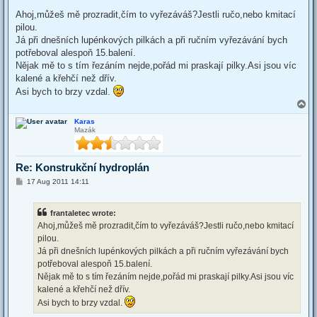
o
s
Ahoj,můžeš mě prozradit,čím to vyřezáváš?Jestli ručo,nebo kmitací
t
pilou.
Já při dnešních lupénkových pilkách a při ručním vyřezávání bych
potřeboval alespoň 15.balení.
Nějak mě to s tím řezáním nejde,pořád mi praskají pilky.Asi jsou víc
kalené a křehčí než dřív.
Asi bych to brzy vzdal.
T
o
Karas
p
Mazák
Re: Konstrukční hydroplán
P
17 Aug 2011 14:11
o
s
t
frantaletec wrote:
Ahoj,můžeš mě prozradit,čím to vyřezáváš?Jestli ručo,nebo kmitací
pilou.
Já při dnešních lupénkových pilkách a při ručním vyřezávání bych
potřeboval alespoň 15.balení.
Nějak mě to s tím řezáním nejde,pořád mi praskají pilky.Asi jsou víc
kalené a křehčí než dřív.
Asi bych to brzy vzdal.