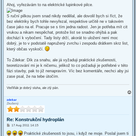
Ahoj, vyřezávám to na elektrické lupinkové pilce.
S ruční pilkou jsem snad nikdy nedělal, ale dovolil bych si říct, že
bez elektriky bych tohle nevyřezal, respektive určitě ne v takovém
čase jako na el. Pracuje se s tím jedna radost. Jen je potřeba mít cit
vrukou a nikam nespěchat, protože list se snadno ohýbá a pak
dochází k vybočení. Tady listy drží, akorát to uložení není moc
dobrý, je to v podstatě napružený zvrchu i zespodu drátkem skrz list,
který občas vyskočí.
To Zdekar: Dík za snahu, ale já vyžaduji praktické zkušenosti,
teoretizování mi je k ničemu, jelikož to co požaduji je potřebné v této
fázi stavby, pak to již nenapravím. Víc bez komentáře, nechci aby jsi
zase psal, že na tebe útočím.
Vteřiňák je dobrý sluha, ale zlý pán.
T
o
zdekar
p
Zkušený
Re: Konstrukční hydroplán
P
17 Aug 2011 14:15
o
s
Praktické zkušenosti to jsou, i když ne moje. Poslal jsem ti
t