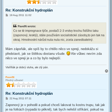
Re: Konstrukční hydroplán
P
19 Aug 2011 11:02
o
s
t
PavelN wrote:
Co se té impregnace týče, postačí 2-3 vrstvy trochu řidšího laku
(zaponový, lesklý), stále používám socialistické zásoby,to jen tak na
okraj. Hmotnostní nárůst nula nula nic, zcela zanedbatelný.
Mám zápoňák, ale spíš by to chtělo něco ve spreji, nedokážu si
představit, jak se štětkou dostanu všude.
Ale vůbec nevím zda
něco ve spreji je a co by bylo nejlepší.
Vteřiňák je dobrý sluha, ale zlý pán.
T
o
PavelN
p
Plodný uživatel
Re: Konstrukční hydroplán
P
22 Aug 2011 07:11
o
s
Zaponový je v pohodě a pokud chceš lakovat tu kostru trupu, tak jak
t
je na fotkách (vypadá to pěkně), tak bych neřešil stříkání, pokud na