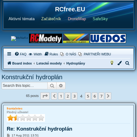
RCfree.EU
Aktivní témata
Začátečník
DroneMap
SafeSky
FAQ
Width
Rules
O NÁS
PARTNEŘI WEBU
S
Board index
Letecké modely
Hydroplány
e
Konstrukční hydroplán
a
Search
Advanced search
r
c
Page
4
of
7
1
2
3
4
5
6
7
Previous
Next
65 posts
h
frantaletec
Plodný uživatel
Re: Konstrukční hydroplán
P
17 Aug 2011 13:51