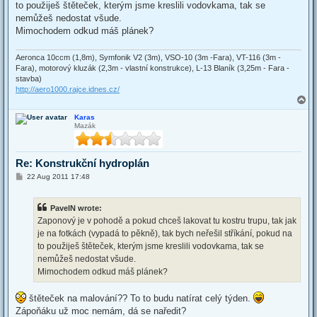
to použiješ štěteček, kterým jsme kreslili vodovkama, tak se
nemůžeš nedostat všude.
Mimochodem odkud máš plánek?
Aeronca 10ccm (1,8m), Symfonik V2 (3m), VSO-10 (3m -Fara), VT-116 (3m -
Fara), motorový kluzák (2,3m - vlastní konstrukce), L-13 Blaník (3,25m - Fara -
stavba)
http://aero1000.rajce.idnes.cz/
T
o
Karas
p
Mazák
Re: Konstrukční hydroplán
P
22 Aug 2011 17:48
o
s
t
PavelN wrote:
Zaponový je v pohodě a pokud chceš lakovat tu kostru trupu, tak jak
je na fotkách (vypadá to pěkně), tak bych neřešil stříkání, pokud na
to použiješ štěteček, kterým jsme kreslili vodovkama, tak se
nemůžeš nedostat všude.
Mimochodem odkud máš plánek?
štěteček na malování?? To to budu natírat celý týden.
Zápoňáku už moc nemám, dá se naředit?