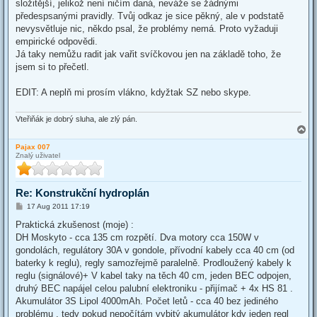
složitější, jelikož není ničím daná, neváže se žádnými
předespsanými pravidly. Tvůj odkaz je sice pěkný, ale v podstatě
nevysvětluje nic, někdo psal, že problémy nemá. Proto vyžaduji
empirické odpovědi.
Já taky nemůžu radit jak vařit svíčkovou jen na základě toho, že
jsem si to přečetl.
EDIT: A neplň mi prosím vlákno, kdyžtak SZ nebo skype.
Vteřiňák je dobrý sluha, ale zlý pán.
T
o
Pajax 007
p
Znalý uživatel
Re: Konstrukční hydroplán
P
17 Aug 2011 17:19
o
s
Praktická zkušenost (moje) :
t
DH Moskyto - cca 135 cm rozpětí. Dva motory cca 150W v
gondolách, regulátory 30A v gondole, přívodní kabely cca 40 cm (od
baterky k reglu), regly samozřejmě paralelně. Prodloužený kabely k
reglu (signálové)+ V kabel taky na těch 40 cm, jeden BEC odpojen,
druhý BEC napájel celou palubní elektroniku - přijímač + 4x HS 81 .
Akumulátor 3S Lipol 4000mAh. Počet letů - cca 40 bez jediného
problému , tedy pokud nepočítám vybitý akumulátor kdy jeden regl