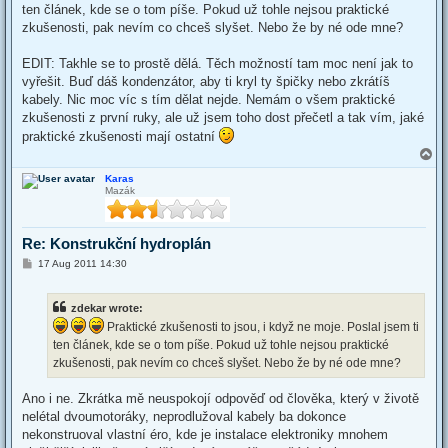
ten článek, kde se o tom píše. Pokud už tohle nejsou praktické
zkušenosti, pak nevím co chceš slyšet. Nebo že by né ode mne?
EDIT: Takhle se to prostě dělá. Těch možností tam moc není jak to
vyřešit. Buď dáš kondenzátor, aby ti kryl ty špičky nebo zkrátíš
kabely. Nic moc víc s tím dělat nejde. Nemám o všem praktické
zkušenosti z první ruky, ale už jsem toho dost přečetl a tak vím, jaké
praktické zkušenosti mají ostatní
T
o
Karas
p
Mazák
Re: Konstrukční hydroplán
P
17 Aug 2011 14:30
o
s
t
zdekar wrote:
Praktické zkušenosti to jsou, i když ne moje. Poslal jsem ti
ten článek, kde se o tom píše. Pokud už tohle nejsou praktické
zkušenosti, pak nevím co chceš slyšet. Nebo že by né ode mne?
Ano i ne. Zkrátka mě neuspokojí odpověď od člověka, který v životě
nelétal dvoumotoráky, neprodlužoval kabely ba dokonce
nekonstruoval vlastní éro, kde je instalace elektroniky mnohem