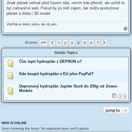
Jinak plánek sehnal před časem táta, nevím kde přesně, ale určitě to
byl zahraniční web. Pokud by jsi měl zájem, tak můžu poskytnout
plánek a třeba i 3D model.
Vteřiňák je dobrý sluha, ale zlý pán.
T
o
p
Page
4
of
7
1
2
3
4
5
6
7
Previous
Next
65 posts
Similar Topics
Čím lepit hydroplán z DEPRON u?
Kde koupit hydroplán v EU přes PayPal?
Depronový hydroplán Jupiter Duck do 250g od Jivaro-
Models
1
2
Jump to
WHO IS ONLINE
Users browsing this forum: No registered users and 0 guests