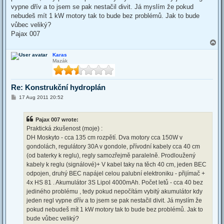
vypne dřív a to jsem se pak nestačil divit. Já myslím že pokud
nebudeš mít 1 kW motory tak to bude bez problémů. Jak to bude
vůbec veliký?
Pajax 007
T
o
Karas
p
Mazák
Re: Konstrukční hydroplán
P
17 Aug 2011 20:52
o
s
t
Pajax 007 wrote:
Praktická zkušenost (moje) :
DH Moskyto - cca 135 cm rozpětí. Dva motory cca 150W v
gondolách, regulátory 30A v gondole, přívodní kabely cca 40 cm
(od baterky k reglu), regly samozřejmě paralelně. Prodloužený
kabely k reglu (signálové)+ V kabel taky na těch 40 cm, jeden BEC
odpojen, druhý BEC napájel celou palubní elektroniku - přijímač +
4x HS 81 . Akumulátor 3S Lipol 4000mAh. Počet letů - cca 40 bez
jediného problému , tedy pokud nepočítám vybitý akumulátor kdy
jeden regl vypne dřív a to jsem se pak nestačil divit. Já myslím že
pokud nebudeš mít 1 kW motory tak to bude bez problémů. Jak to
bude vůbec veliký?