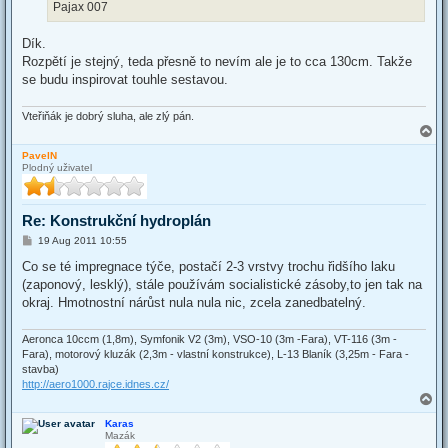
Pajax 007
Dík.
Rozpětí je stejný, teda přesně to nevím ale je to cca 130cm. Takže
se budu inspirovat touhle sestavou.
Vteřiňák je dobrý sluha, ale zlý pán.
T
o
PavelN
p
Plodný uživatel
Re: Konstrukční hydroplán
P
19 Aug 2011 10:55
o
s
Co se té impregnace týče, postačí 2-3 vrstvy trochu řidšího laku
t
(zaponový, lesklý), stále používám socialistické zásoby,to jen tak na
okraj. Hmotnostní nárůst nula nula nic, zcela zanedbatelný.
Aeronca 10ccm (1,8m), Symfonik V2 (3m), VSO-10 (3m -Fara), VT-116 (3m -
Fara), motorový kluzák (2,3m - vlastní konstrukce), L-13 Blaník (3,25m - Fara -
stavba)
http://aero1000.rajce.idnes.cz/
T
o
Karas
p
Mazák