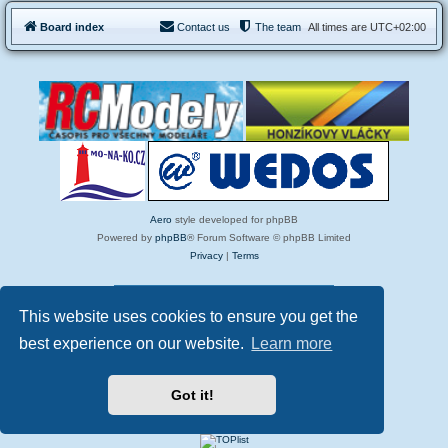
Board index
Contact us
The team
All times are
UTC+02:00
Aero
style developed for phpBB
Powered by
phpBB
® Forum Software © phpBB Limited
Privacy
|
Terms
683 Today Pageviews
This website uses cookies to ensure you get the
best experience on our website.
Learn more
Got it!