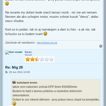
Na rezanie my dufam bude stacit lamaci nozik - nic ine ani nemam.
Neviem ale ako uchopim motor, musim zohnat kusok "dreva", alebo
nieco vhodne.
Ked sa to podari, tak to aj namalujem a dam tu foto - a ak nie, tak
tichucko sa tu budem tvarit
Združenie nič netušiacich -
http://www.znn.sk
T
o
Karas
p
Mazák
Re: Mig 29
P
29 Jun 2011 13:39
o
s
t
boboland wrote:
takze som nakoniec zohnal EPP 6mm 650/900mm
Budem to lepit s tavnou pistolou a nasledne dokoncim
sekundakom.
Dufam to cez vikend stihnem - prvy pokus nieco zlepit na kompletku