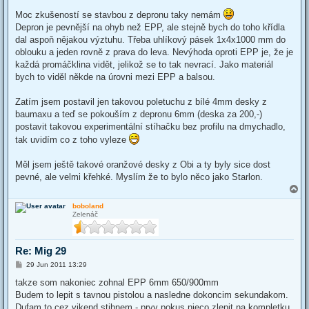
o
s
Moc zkušeností se stavbou z depronu taky nemám
t
Depron je pevnější na ohyb než EPP, ale stejně bych do toho křídla
dal aspoň nějakou výztuhu. Třeba uhlíkový pásek 1x4x1000 mm do
oblouku a jeden rovně z prava do leva. Nevýhoda oproti EPP je, že je
každá promáčklina vidět, jelikož se to tak nevrací. Jako materiál
bych to viděl někde na úrovni mezi EPP a balsou.
Zatím jsem postavil jen takovou poletuchu z bílé 4mm desky z
baumaxu a teď se pokouším z depronu 6mm (deska za 200,-)
postavit takovou experimentální stíhačku bez profilu na dmychadlo,
tak uvidím co z toho vyleze
Měl jsem ještě takové oranžové desky z Obi a ty byly sice dost
pevné, ale velmi křehké. Myslím že to bylo něco jako Starlon.
T
o
boboland
p
Zelenáč
Re: Mig 29
P
29 Jun 2011 13:29
o
s
takze som nakoniec zohnal EPP 6mm 650/900mm
t
Budem to lepit s tavnou pistolou a nasledne dokoncim sekundakom.
Dufam to cez vikend stihnem - prvy pokus nieco zlepit na kompletku