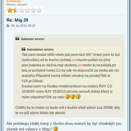
frantaletec
p
Plodný uživatel
Re: Mig 29
P
02 Jul 2011 08:37
o
s
t
Salaman wrote:
frantaletec wrote:
Tak jsem dostal větší vrtule,dal jsem tam 8/6".Hned jsem to byl
vyzkoušet.Letí to trochu rychleji,
ale
musím pořád na plný
plyn,baterka je vlažná,regl studený,
ale
motor to nezvládá,po
letu je pořádně horký.Co by jste mi doporučili za motor,ale nic
drahýho.Případně nemá někdo vhodný na prodej?Má to
516.gr.Děkuji.
Koukal jsem na Kostka modelcentrum na motory:RAY CD
3536/05 nebo RAY 3530/10,docela cenově dobrý.Který si
mám objednat?Dík za radu
Chtělo by to motor co bude mít s touhle vrtulí výkon cca 200W, aby
to na půl plynu létalo tak akorát.
Ale potřebuju vědět,který z těchto dvou motorů by byl vhodnější pro
zbytek mé výbavy v Migu?