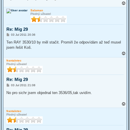
T
o
Salaman
p
Plodný uživatel
Re: Mig 29
P
03 Jul 2011 20:36
o
s
Ten RAY 3530/10 by měl stačit. Promiň že odpovídám až teď musel
t
jsem řešit Koš.
T
o
frantaletec
p
Plodný uživatel
Re: Mig 29
P
03 Jul 2011 21:08
o
s
No pro sichr jsem objednal ten 3536/05,tak uvidím.
t
T
o
frantaletec
p
Plodný uživatel
Re: Mig 29