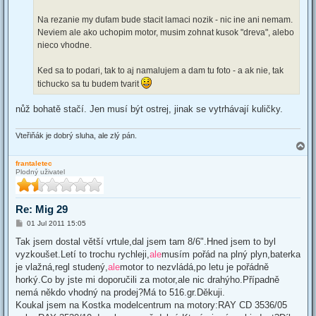
Na rezanie my dufam bude stacit lamaci nozik - nic ine ani nemam.
Neviem ale ako uchopim motor, musim zohnat kusok "dreva", alebo
nieco vhodne.
Ked sa to podari, tak to aj namalujem a dam tu foto - a ak nie, tak
tichucko sa tu budem tvarit
nůž bohatě stačí. Jen musí být ostrej, jinak se vytrhávají kuličky.
Vteřiňák je dobrý sluha, ale zlý pán.
T
o
frantaletec
p
Plodný uživatel
Re: Mig 29
P
01 Jul 2011 15:05
o
s
Tak jsem dostal větší vrtule,dal jsem tam 8/6".Hned jsem to byl
t
vyzkoušet.Letí to trochu rychleji,
ale
musím pořád na plný plyn,baterka
je vlažná,regl studený,
ale
motor to nezvládá,po letu je pořádně
horký.Co by jste mi doporučili za motor,ale nic drahýho.Případně
nemá někdo vhodný na prodej?Má to 516.gr.Děkuji.
Koukal jsem na Kostka modelcentrum na motory:RAY CD 3536/05