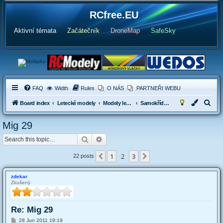
RCfree.EU
Aktivní témata
Začátečník
DroneMap
SafeSky
FAQ
Width
Rules
O NÁS
PARTNEŘI WEBU
S
Board index
Letecké modely
Modely letadel s elektropohonen
Samokřídla a delty
e
Mig 29
a
Search
Advanced search
r
c
1
2
3
Previous
Next
22 posts
h
zdekar
Zkušený
Re: Mig 29
P
28 Jun 2011 19:19