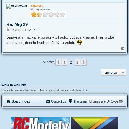
o
Salaman
p
Plodný uživatel
Re: Mig 29
P
15 Jul 2011 22:37
o
s
Správná stíhačka je pořádný žihadlo, vypadá krásně. Přeji brzké
t
uzdravení, docela bych chtěl být u záletu.
T
o
p
1
2
3
Previous
Next
22 posts
Jump to
WHO IS ONLINE
Users browsing this forum: No registered users and 0 guests
Board index
Contact us
The team
All times are
UTC+02:00