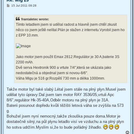
P
15 Jul 2011 09:28
o
s
t
frantaletec wrote:
Tímto letadlem jsem si udělal radost a hlavně jsem chtěl zkusit
něco co jsem ještě nelítal.Plán je stažen z internetu.Vyrobil jsem ho
z EPP 10.mm.
Jako motor jsem použil Emax 2812.Regulátor je 30 A,baterie 3S
2200 mAh.
Dvě serva Hextronik 900 a vrtule 7/4",která se ukázala jako
nedostatečná a objednal jsem si novou-8/6".
Váha Migu je 516 gr.Rozpětí 730 mm a délka 1000mm.
Takže motor byl také slabý.Létal jsem stále na plný plyn.Musel jsem
udělat tyto úpravy:Dal jsem tam motor RAY 3536/05,vrtuli Apc
8/6",regulátor Hk-35-40A,Odběr motoru na plný plyn je 31A.
Baterii posunout dopředu kvůli těžišti letová váha se zvýšila na 573
g.
Bohužel jsem nyní nemocný,takže zkouška pouze doma.Motor je
dostatečně silný,na půl plynu letadlo visí ve vzduchu a na plný plyn
ho sotva udržím.Myslím si,že to bude pořádný žihadlo.
T