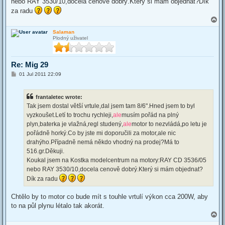
nebo RAY 3530/10,docela cenově dobrý.Který si mám objednat?Dík
za radu
T
o
Salaman
p
Plodný uživatel
Re: Mig 29
P
01 Jul 2011 22:09
o
s
t
frantaletec wrote:
Tak jsem dostal větší vrtule,dal jsem tam 8/6".Hned jsem to byl
vyzkoušet.Letí to trochu rychleji,
ale
musím pořád na plný
plyn,baterka je vlažná,regl studený,
ale
motor to nezvládá,po letu je
pořádně horký.Co by jste mi doporučili za motor,ale nic
drahýho.Případně nemá někdo vhodný na prodej?Má to
516.gr.Děkuji.
Koukal jsem na Kostka modelcentrum na motory:RAY CD 3536/05
nebo RAY 3530/10,docela cenově dobrý.Který si mám objednat?
Dík za radu
Chtělo by to motor co bude mít s touhle vrtulí výkon cca 200W, aby
to na půl plynu létalo tak akorát.
T
o